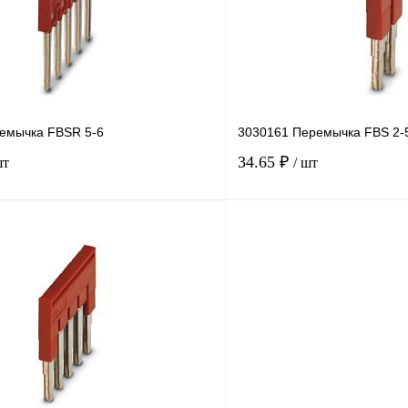
В
В избранное
наличии
н
емычка FBSR 5-6
3030161 Перемычка FBS 2-
34.65 ₽
шт
/ шт
В корзину
лик
Сравнение
Купить в 1 клик
В
В избранное
наличии
н