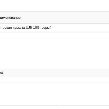
аименование
онцевая крышка UJ5-10G, серый
ct