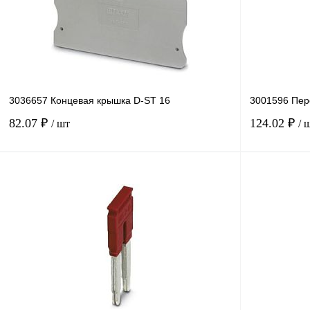
В избранное
В
В избранное
наличии
3036657 Концевая крышка D-ST 16
3001596 Пер
82.07 ₽
124.02 ₽
/ шт
/ 
В корзину
Купить в 1 клик
Сравнение
Купить в 1 к
В избранное
В
В избранное
наличии