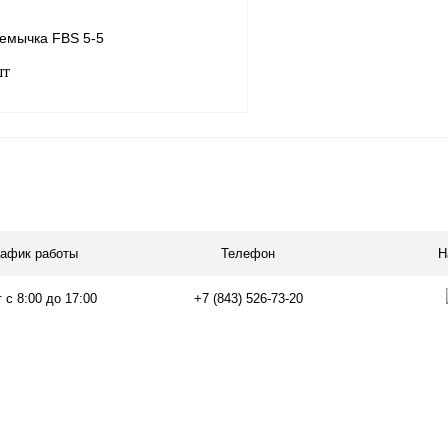
емычка FBS 5-5
шт
В корзину
лик
Сравнение
В
рафик работы
Телефон
Н
наличии
 с 8:00 до 17:00
+7 (843) 526-73-20