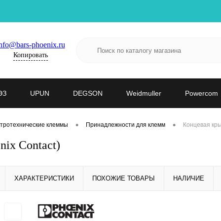
nfo@bars-phoenix.ru
Копировать
ЭЗ
UPUN
DEGSON
Weidmuller
Powercom
•
•
тротехнические клеммы
Принадлежности для клемм
Концевая кры
ix Contact)
ХАРАКТЕРИСТИКИ
ПОХОЖИЕ ТОВАРЫ
НАЛИЧИЕ