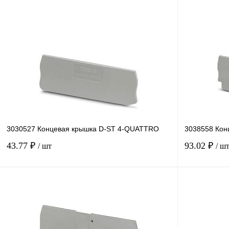
3030527 Концевая крышка D-ST 4-QUATTRO
3038558 Кон
43.77 ₽
93.02 ₽
/ шт
/ ш
В корзину
Купить в 1 клик
Сравнение
Купить в 1 к