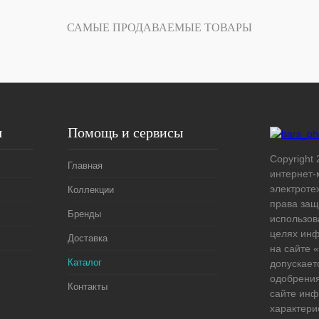
САМЫЕ ПРОДАВАЕМЫЕ ТОВАРЫ
я
Помощь и сервисы
Copyright 
Главная
интернет-
электроте
Коллекции
права защ
Бренды
использов
целях ин
Доставка
на сайте
Каталог
допускает
одобрения
Контакты
сайте ин
характери