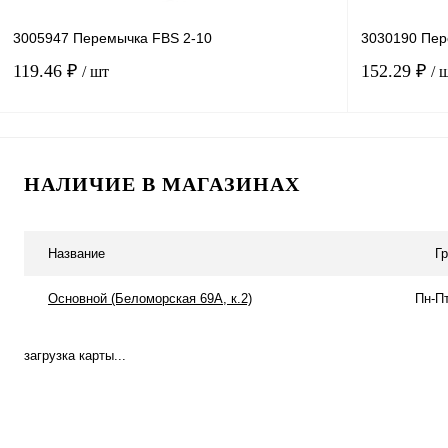
3005947 Перемычка FBS 2-10
3030190 Пер
119.46 ₽
152.29 ₽
/ шт
/ 
В корзину
НАЛИЧИЕ В МАГАЗИНАХ
Купить в 1 клик
Сравнение
Купить в 1 к
В избранное
В
В избранное
Название
Г
наличии
Основной (Беломорская 69А, к.2)
Пн-Пт
загрузка карты...