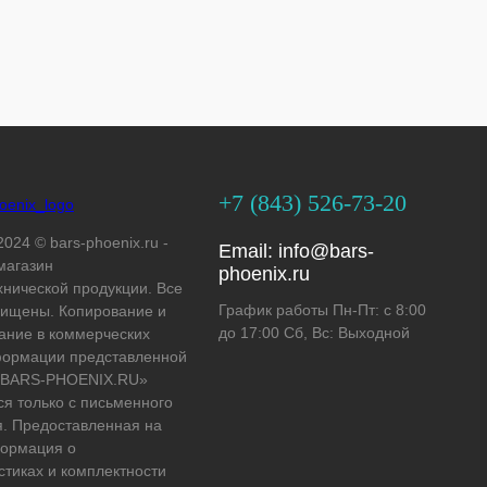
+7 (843) 526-73-20
2024 © bars-phoenix.ru -
Email:
info@bars-
магазин
phoenix.ru
хнической продукции. Все
График работы Пн-Пт: с 8:00
ищены. Копирование и
до 17:00 Сб, Вс: Выходной
ание в коммерческих
формации представленной
 «BARS-PHOENIX.RU»
ся только с письменного
. Предоставленная на
формация о
стиках и комплектности