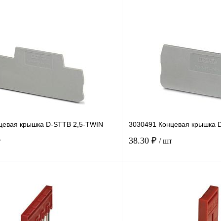
цевая крышка D-STTB 2,5-TWIN
3030491 Концевая крышка 
38.30 ₽
т
/ шт
В корзину
лик
Сравнение
Купить в 1 клик