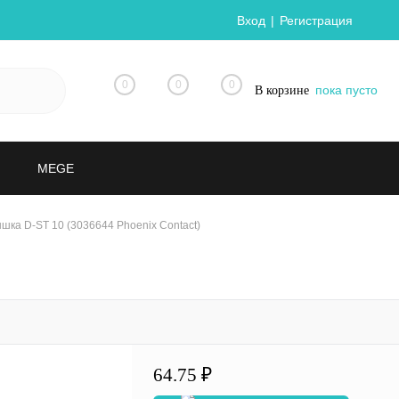
Вход
Регистрация
0
0
0
пока пусто
В корзине
MEGE
шка D-ST 10 (3036644 Phoenix Contact)
64.75 ₽