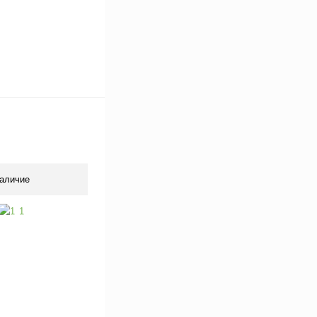
аличие
1