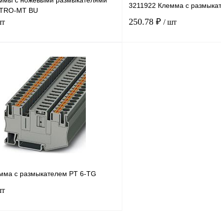
ммы с ножевыми размыкателями
3211922 Клемма с размыка
TTRO-MT BU
250.78 ₽
шт
/ шт
В корзину
лик
Сравнение
Купить в 1 клик
Под заказ
В избранное
мма с размыкателем PT 6-TG
шт