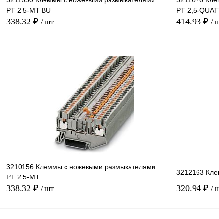
3211650 Клеммы с ножевыми размыкателями
3211676 Кле
PT 2,5-MT BU
PT 2,5-QUA
338.32 ₽
414.93 ₽
/ шт
/ 
В корзину
Купить в 1 клик
Сравнение
Купить в 1 к
В избранное
В
В избранное
наличии
3210156 Клеммы с ножевыми размыкателями
3212163 Кле
PT 2,5-MT
338.32 ₽
320.94 ₽
/ шт
/ 