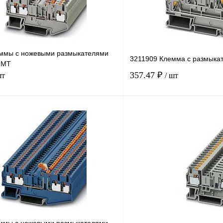
ммы с ножевыми размыкателями
3211909 Клемма с размыка
-MT
357.47 ₽
шт
/ шт
В корзину
лик
Сравнение
Купить в 1 клик
В
В избранное
наличии