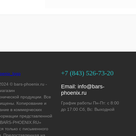
+7 (843) 526-73-20
2024 © bars-phoenix.ru -
Email:
info@bars-
магазин
phoenix.ru
хнической продукции. Все
График работы Пн-Пт: с 8:00
ищены. Копирование и
до 17:00 Сб, Вс: Выходной
ание в коммерческих
формации представленной
 «BARS-PHOENIX.RU»
ся только с письменного
. Предоставленная на