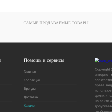
В корзину
лик
Сравнение
САМЫЕ ПРОДАВАЕМЫЕ ТОВАРЫ
Под заказ
я
Помощь и сервисы
Copyright 
Главная
интернет-
электроте
Коллекции
права защ
Бренды
использов
целях ин
Доставка
на сайте
Каталог
допускает
одобрения