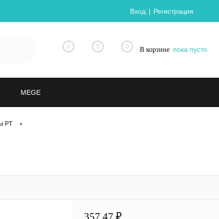
Вход
Регистрация
0
0
0
пока пусто
В корзине
MEGE
•
ы PT
357.47 ₽