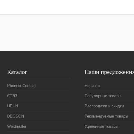
В корзину
Купить в 1 клик
Сравнение
Купить в 1 к
В избранное
Под заказ
В избранное
Каталог
Наши предложени
Phoenix Contact
Новинки
СТЭЗ
Популярные товары
UPUN
Распродажи и скидки
DEGSON
Рекомендуемые товары
Weidmuller
Уцененные товары