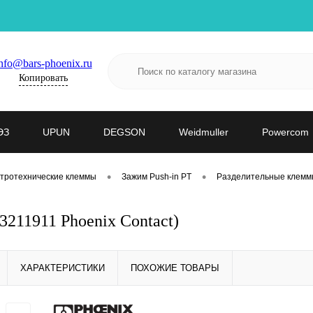
nfo@bars-phoenix.ru
Копировать
ЭЗ
UPUN
DEGSON
Weidmuller
Powercom
•
•
тротехнические клеммы
Зажим Push-in PT
Разделительные клемм
211911 Phoenix Contact)
ХАРАКТЕРИСТИКИ
ПОХОЖИЕ ТОВАРЫ