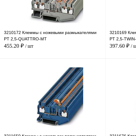
3210172 Клеммы с ножевыми размыкателями
3210169 Кле
PT 2,5-QUATTRO-MT
PT 2,5-TWIN
455.20 ₽
397.60 ₽
/ шт
/ 
В корзину
Купить в 1 клик
Сравнение
Купить в 1 к
В избранное
В
В избранное
наличии