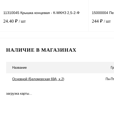
11310045 Крышка концевая - К-МКНЗ 2,5-2-Ф
15000004 Пе
24.40 ₽
244 ₽
/ шт
/ шт
В корзину
НАЛИЧИЕ В МАГАЗИНАХ
Купить в 1 клик
Сравнение
Купить в 1 к
В избранное
Под заказ
В избранное
Название
Г
Основной (Беломорская 69А, к.2)
Пн-Пт
загрузка карты...