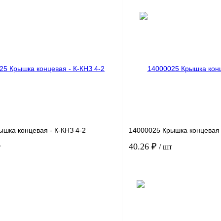
шка концевая - К-КНЗ 4-2
14000025 Крышка концевая 
40.26 ₽
т
/ шт
В корзину
лик
Сравнение
Купить в 1 клик