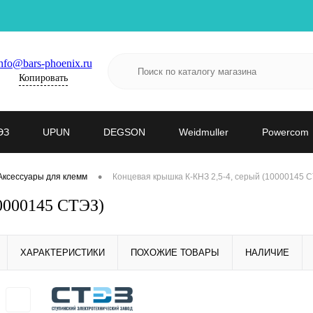
nfo@bars-phoenix.ru
Копировать
ЭЗ
UPUN
DEGSON
Weidmuller
Powercom
•
Аксессуары для клемм
Концевая крышка К-КНЗ 2,5-4, серый (10000145 
10000145 СТЭЗ)
ХАРАКТЕРИСТИКИ
ПОХОЖИЕ ТОВАРЫ
НАЛИЧИЕ