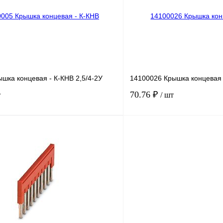
Под заказ
В избранное
шка концевая - К-КНВ 2,5/4-2У
14100026 Крышка концевая 
70.76 ₽
т
/ шт
В корзину
лик
Сравнение
Купить в 1 клик
Под заказ
В избранное