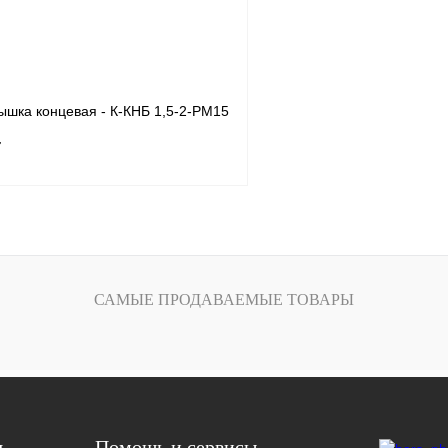
ышка концевая - К-КНБ 1,5-2-РМ15
т
В корзину
лик
Сравнение
САМЫЕ ПРОДАВАЕМЫЕ ТОВАРЫ
Под заказ
я
Помощь и сервисы