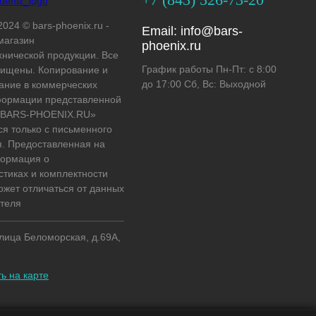
2024 © bars-phoenix.ru -
Email:
info@bars-
магазин
phoenix.ru
хнической продукции. Все
График работы Пн-Пт: с 8:00
ищены. Копирование и
до 17:00 Сб, Вс: Выходной
ание в коммерческих
формации представленной
 «BARS-PHOENIX.RU»
ся только с письменного
. Предоставленная на
формация о
стиках и комплектности
ожет отличаться от данных
теля
улица Беломорская, д.69А,
ь на карте