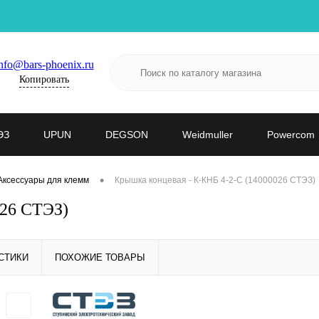
nfo@bars-phoenix.ru
Копировать
ЭЗ
UPUN
DEGSON
Weidmuller
Powercom
•
Аксессуары для клемм
Крышка концевая - К-КНБ 4-2-С (14000026 СТЭЗ)
026 СТЭЗ)
СТИКИ
ПОХОЖИЕ ТОВАРЫ