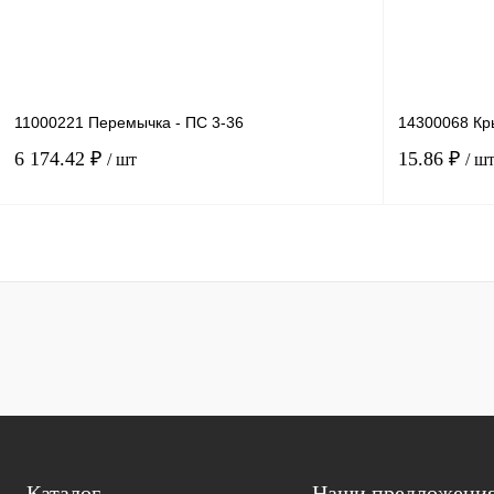
11000221 Перемычка - ПС 3-36
14300068 Кр
6 174.42 ₽
15.86 ₽
/ шт
/ ш
В корзину
Купить в 1 клик
Сравнение
Купить в 1 к
В избранное
Под заказ
В избранное
Каталог
Наши предложени