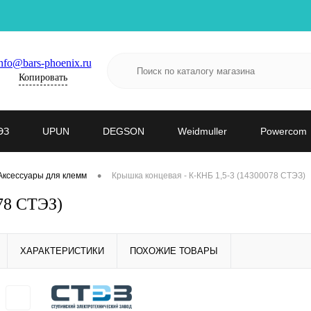
nfo@bars-phoenix.ru
Копировать
ЭЗ
UPUN
DEGSON
Weidmuller
Powercom
•
Аксессуары для клемм
Крышка концевая - К-КНБ 1,5-3 (14300078 СТЭЗ)
78 СТЭЗ)
ХАРАКТЕРИСТИКИ
ПОХОЖИЕ ТОВАРЫ