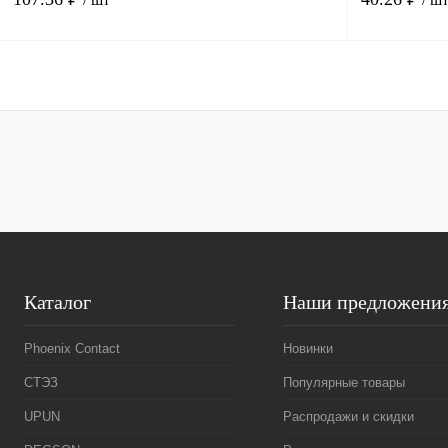
В корзину
Купить в 1 клик
Сравнение
Купить в 1 к
В избранное
Под заказ
В избранное
Каталог
Наши предложени
Phoenix Contact
Новинки
СТЭЗ
Популярные товары
UPUN
Распродажи и скидки