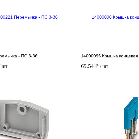
ремычка - ПС 3-36
14000096 Крышка концевая 
69.54 ₽
/ шт
/ шт
В корзину
лик
Сравнение
Купить в 1 клик
Под заказ
В избранное