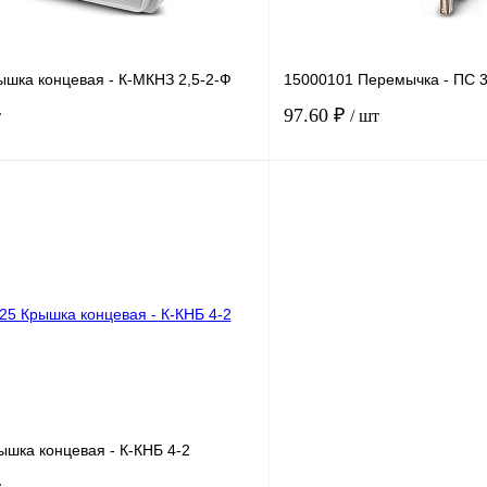
ышка концевая - К-МКНЗ 2,5-2-Ф
15000101 Перемычка - ПС 3
97.60 ₽
т
/ шт
В корзину
лик
Сравнение
Купить в 1 клик
Под заказ
В избранное
ышка концевая - К-КНБ 4-2
т