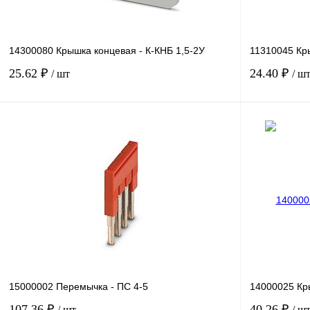
14300080 Крышка концевая - К-КНБ 1,5-2У
11310045 Кр
25.62 ₽
24.40 ₽
/ шт
/ ш
В корзину
Купить в 1 клик
Сравнение
Купить в 1 к
В избранное
Под заказ
В избранное
15000002 Перемычка - ПС 4-5
14000025 Кр
107.36 ₽
40.26 ₽
/ шт
/ ш