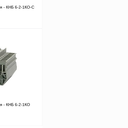
я - КНБ 6-2-1КО-С
 цену
Сравнение
Под заказ
я - КНБ 6-2-1КО