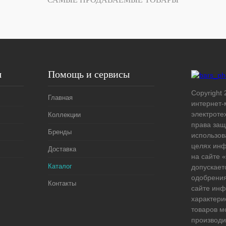
Под заказ
я
Помощь и сервисы
Copyright 
Главная
интернет-
электроте
Коллекции
права защ
Бренды
использов
целях ин
Доставка
на сайте
Каталог
допускает
одобрения
Контакты
сайте ин
характери
товаров м
производи