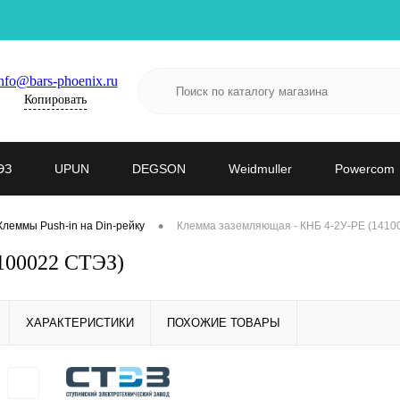
nfo@bars-phoenix.ru
Копировать
ЭЗ
UPUN
DEGSON
Weidmuller
Powercom
•
Клеммы Push-in на Din-рейку
Клемма заземляющая - КНБ 4-2У-PE (1410
100022 СТЭЗ)
ХАРАКТЕРИСТИКИ
ПОХОЖИЕ ТОВАРЫ