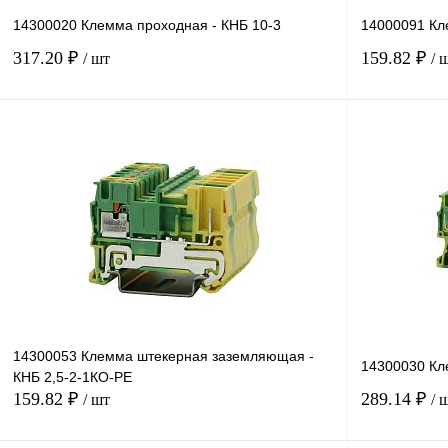
14300020 Клемма проходная - КНБ 10-3
14000091 Кл
317.20 ₽
159.82 ₽
/ шт
/ 
В корзину
Купить в 1 клик
Сравнение
Купить в 1 к
В избранное
Под заказ
В избранное
14300053 Клемма штекерная заземляющая -
14300030 Кл
КНБ 2,5-2-1КО-РЕ
159.82 ₽
289.14 ₽
/ шт
/ 