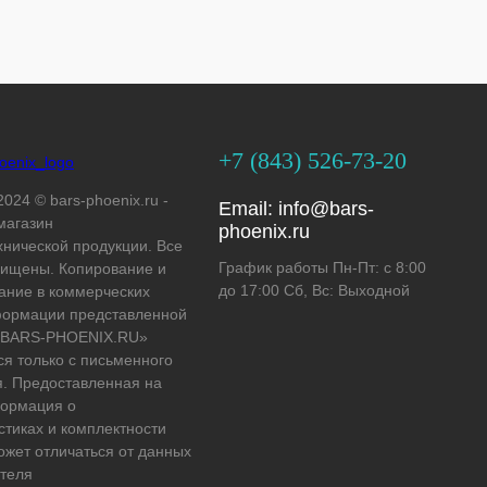
+7 (843) 526-73-20
2024 © bars-phoenix.ru -
Email:
info@bars-
магазин
phoenix.ru
хнической продукции. Все
График работы Пн-Пт: с 8:00
ищены. Копирование и
до 17:00 Сб, Вс: Выходной
ание в коммерческих
формации представленной
 «BARS-PHOENIX.RU»
ся только с письменного
. Предоставленная на
формация о
стиках и комплектности
ожет отличаться от данных
теля