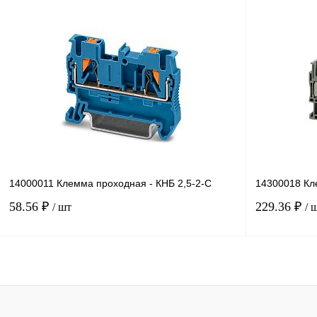
В корзину
Купить в 1 клик
Сравнение
Купить в 1 к
В избранное
Под заказ
В избранное
14000011 Клемма проходная - КНБ 2,5-2-С
14300018 Кл
58.56 ₽
229.36 ₽
/ шт
/ 
В корзину
Купить в 1 клик
Сравнение
Купить в 1 к