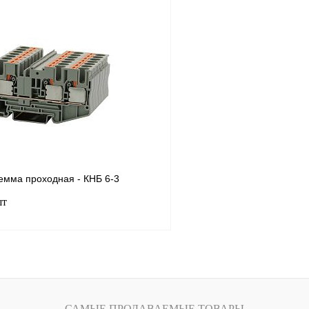
В корзину
Запросить
лик
Сравнение
Купить в 1 клик
Под заказ
В избранное
емма проходная - КНБ 6-3
шт
В корзину
лик
Сравнение
САМЫЕ ПРОДАВАЕМЫЕ ТОВАРЫ