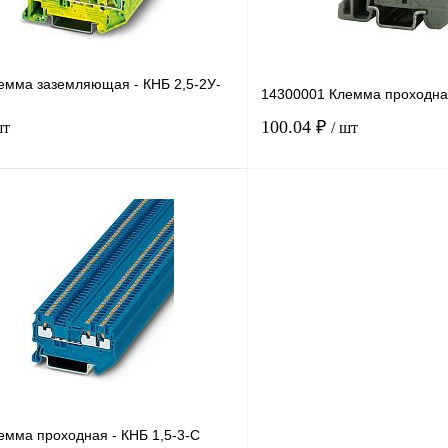
емма заземляющая - КНБ 2,5-2У-
14300001 Клемма проходная
100.04 ₽
шт
/ шт
В корзину
лик
Сравнение
Купить в 1 клик
Под заказ
В избранное
емма проходная - КНБ 1,5-3-С