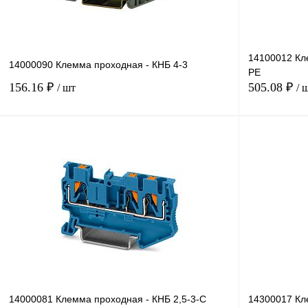
14100012 Кл
14000090 Клемма проходная - КНБ 4-3
PE
156.16 ₽
505.08 ₽
/ шт
/ 
В корзину
Купить в 1 клик
Сравнение
Купить в 1 к
В избранное
Под заказ
В избранное
14000081 Клемма проходная - КНБ 2,5-3-С
14300017 Кл