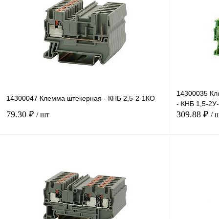
14300035 Кл
14300047 Клемма штекерная - КНБ 2,5-2-1КО
- КНБ 1,5-2У
79.30 ₽
309.88 ₽
/ шт
/ 
В корзину
Купить в 1 клик
Сравнение
Купить в 1 к
В избранное
Под заказ
В избранное