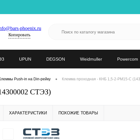
nfo@bars-phoenix.ru
Копировать
ЭЗ
UPUN
DEGSON
Weidmuller
Powercom
•
Клеммы Push-in на Din-рейку
Клемма проходная - КНБ 1,5-2-РМ15-С (14
(14300002 СТЭЗ)
ХАРАКТЕРИСТИКИ
ПОХОЖИЕ ТОВАРЫ