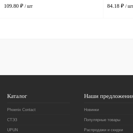
109.80 ₽
84.18 ₽
/ шт
/ ш
В корзину
Купить в 1 клик
Сравнение
Купить в 1 к
В избранное
Под заказ
В избранное
Каталог
Наши предложени
Phoenix Contact
Новинки
СТЭЗ
Популярные товары
UPUN
Распродажи и скидки