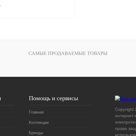
т
В корзину
лик
Сравнение
САМЫЕ ПРОДАВАЕМЫЕ ТОВАРЫ
Под заказ
я
Помощь и сервисы
Copyright 
Главная
интернет-
электроте
Коллекции
права защ
Бренды
использов