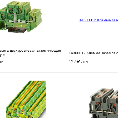
емма двухуровневая заземляющая
14300012 Клемма заземляю
-РЕ
122 ₽
шт
/ шт
В корзину
лик
Сравнение
Купить в 1 клик
Под заказ
В избранное