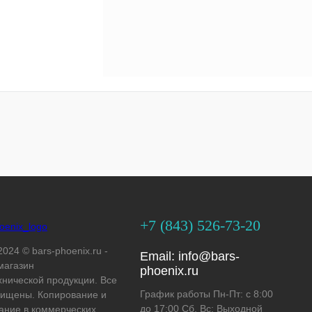
+7 (843) 526-73-20
2024 © bars-phoenix.ru -
Email:
info@bars-
магазин
phoenix.ru
хнической продукции. Все
График работы Пн-Пт: с 8:00
ищены. Копирование и
до 17:00 Сб, Вс: Выходной
ание в коммерческих