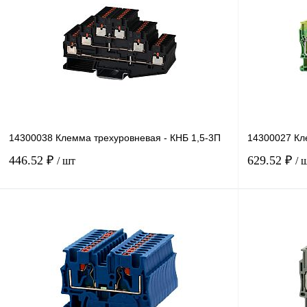
14300038 Клемма трехуровневая - КНБ 1,5-3П
14300027 Кл
446.52 ₽
629.52 ₽
/ шт
/ 
В корзину
Купить в 1 клик
Сравнение
Купить в 1 к
В избранное
Под заказ
В избранное