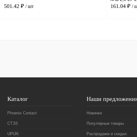
501.42 ₽
161.04 ₽
/ шт
/ 
В корзину
Купить в 1 клик
Сравнение
Купить в 1 к
В избранное
Под заказ
В избранное
Каталог
Наши предложени
Phoenix Contact
Новинки
СТЭЗ
Популярные товары
UPUN
Распродажи и скидки