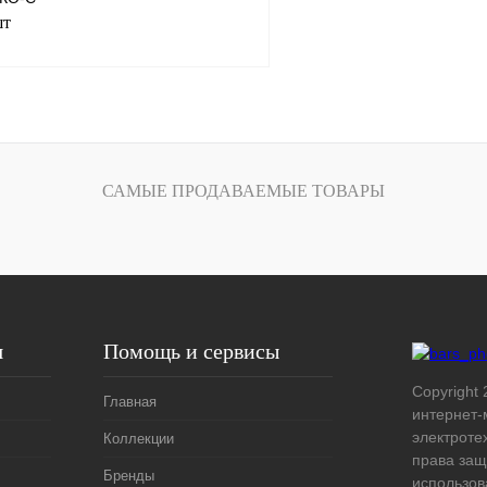
шт
В корзину
лик
Сравнение
САМЫЕ ПРОДАВАЕМЫЕ ТОВАРЫ
Под заказ
я
Помощь и сервисы
Copyright 
Главная
интернет-
электроте
Коллекции
права защ
Бренды
использов