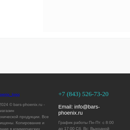
+7 (843) 526-73-20
2024 © bars-phoenix.ru -
Email:
info@bars-
магазин
phoenix.ru
хнической продукции. Все
График работы Пн-Пт: с 8:00
ищены. Копирование и
до 17:00 Сб, Вс: Выходной
ание в коммерческих