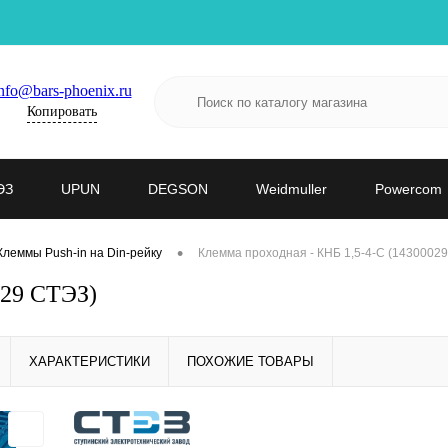
nfo@bars-phoenix.ru
Копировать
ЭЗ
UPUN
DEGSON
Weidmuller
Powercom
•
Клеммы Push-in на Din-рейку
Клемма проходная - КНБ 1,5-4-С (1430002
029 СТЭЗ)
ХАРАКТЕРИСТИКИ
ПОХОЖИЕ ТОВАРЫ