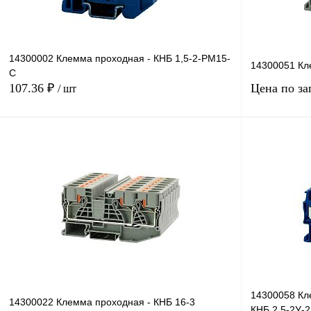
14300002 Клемма проходная - КНБ 1,5-2-РМ15-
14300051 Кл
С
107.36 ₽
Цена по за
/ шт
В корзину
Купить в 1 клик
Сравнение
Купить в 1 к
В избранное
Под заказ
В избранное
14300058 Кл
14300022 Клемма проходная - КНБ 16-3
КНБ 2,5-2У-