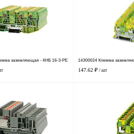
емма заземляющая - КНБ 16-3-РЕ
14300024 Клемма заземляю
147.62 ₽
шт
/ шт
В корзину
лик
Сравнение
Купить в 1 клик
Под заказ
В избранное