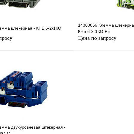
14300056 Клемма штекерна
емма штекерная - КНБ 6-2-1КО
КНБ 6-2-1КО-РЕ
просу
Цена по запросу
Запросить цену
Запросить
лик
Сравнение
Купить в 1 клик
Под заказ
В избранное
емма двухуровневая штекерная -
2КО-С