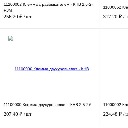
11200002 Клемма с размыкателем - КНВ 2,5-2-
11000062 Кл
РЗМ
256.20 ₽
317.20 ₽
/ шт
/ 
В корзину
Купить в 1 клик
Сравнение
Купить в 1 к
В избранное
Под заказ
В избранное
11100000 Клемма двухуровневая - КНВ 2,5-2У
11000002 Кл
207.40 ₽
224.48 ₽
/ шт
/ 