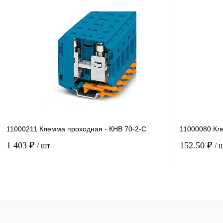
В корзину
Купить в 1 клик
Сравнение
Купить в 1 к
В избранное
Под заказ
В избранное
11000211 Клемма проходная - КНВ 70-2-С
11000080 Кл
1 403 ₽
152.50 ₽
/ шт
/ 
В корзину
Купить в 1 клик
Сравнение
Купить в 1 к