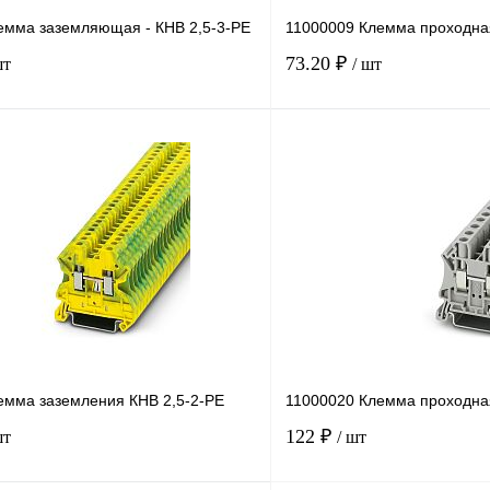
емма заземляющая - КНВ 2,5-3-PE
11000009 Клемма проходная
73.20 ₽
шт
/ шт
В корзину
лик
Сравнение
Купить в 1 клик
Под заказ
В избранное
емма заземления КНВ 2,5-2-PE
11000020 Клемма проходна
122 ₽
шт
/ шт