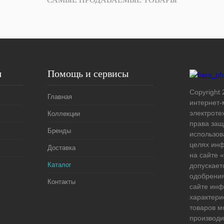
Под заказ
я
Помощь и сервисы
Copyright 
Главная
интернет-
электроте
Коллекции
права защ
Бренды
использов
целях ин
Доставка
на сайте
Каталог
допускает
одобрения
Контакты
сайте ин
характери
товаров м
производи