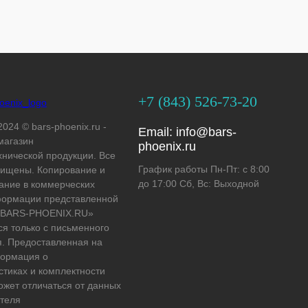
+7 (843) 526-73-20
2024 © bars-phoenix.ru -
Email:
info@bars-
магазин
phoenix.ru
хнической продукции. Все
График работы Пн-Пт: с 8:00
ищены. Копирование и
до 17:00 Сб, Вс: Выходной
ание в коммерческих
формации представленной
 «BARS-PHOENIX.RU»
ся только с письменного
. Предоставленная на
формация о
стиках и комплектности
ожет отличаться от данных
теля