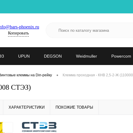
nfo@bars-phoenix.ru
Копировать
ЭЗ
UPUN
DEGSON
Weidmuller
Powercom
•
Винтовые клеммы на Din-рейку
Клемма проходная - КНВ 2,5-2-Ж (11000
0008 СТЭЗ)
ХАРАКТЕРИСТИКИ
ПОХОЖИЕ ТОВАРЫ