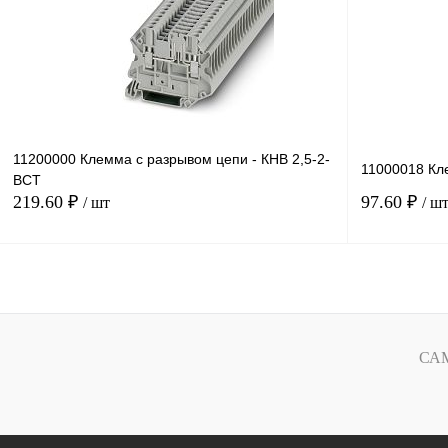
В избранное
Под заказ
В избранное
11200000 Клемма с разрывом цепи - КНВ 2,5-2-
11000018 Кл
ВСТ
219.60 ₽
97.60 ₽
/ шт
/ ш
В корзину
Купить в 1 клик
Сравнение
Купить в 1 к
СА
В избранное
Под заказ
В избранное