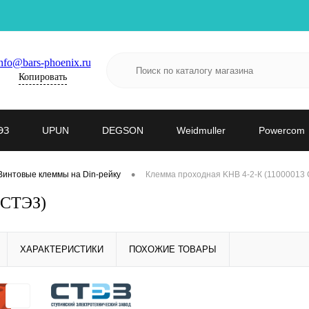
nfo@bars-phoenix.ru
Копировать
ЭЗ
UPUN
DEGSON
Weidmuller
Powercom
•
Винтовые клеммы на Din-рейку
Клемма проходная KHB 4-2-К (11000013
 СТЭЗ)
ХАРАКТЕРИСТИКИ
ПОХОЖИЕ ТОВАРЫ