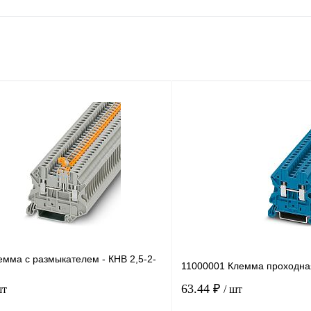
емма с размыкателем - КНВ 2,5-2-
11000001 Клемма проходна
63.44 ₽
шт
/ шт