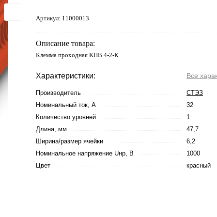
Артикул:
11000013
Описание товара:
Клемма проходная KHB 4-2-К
Характеристики:
Все хара
Производитель
СТЭЗ
Номинальный ток, А
32
Количество уровней
1
Длина, мм
47,7
Ширина/размер ячейки
6,2
Номинальное напряжение Uнр, В
1000
Цвет
красный