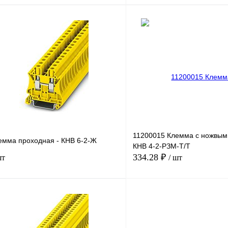
В корзину
лик
Сравнение
Купить в 1 клик
Под заказ
В избранное
н
11200015 Клемма с ножвым
емма проходная - КНВ 6-2-Ж
КНВ 4-2-РЗМ-Т/Т
334.28 ₽
шт
/ шт
В корзину
лик
Сравнение
Купить в 1 клик