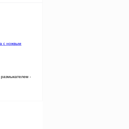
В корзину
Сравнение
В
аличии
 размыкателем -
В корзину
Сравнение