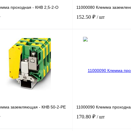
емма проходная - КНВ 2,5-2-О
11000080 Клемма заземлени
152.50 ₽
т
/ шт
В корзину
лик
Сравнение
Купить в 1 клик
Под заказ
В избранное
емма заземляющая - КНВ 50-2-РЕ
11000090 Клемма проходная
170.80 ₽
т
/ шт