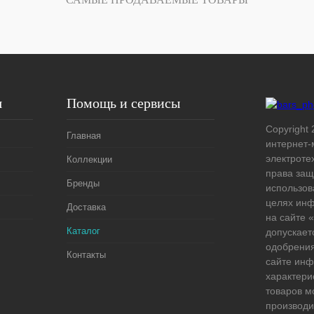
В
наличии
я
Помощь и сервисы
Copyright 
Главная
интернет-
электроте
Коллекции
права защ
Бренды
использов
целях ин
Доставка
на сайте
Каталог
допускает
одобрения
Контакты
сайте ин
характери
товаров м
производи