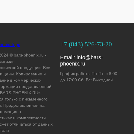
+7 (843) 526-73-20
2024 © bars-phoenix.ru -
Email:
info@bars-
магазин
phoenix.ru
хнической продукции. Все
График работы Пн-Пт: с 8:00
ищены. Копирование и
до 17:00 Сб, Вс: Выходной
ание в коммерческих
формации представленной
 «BARS-PHOENIX.RU»
ся только с письменного
. Предоставленная на
формация о
стиках и комплектности
ожет отличаться от данных
теля