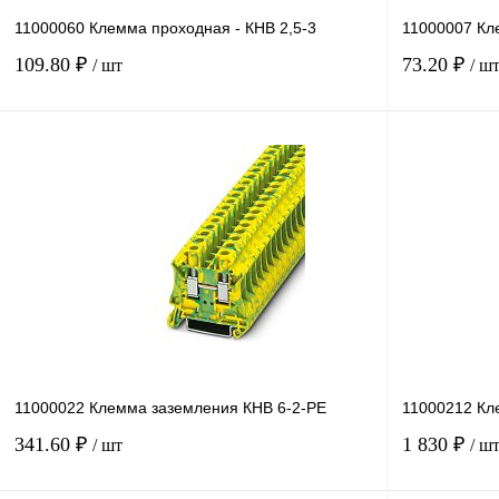
11000060 Клемма проходная - КНВ 2,5-3
11000007 Кл
109.80 ₽
73.20 ₽
/ шт
/ ш
В корзину
Купить в 1 клик
Сравнение
Купить в 1 к
В избранное
Под заказ
В избранное
11000022 Клемма заземления КНВ 6-2-PE
11000212 Кл
341.60 ₽
1 830 ₽
/ шт
/ ш