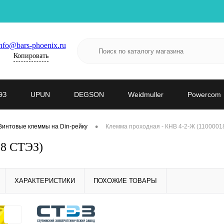
nfo@bars-phoenix.ru
Копировать
ЭЗ
UPUN
DEGSON
Weidmuller
Powercom
•
Винтовые клеммы на Din-рейку
Клемма проходная - КНВ 4-2-Ж (1100001
18 СТЭЗ)
ХАРАКТЕРИСТИКИ
ПОХОЖИЕ ТОВАРЫ