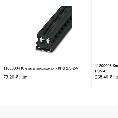
В корзину
Купить в 1 клик
Сравнение
Купить в 1 к
В избранное
Под заказ
В избранное
11200003 Кл
11000004 Клемма проходная - КНВ 2,5-2-Ч
РЗМ-С
73.20 ₽
268.40 ₽
/ шт
/ 
В корзину
Купить в 1 клик
Сравнение
Купить в 1 к