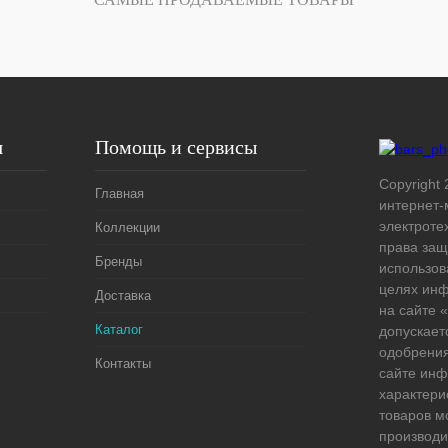
Под заказ
я
Помощь и сервисы
Copyright 
Главная
интернет-
электроте
Коллекции
права защ
Бренды
использов
целях ин
Доставка
на сайте
Каталог
допускает
одобрения
Контакты
сайте ин
характери
товаров м
производи