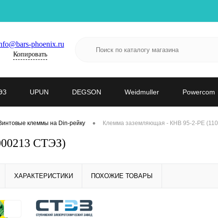
nfo@bars-phoenix.ru
Копировать
ЭЗ
UPUN
DEGSON
Weidmuller
Powercom
•
Винтовые клеммы на Din-рейку
Клемма заземляющая - КНВ 95-2-РЕ (11
000213 СТЭЗ)
ХАРАКТЕРИСТИКИ
ПОХОЖИЕ ТОВАРЫ