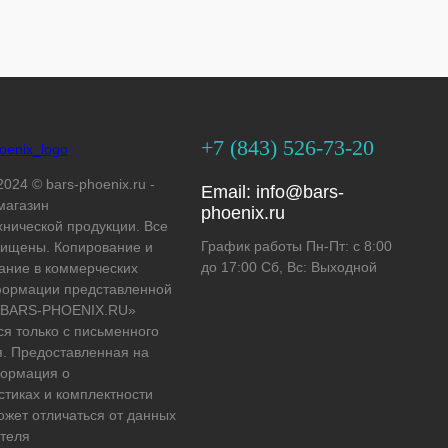
+7 (843) 526-73-20
2024 © bars-phoenix.ru -
Email:
info@bars-
магазин
phoenix.ru
хнической продукции. Все
График работы Пн-Пт: с 8:00
ищены. Копирование и
до 17:00 Сб, Вс: Выходной
ание в коммерческих
формации представленной
 «BARS-PHOENIX.RU»
ся только с письменного
. Предоставленная на
формация о
стиках и комплектности
ожет отличаться от данных
теля