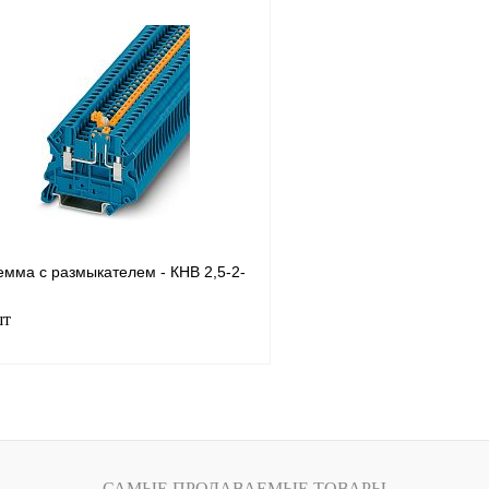
В корзину
лик
Сравнение
Купить в 1 клик
В
В избранное
наличии
емма с размыкателем - КНВ 2,5-2-
шт
В корзину
лик
Сравнение
САМЫЕ ПРОДАВАЕМЫЕ ТОВАРЫ