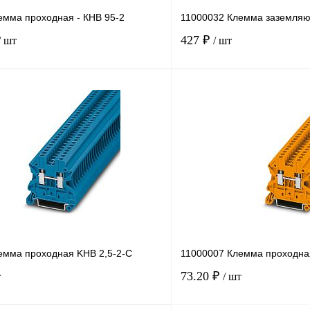
емма проходная - КНВ 95-2
11000032 Клемма заземляю
427 ₽
/ шт
/ шт
В корзину
лик
Сравнение
Купить в 1 клик
Под заказ
В избранное
емма проходная KHB 2,5-2-С
11000007 Клемма проходная
73.20 ₽
т
/ шт