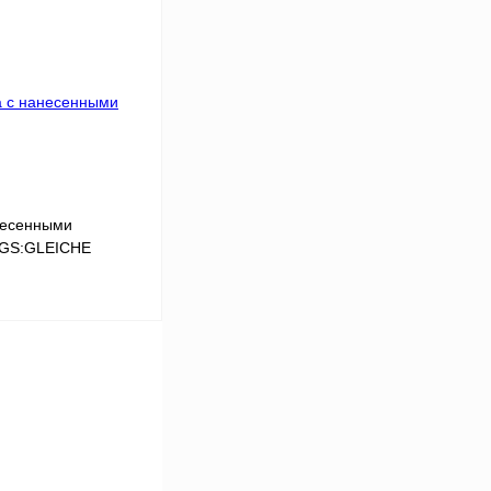
Сравнение
Под заказ
несенными
LGS:GLEICHE
В корзину
Сравнение
Под заказ