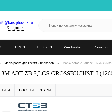
nfo@bars-phoenix.ru
Копировать
ЭЗ
UPUN
DEGSON
Weidmuller
Powercom
•
•
Маркировка для клемм и проводов
Маркировка с нанесенными симво
- ЗМ АЭТ ZB 5,LGS:GROSSBUCHST. I (126
СТИКИ
ПОХОЖИЕ ТОВАРЫ