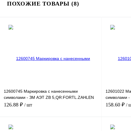
ПОХОЖИЕ ТОВАРЫ (8)
12600745 Маркировка с нанесенными
12601022 Ма
символами - ЗМ АЭТ ZB 5,QR:FORTL.ZAHLEN
символами -
481-490
ZAHLEN 27
126.88 ₽
158.60 ₽
/ шт
/ 
В корзину