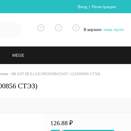
Вход
Регистрация
0
0
0
пока пусто
В корзине
MEGE
лами - ЗМ АЭТ ZB 5,LGS:GROSSBUCHST. I (12600856 СТЭЗ)
00856 СТЭЗ)
126.88 ₽