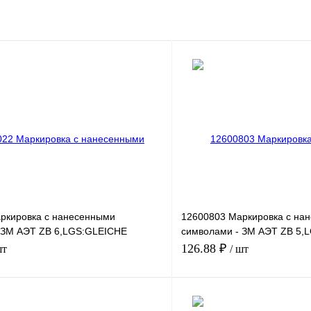
ркировка с нанесенными
12600803 Маркировка с на
 ЗМ АЭТ ZB 6,LGS:GLEICHE
символами - ЗМ АЭТ ZB 5,
ZAHLEN 56
126.88 ₽
шт
/ шт
В корзину