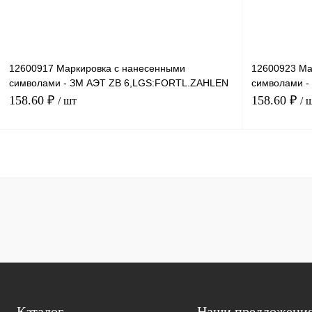
12600917 Маркировка с нанесенными
12600923 Ма
символами - ЗМ АЭТ ZB 6,LGS:FORTL.ZAHLEN
символами -
221-230
281-290
158.60 ₽
158.60 ₽
/ шт
/ 
В корзину
Купить в 1 клик
Сравнение
Купить в 1 к
В избранное
Под заказ
В избранное
Каталог
Наши предложени