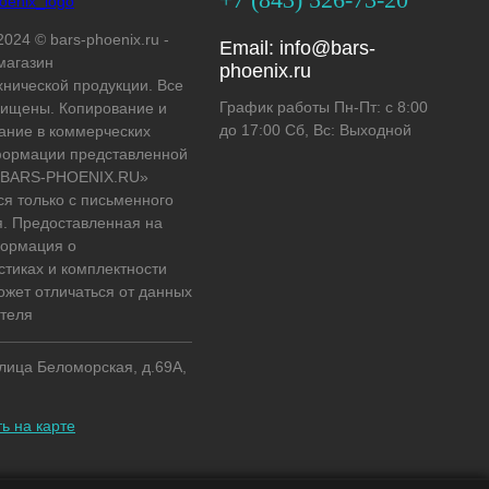
2024 © bars-phoenix.ru -
Email:
info@bars-
магазин
phoenix.ru
хнической продукции. Все
График работы Пн-Пт: с 8:00
ищены. Копирование и
до 17:00 Сб, Вс: Выходной
ание в коммерческих
формации представленной
 «BARS-PHOENIX.RU»
ся только с письменного
. Предоставленная на
формация о
стиках и комплектности
ожет отличаться от данных
теля
улица Беломорская, д.69А,
ь на карте