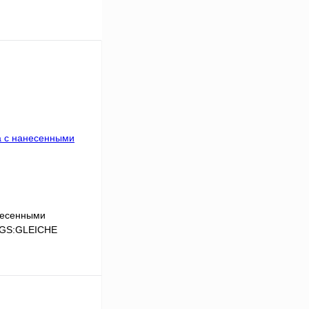
несенными
LGS:GLEICHE
В корзину