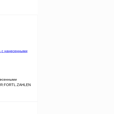
несенными
,QR:FORTL.ZAHLEN
В корзину