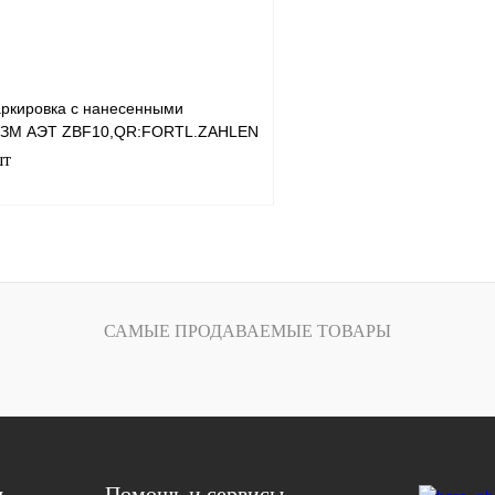
ркировка с нанесенными
- ЗМ АЭТ ZBF10,QR:FORTL.ZAHLEN
шт
В корзину
лик
Сравнение
САМЫЕ ПРОДАВАЕМЫЕ ТОВАРЫ
Под заказ
я
Помощь и сервисы