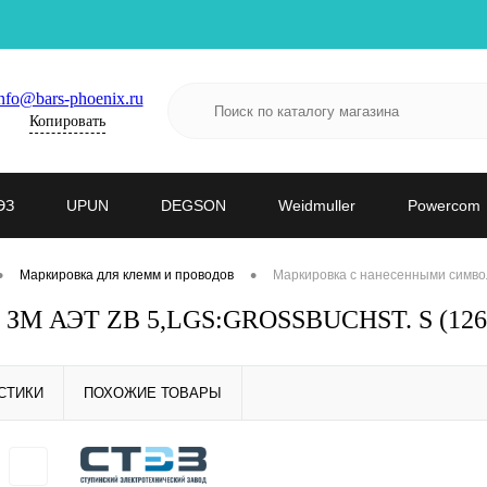
nfo@bars-phoenix.ru
Копировать
ЭЗ
UPUN
DEGSON
Weidmuller
Powercom
•
•
Маркировка для клемм и проводов
Маркировка с нанесенными симво
- ЗМ АЭТ ZB 5,LGS:GROSSBUCHST. S (126
СТИКИ
ПОХОЖИЕ ТОВАРЫ