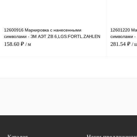
12600916 Маркировка с нанесенными
12601220 Ма
символами - ЗМ АЭТ ZB 6,LGS:FORTL.ZAHLEN
символами 
211-220
81-90
158.60 ₽
281.54 ₽
/ м
/ 
В корзину
Купить в 1 клик
Сравнение
Купить в 1 к
В избранное
Под заказ
В избранное
Каталог
Наши предложени