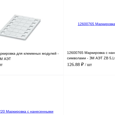
лик
Сравнение
Купить в 1 клик
Под заказ
В избранное
12600765 Маркировка с на
ркировка для клеммных модулей -
символами - ЗМ АЭТ ZB 5,
ЗМ АЭТ
ZAHLEN 18
126.88 ₽
шт
/ шт
В корзину
лик
Сравнение
Купить в 1 клик
Под заказ
В избранное