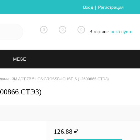
Вход
Регистрация
0
0
0
пока пусто
В корзине
MEGE
лами - ЗМ АЭТ ZB 5,LGS:GROSSBUCHST. S (12600866 СТЭЗ)
00866 СТЭЗ)
126.88 ₽