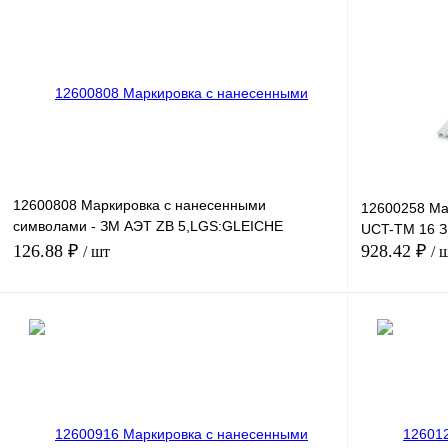
Купить в 1 клик
Сравнение
Купить в 1 к
В избранное
Под заказ
В избранное
12600808 Маркировка с нанесенными
12600258 Ма
символами - ЗМ АЭТ ZB 5,LGS:GLEICHE
UCT-TM 16 
ZAHLEN 61
126.88 ₽
928.42 ₽
/ шт
/ 
В корзину
Купить в 1 клик
Сравнение
Купить в 1 к
В избранное
Под заказ
В избранное