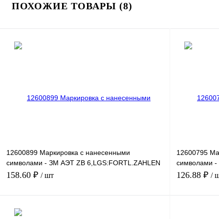
ПОХОЖИЕ ТОВАРЫ (8)
12600899 Маркировка с нанесенными
12600795 Ма
символами - ЗМ АЭТ ZB 6,LGS:FORTL.ZAHLEN
символами -
41-50
ZAHLEN 48
158.60 ₽
126.88 ₽
/ шт
/ 
В корзину