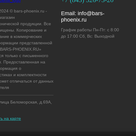
2024 © bars-phoenix.ru -
Email:
info@bars-
магазин
phoenix.ru
хнической продукции. Все
График работы Пн-Пт: с 8:00
ищены. Копирование и
до 17:00 Сб, Вс: Выходной
ание в коммерческих
формации представленной
 «BARS-PHOENIX.RU»
ся только с письменного
. Предоставленная на
формация о
стиках и комплектности
ожет отличаться от данных
теля
улица Беломорская, д.69А,
ь на карте