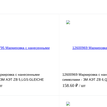
ркировка с нанесенными
12600969 Маркировка с на
 ЗМ АЭТ ZB 5,LGS:GLEICHE
символами - ЗМ АЭТ ZB 6
241-250
158.60 ₽
шт
/ шт
В корзину