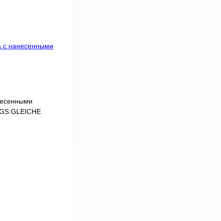
Сравнение
Под заказ
несенными
LGS:GLEICHE
В корзину
Сравнение
Под заказ