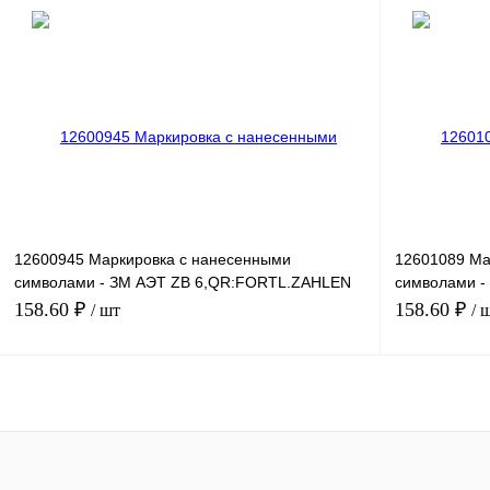
В корзину
Купить в 1 клик
Сравнение
Купить в 1 к
В избранное
Под заказ
В избранное
12600945 Маркировка с нанесенными
12601089 Ма
символами - ЗМ АЭТ ZB 6,QR:FORTL.ZAHLEN
символами -
1-10
ZAHLEN 94
158.60 ₽
158.60 ₽
/ шт
/ 
В корзину
Купить в 1 клик
Сравнение
Купить в 1 к