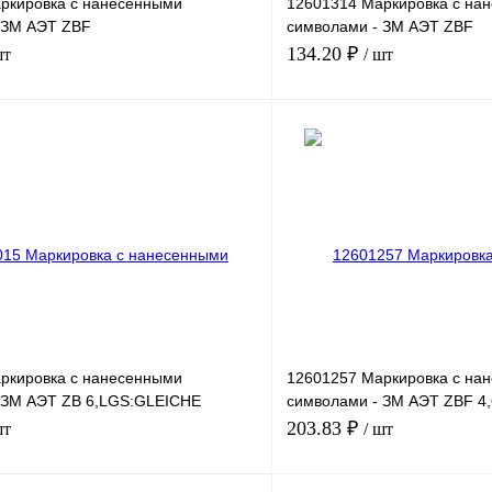
ркировка с нанесенными
12601314 Маркировка с на
 ЗМ АЭТ ZBF
символами - ЗМ АЭТ ZBF
L.ZAHLEN 161-170
5,LGS:FORTL.ZAHLEN 391-
134.20 ₽
шт
/ шт
В корзину
лик
Сравнение
Купить в 1 клик
Под заказ
В избранное
ркировка с нанесенными
12601257 Маркировка с на
 ЗМ АЭТ ZB 6,LGS:GLEICHE
символами - ЗМ АЭТ ZBF 
31-40
203.83 ₽
шт
/ шт