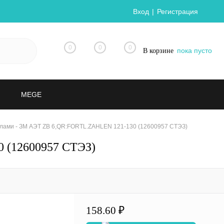
Вход
Регистрация
0
0
0
пока пусто
В корзине
MEGE
лами - ЗМ АЭТ ZB 6,QR:FORTL.ZAHLEN 121-130 (12600957 СТЭЗ)
 (12600957 СТЭЗ)
158.60 ₽