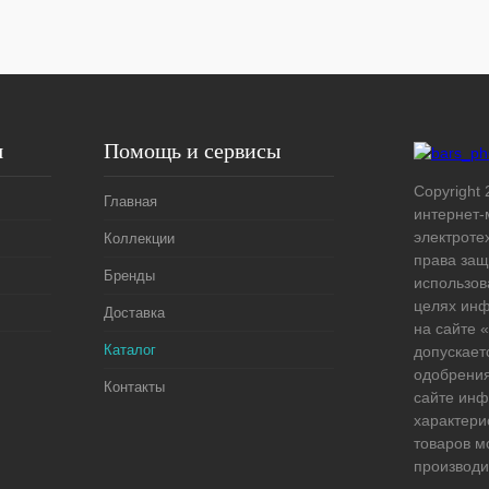
Под заказ
я
Помощь и сервисы
Copyright 
Главная
интернет-
электроте
Коллекции
права защ
Бренды
использов
целях ин
Доставка
на сайте
Каталог
допускает
одобрения
Контакты
сайте ин
характери
товаров м
производи