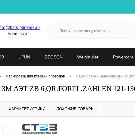
nfo@bars-phoenix.ru
Копировать
ЭЗ
UPUN
DEGSON
Weidmuller
Powercom
•
•
Маркировка для клемм и проводов
Маркировка с нанесенными симво
- ЗМ АЭТ ZB 6,QR:FORTL.ZAHLEN 121-130
ХАРАКТЕРИСТИКИ
ПОХОЖИЕ ТОВАРЫ