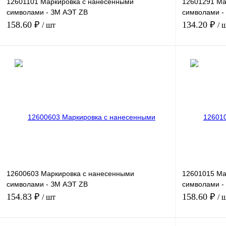
12601101 Маркировка с нанесенными
12601291 Ма
символами - ЗМ АЭТ ZB
символами -
6,LGS:GROSSBUCHSTABEN F
5,LGS:FORT
158.60 ₽
134.20 ₽
/ шт
/ 
В корзину
Купить в 1 клик
Сравнение
Купить в 1 к
В избранное
Под заказ
В избранное
12600603 Маркировка с нанесенными
12601015 Ма
символами - ЗМ АЭТ ZB
символами -
3,5,LGS:FORTL.ZAHLEN 61-70
ZAHLEN 20
154.83 ₽
158.60 ₽
/ шт
/ 