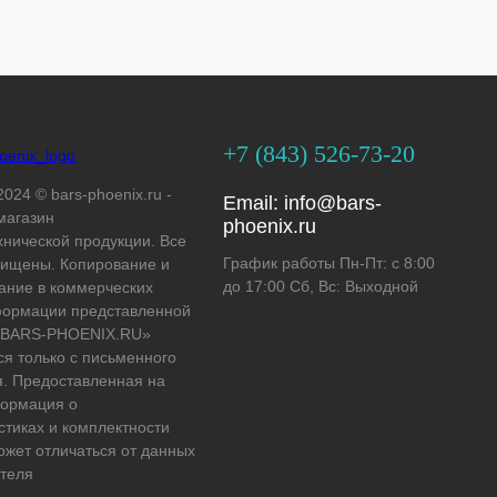
+7 (843) 526-73-20
2024 © bars-phoenix.ru -
Email:
info@bars-
магазин
phoenix.ru
хнической продукции. Все
График работы Пн-Пт: с 8:00
ищены. Копирование и
до 17:00 Сб, Вс: Выходной
ание в коммерческих
формации представленной
 «BARS-PHOENIX.RU»
ся только с письменного
. Предоставленная на
формация о
стиках и комплектности
ожет отличаться от данных
теля