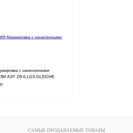
В корзину
лик
Сравнение
Купить в 1 клик
Под заказ
В избранное
ркировка с нанесенными
 ЗМ АЭТ ZB 6,LGS:GLEICHE
шт
В корзину
лик
Сравнение
САМЫЕ ПРОДАВАЕМЫЕ ТОВАРЫ