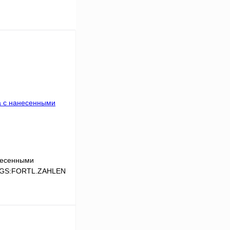
несенными
,LGS:FORTL.ZAHLEN
В корзину