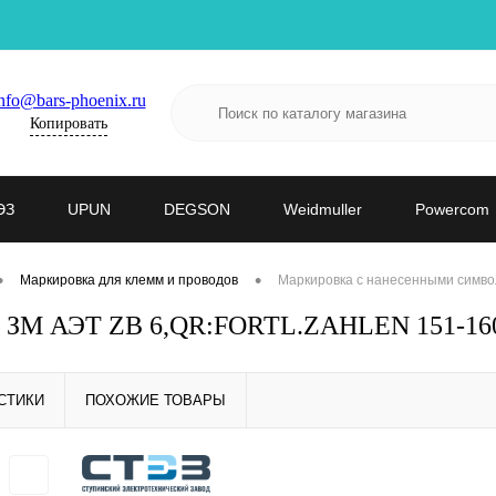
nfo@bars-phoenix.ru
Копировать
ЭЗ
UPUN
DEGSON
Weidmuller
Powercom
•
•
Маркировка для клемм и проводов
Маркировка с нанесенными симво
- ЗМ АЭТ ZB 6,QR:FORTL.ZAHLEN 151-160
СТИКИ
ПОХОЖИЕ ТОВАРЫ