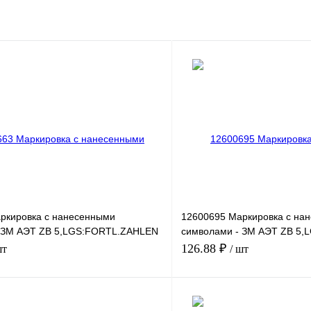
ркировка с нанесенными
12600695 Маркировка с на
 ЗМ АЭТ ZB 5,LGS:FORTL.ZAHLEN
символами - ЗМ АЭТ ZB 5
481-490
126.88 ₽
шт
/ шт
В корзину