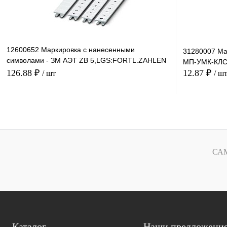
12600652 Маркировка с нанесенными
31280007 Ма
символами - ЗМ АЭТ ZB 5,LGS:FORTL.ZAHLEN
МП-УМК-КЛС 
51-60
126.88 ₽
12.87 ₽
/ шт
/ ш
В корзину
Купить в 1 клик
Сравнение
Купить в 1 к
СА
В избранное
Под заказ
В избранное
Каталог
Наши предложени