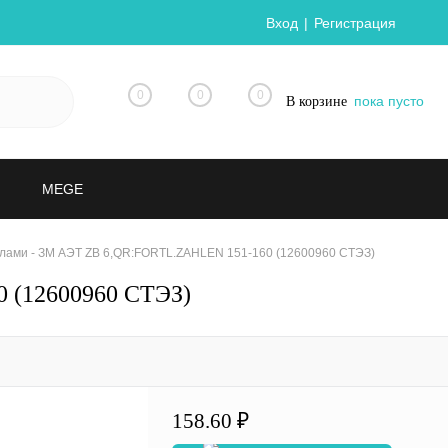
Вход
Регистрация
0
0
0
пока пусто
В корзине
MEGE
лами - ЗМ АЭТ ZB 6,QR:FORTL.ZAHLEN 151-160 (12600960 СТЭЗ)
 (12600960 СТЭЗ)
158.60 ₽