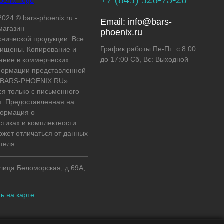
2024 © bars-phoenix.ru -
Email:
info@bars-
магазин
phoenix.ru
хнической продукции. Все
График работы Пн-Пт: с 8:00
ищены. Копирование и
до 17:00 Сб, Вс: Выходной
ание в коммерческих
формации представленной
 «BARS-PHOENIX.RU»
ся только с письменного
. Предоставленная на
формация о
стиках и комплектности
ожет отличаться от данных
теля
улица Беломорская, д.69А,
ь на карте