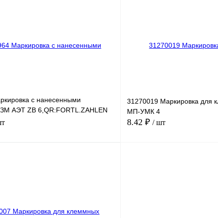
лик
Сравнение
Купить в 1 клик
Под заказ
В избранное
ркировка с нанесенными
31270019 Маркировка для 
 ЗМ АЭТ ZB 6,QR:FORTL.ZAHLEN
МП-УМК 4
8.42 ₽
шт
/ шт
В корзину
лик
Сравнение
Купить в 1 клик
Под заказ
В избранное