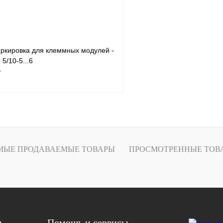
ркировка для клеммных модулей -
5/10-5...6
т
В корзину
лик
Сравнение
МЫЕ ПРОДАВАЕМЫЕ ТОВАРЫ
ПРОСМОТРЕННЫЕ ТОВ
Под заказ
я
Помощь и сервисы