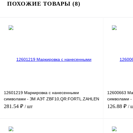
ПОХОЖИЕ ТОВАРЫ (8)
12601219 Маркировка с нанесенными
12600663 Ма
символами - ЗМ АЭТ ZBF10,QR:FORTL.ZAHLEN
символами -
71-80
161-170
281.54 ₽
126.88 ₽
/ шт
/ 
В корзину