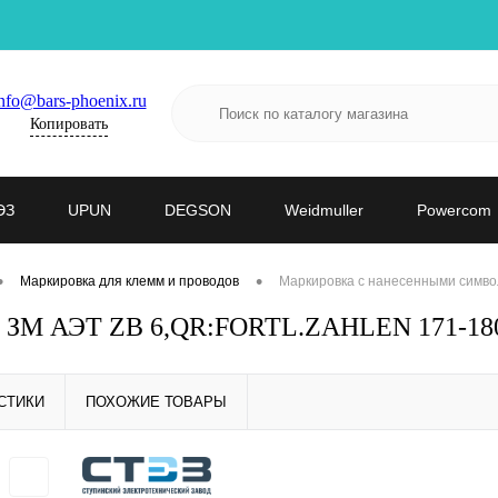
nfo@bars-phoenix.ru
Копировать
ЭЗ
UPUN
DEGSON
Weidmuller
Powercom
•
•
Маркировка для клемм и проводов
Маркировка с нанесенными симво
- ЗМ АЭТ ZB 6,QR:FORTL.ZAHLEN 171-180
СТИКИ
ПОХОЖИЕ ТОВАРЫ