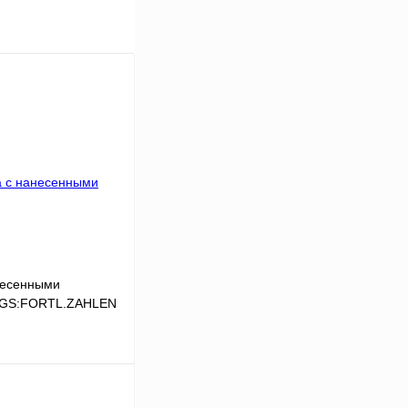
несенными
,LGS:FORTL.ZAHLEN
В корзину