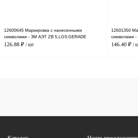
12600645 Маркировка с нанесенными
12601350 Ма
символами - ЗМ АЭТ ZB 5,LGS:GERADE
символами -
ZAHLEN 62-80
6,LGS:FORT
126.88 ₽
146.40 ₽
/ шт
/ 
В корзину
Купить в 1 клик
Сравнение
Купить в 1 к
В избранное
Под заказ
В избранное
Каталог
Наши предложени