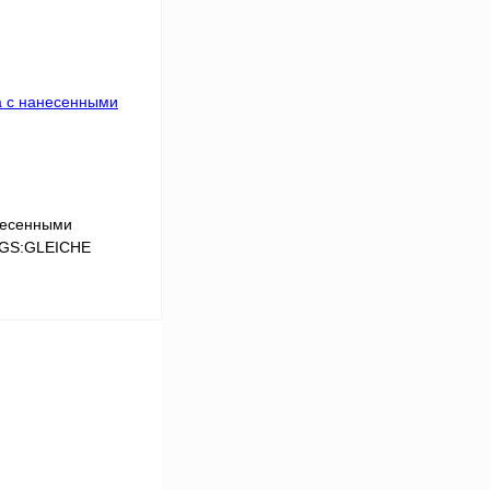
Сравнение
Под заказ
несенными
LGS:GLEICHE
В корзину
Сравнение
Под заказ