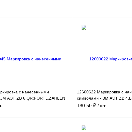
ркировка с нанесенными
12600622 Маркировка с на
 ЗМ АЭТ ZB 6,QR:FORTL.ZAHLEN
символами - ЗМ АЭТ ZB 4
51-60
180.50 ₽
шт
/ шт
В корзину