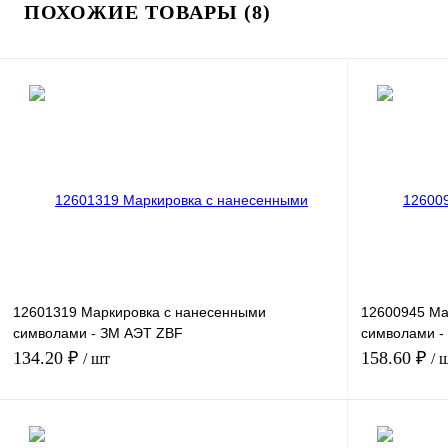
ПОХОЖИЕ ТОВАРЫ (8)
12601319 Маркировка с нанесенными
12600945 Ма
символами - ЗМ АЭТ ZBF
символами -
5,LGS:FORTL.ZAHLEN 441-450
1-10
134.20 ₽
158.60 ₽
/ шт
/ 
В корзину