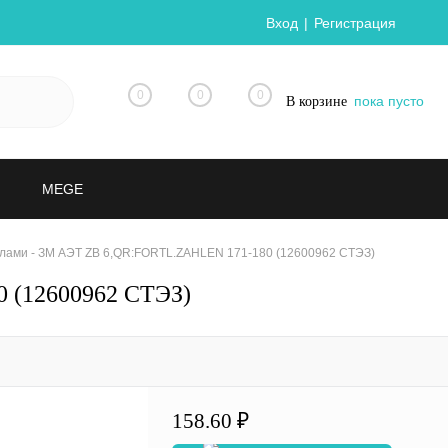
Вход
Регистрация
0
0
0
пока пусто
В корзине
MEGE
лами - ЗМ АЭТ ZB 6,QR:FORTL.ZAHLEN 171-180 (12600962 СТЭЗ)
 (12600962 СТЭЗ)
158.60 ₽