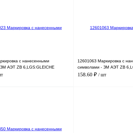
лик
Сравнение
Купить в 1 клик
Под заказ
В избранное
ркировка с нанесенными
12601063 Маркировка с на
 ЗМ АЭТ ZB 6,LGS:GLEICHE
символами - ЗМ АЭТ ZB 6,
ZAHLEN 68
158.60 ₽
шт
/ шт
В корзину
лик
Сравнение
Купить в 1 клик
Под заказ
В избранное