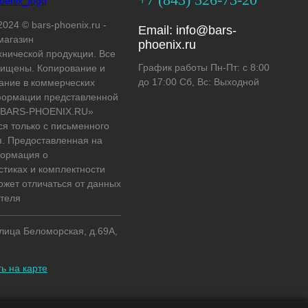
2024 © bars-phoenix.ru -
Email:
info@bars-
магазин
phoenix.ru
хнической продукции. Все
График работы Пн-Пт: с 8:00
ищены. Копирование и
до 17:00 Сб, Вс: Выходной
ание в коммерческих
формации представленной
 «BARS-PHOENIX.RU»
ся только с письменного
. Предоставленная на
формация о
стиках и комплектности
ожет отличаться от данных
теля
улица Беломорская, д.69А,
ь на карте