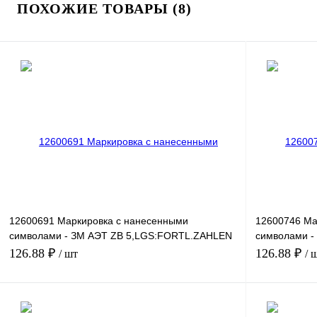
ПОХОЖИЕ ТОВАРЫ (8)
12600691 Маркировка с нанесенными
12600746 Ма
символами - ЗМ АЭТ ZB 5,LGS:FORTL.ZAHLEN
символами -
441-450
491-500
126.88 ₽
126.88 ₽
/ шт
/ 
В корзину