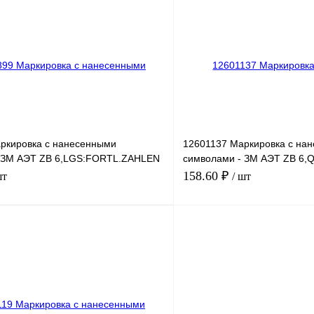
лик
Сравнение
Купить в 1 клик
Под заказ
В избранное
ркировка с нанесенными
12601137 Маркировка с на
 ЗМ АЭТ ZB 6,LGS:FORTL.ZAHLEN
символами - ЗМ АЭТ ZB 6
62-80
158.60 ₽
шт
/ шт
В корзину
лик
Сравнение
Купить в 1 клик
Под заказ
В избранное