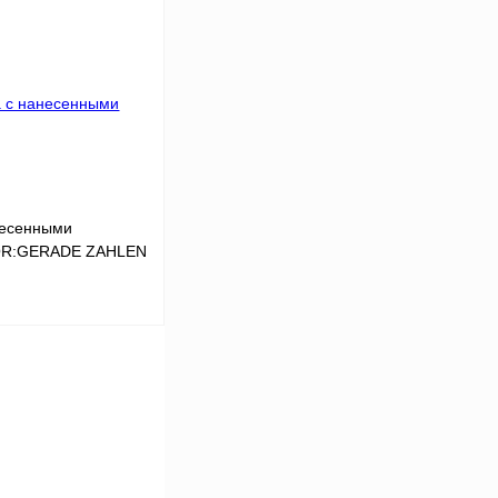
Сравнение
Под заказ
несенными
,QR:GERADE ZAHLEN
В корзину
Сравнение
Под заказ