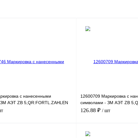
ркировка с нанесенными
12600709 Маркировка с на
 ЗМ АЭТ ZB 5,QR:FORTL.ZAHLEN
символами - ЗМ АЭТ ZB 5
121-130
126.88 ₽
шт
/ шт
В корзину