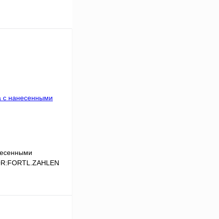
несенными
,QR:FORTL.ZAHLEN
В корзину