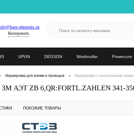
nfo@bars-phoenix.ru
Копировать
ЭЗ
UPUN
DEGSON
Weidmuller
Powercom
•
•
Маркировка для клемм и проводов
Маркировка с нанесенными симво
- ЗМ АЭТ ZB 6,QR:FORTL.ZAHLEN 341-350
СТИКИ
ПОХОЖИЕ ТОВАРЫ