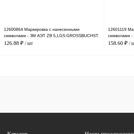
12600864 Маркировка с нанесенными
12601119 Ма
символами - ЗМ АЭТ ZB 5,LGS:GROSSBUCHST.
символами -
Q
6,LGS:GROS
126.88 ₽
158.60 ₽
/ шт
/ 
В корзину
Купить в 1 клик
Сравнение
Купить в 1 к
В избранное
Под заказ
В избранное
Каталог
Наши предложени