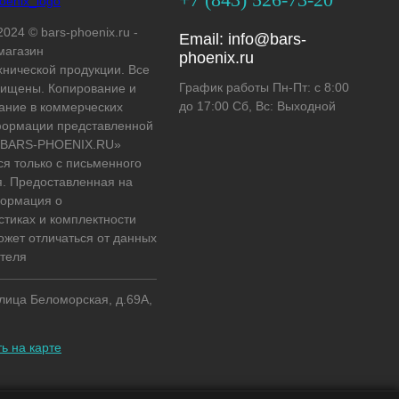
2024 © bars-phoenix.ru -
Email:
info@bars-
магазин
phoenix.ru
хнической продукции. Все
График работы Пн-Пт: с 8:00
ищены. Копирование и
до 17:00 Сб, Вс: Выходной
ание в коммерческих
формации представленной
 «BARS-PHOENIX.RU»
ся только с письменного
. Предоставленная на
формация о
стиках и комплектности
ожет отличаться от данных
теля
улица Беломорская, д.69А,
ь на карте