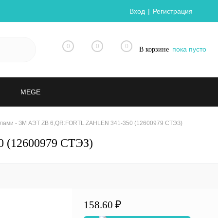
Вход
Регистрация
0
0
0
пока пусто
В корзине
MEGE
лами - ЗМ АЭТ ZB 6,QR:FORTL.ZAHLEN 341-350 (12600979 СТЭЗ)
 (12600979 СТЭЗ)
158.60 ₽