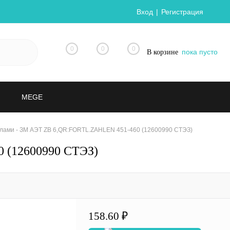
Вход
Регистрация
0
0
0
пока пусто
В корзине
MEGE
лами - ЗМ АЭТ ZB 6,QR:FORTL.ZAHLEN 451-460 (12600990 СТЭЗ)
 (12600990 СТЭЗ)
158.60 ₽