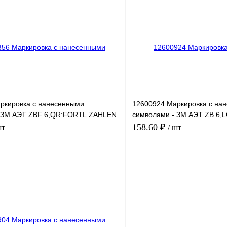
лик
Сравнение
Купить в 1 клик
Под заказ
В избранное
ркировка с нанесенными
12600924 Маркировка с на
- ЗМ АЭТ ZBF 6,QR:FORTL.ZAHLEN
символами - ЗМ АЭТ ZB 6
291-300
158.60 ₽
шт
/ шт
В корзину
лик
Сравнение
Купить в 1 клик
Под заказ
В избранное