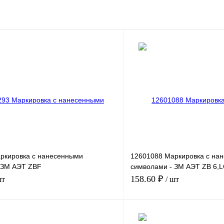
ркировка с нанесенными
12601088 Маркировка с на
 ЗМ АЭТ ZBF
символами - ЗМ АЭТ ZB 6,
L.ZAHLEN 181-190
ZAHLEN 93
158.60 ₽
шт
/ шт
В корзину