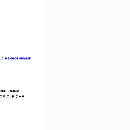
несенными
LGS:GLEICHE
В корзину