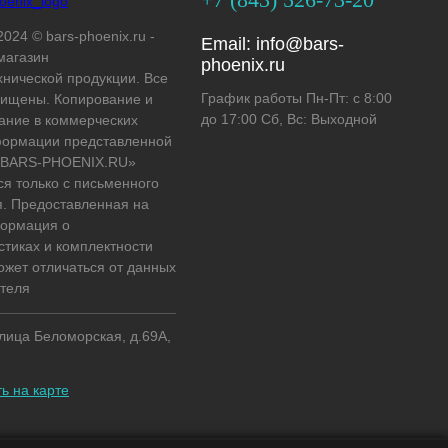
2024 © bars-phoenix.ru -
Email:
info@bars-
магазин
phoenix.ru
хнической продукции. Все
График работы Пн-Пт: с 8:00
ищены. Копирование и
до 17:00 Сб, Вс: Выходной
ание в коммерческих
формации представленной
 «BARS-PHOENIX.RU»
ся только с письменного
. Предоставленная на
формация о
стиках и комплектности
ожет отличаться от данных
теля
улица Беломорская, д.69А,
ь на карте