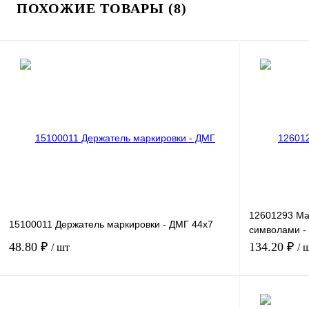
ПОХОЖИЕ ТОВАРЫ (8)
12601293 Ма
15100011 Держатель маркировки - ДМГ 44х7
символами -
5,LGS:FORT
48.80 ₽
134.20 ₽
/ шт
/ 
В корзину