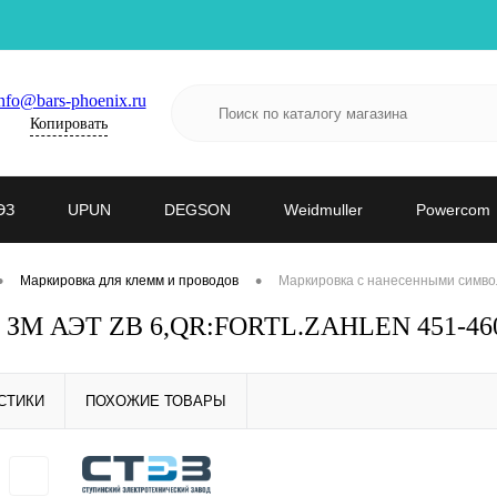
nfo@bars-phoenix.ru
Копировать
ЭЗ
UPUN
DEGSON
Weidmuller
Powercom
•
•
Маркировка для клемм и проводов
Маркировка с нанесенными симво
- ЗМ АЭТ ZB 6,QR:FORTL.ZAHLEN 451-460
СТИКИ
ПОХОЖИЕ ТОВАРЫ