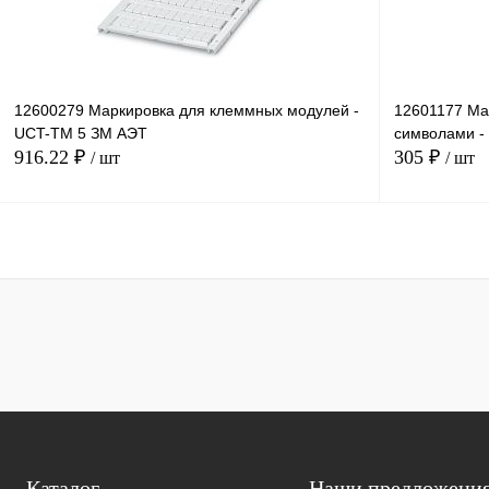
12600279 Маркировка для клеммных модулей -
12601177 Ма
UCT-TM 5 ЗМ АЭТ
символами -
916.22 ₽
305 ₽
/ шт
/ шт
В корзину
Купить в 1 клик
Сравнение
Купить в 1 к
В избранное
Под заказ
В избранное
Каталог
Наши предложени