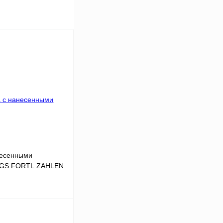
несенными
,LGS:FORTL.ZAHLEN
В корзину