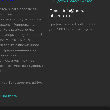
2024 © bars-phoenix.ru -
Email:
info@bars-
магазин
phoenix.ru
хнической продукции. Все
График работы Пн-Пт: с 8:00
ищены. Копирование и
до 17:00 Сб, Вс: Выходной
ание в коммерческих
формации представленной
 «BARS-PHOENIX.RU»
ся только с письменного
. Предоставленная на
формация о
стиках и комплектности
ожет отличаться от данных
теля
улица Беломорская, д.69А,
ь на карте