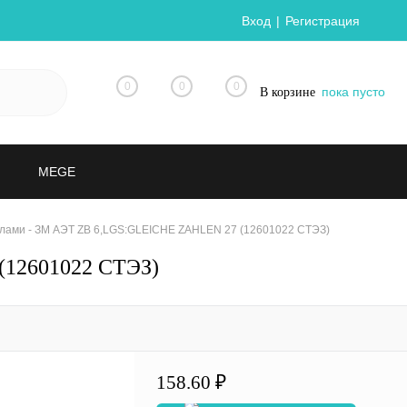
Вход
Регистрация
0
0
0
пока пусто
В корзине
MEGE
лами - ЗМ АЭТ ZB 6,LGS:GLEICHE ZAHLEN 27 (12601022 СТЭЗ)
(12601022 СТЭЗ)
158.60 ₽