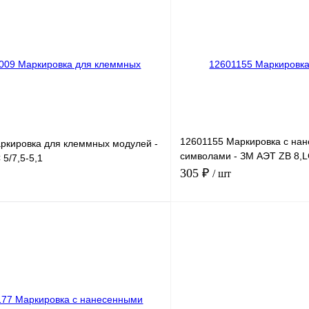
лик
Сравнение
Купить в 1 клик
Под заказ
В избранное
12601155 Маркировка с на
ркировка для клеммных модулей -
символами - ЗМ АЭТ ZB 8
5/7,5-5,1
11-20
305 ₽
/ шт
В корзину
лик
Сравнение
Купить в 1 клик
Под заказ
В избранное