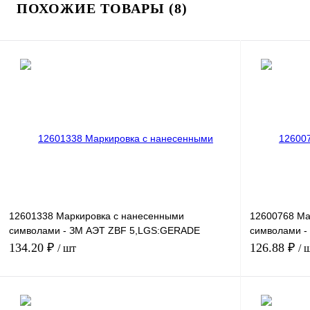
ПОХОЖИЕ ТОВАРЫ (8)
12601338 Маркировка с нанесенными
12600768 Ма
символами - ЗМ АЭТ ZBF 5,LGS:GERADE
символами -
ZAHLEN 62-80
ZAHLEN 21
134.20 ₽
126.88 ₽
/ шт
/ 
В корзину