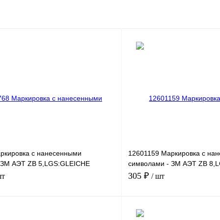
ркировка с нанесенными
12601159 Маркировка с на
 ЗМ АЭТ ZB 5,LGS:GLEICHE
символами - ЗМ АЭТ ZB 8
51-60
305 ₽
шт
/ шт
В корзину