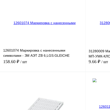
Купить в 1 клик
Сравнение
Купить в 1 к
В избранное
Под заказ
В избранное
12601074 Маркировка с нанесенными
31280009 Ма
символами - ЗМ АЭТ ZB 6,LGS:GLEICHE
МП-УМК-КЛС 
ZAHLEN 79
158.60 ₽
9.66 ₽
/ шт
/ шт
В корзину
Купить в 1 клик
Сравнение
Купить в 1 к
В избранное
Под заказ
В избранное