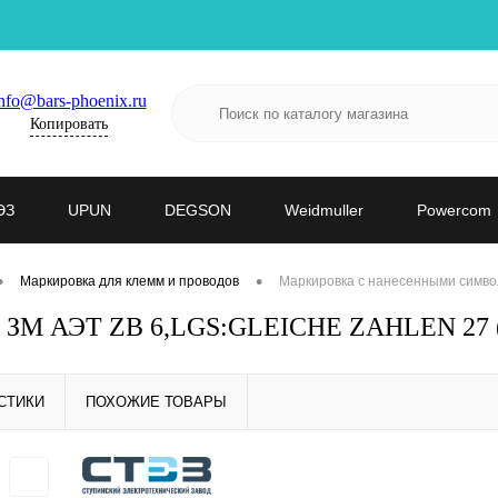
nfo@bars-phoenix.ru
Копировать
ЭЗ
UPUN
DEGSON
Weidmuller
Powercom
•
•
Маркировка для клемм и проводов
Маркировка с нанесенными симво
 - ЗМ АЭТ ZB 6,LGS:GLEICHE ZAHLEN 27 
СТИКИ
ПОХОЖИЕ ТОВАРЫ