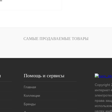
В корзину
лик
Сравнение
САМЫЕ ПРОДАВАЕМЫЕ ТОВАРЫ
Под заказ
я
Помощь и сервисы
Copyright 
Главная
интернет-
электроте
Коллекции
права защ
Бренды
использов
целях ин