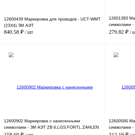
12601383 Ма
12600439 Маркировка для проводов - UCT-WMT
символами -
(23X4) ЗМ АЭТ
8,LGS:FORT
840.58 ₽
279.82 ₽
/ шт
/ 
В корзину
Купить в 1 клик
Сравнение
Купить в 1 к
В избранное
Под заказ
В избранное
12600902 Маркировка с нанесенными
12600580 Ма
символами - ЗМ АЭТ ZB 6,LGS:FORTL.ZAHLEN
символами 
71-80
21-30
158.60 ₽
312.19 ₽
/ шт
/ 