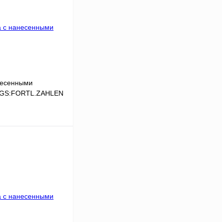
несенными
,LGS:FORTL.ZAHLEN
В корзину
Сравнение
Под заказ