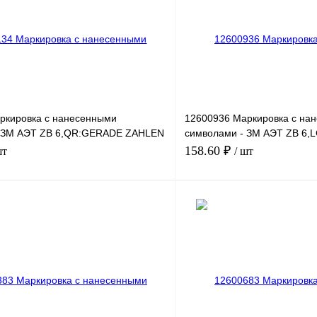
ркировка с нанесенными
12600936 Маркировка с на
- ЗМ АЭТ ZB 6,QR:GERADE ZAHLEN
символами - ЗМ АЭТ ZB 6
411-420
158.60 ₽
шт
/ шт
В корзину
лик
Сравнение
Купить в 1 клик
Под заказ
В избранное