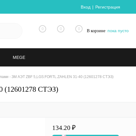
Вход
Регистрация
0
0
0
пока пусто
В корзине
MEGE
лами - ЗМ АЭТ ZBF 5,LGS:FORTL.ZAHLEN 31-40 (12601278 СТЭЗ)
 (12601278 СТЭЗ)
134.20 ₽