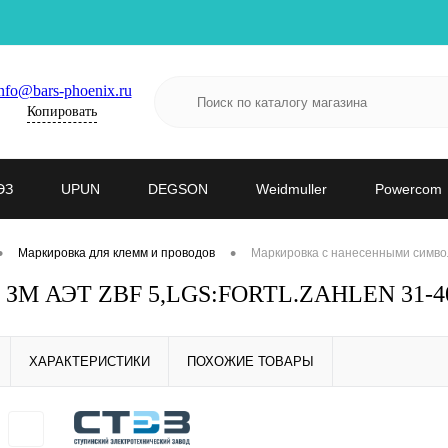
nfo@bars-phoenix.ru
Копировать
ЭЗ
UPUN
DEGSON
Weidmuller
Powercom
•
•
Маркировка для клемм и проводов
Маркировка с нанесенными симво
- ЗМ АЭТ ZBF 5,LGS:FORTL.ZAHLEN 31-40
ХАРАКТЕРИСТИКИ
ПОХОЖИЕ ТОВАРЫ