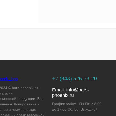
+7 (843) 526-73-20
2024 © bars-phoenix.ru -
Email:
info@bars-
магазин
phoenix.ru
хнической продукции. Все
График работы Пн-Пт: с 8:00
ищены. Копирование и
до 17:00 Сб, Вс: Выходной
ание в коммерческих
формации представленной