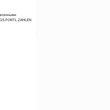
несенными
,LGS:FORTL.ZAHLEN
В корзину
Сравнение
Под заказ