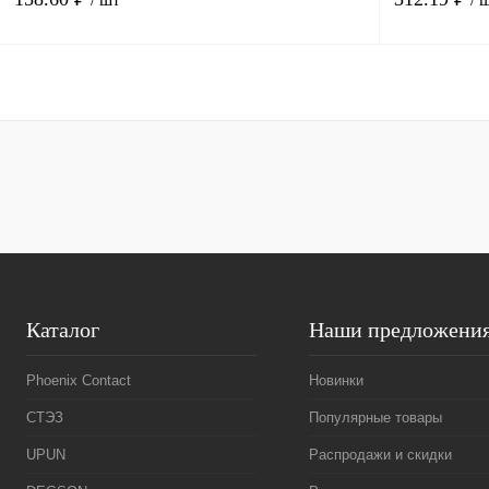
В корзину
Купить в 1 клик
Сравнение
Купить в 1 к
В избранное
Под заказ
В избранное
Каталог
Наши предложени
Phoenix Contact
Новинки
СТЭЗ
Популярные товары
UPUN
Распродажи и скидки