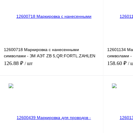
12600718 Маркировка с нанесенными
12601134 Ма
символами - ЗМ АЭТ ZB 5,QR:FORTL.ZAHLEN
символами 
211-220
2-20
126.88 ₽
158.60 ₽
/ шт
/ 
В корзину
Купить в 1 клик
Сравнение
Купить в 1 к
В избранное
Под заказ
В избранное