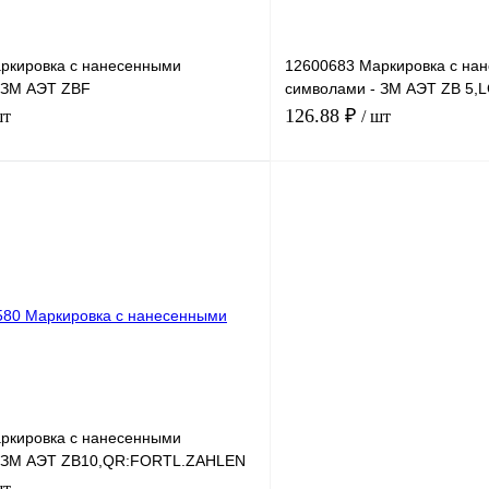
ркировка с нанесенными
12600683 Маркировка с на
 ЗМ АЭТ ZBF
символами - ЗМ АЭТ ZB 5
L.ZAHLEN 61-70
361-370
126.88 ₽
шт
/ шт
В корзину
лик
Сравнение
Купить в 1 клик
Под заказ
В избранное
ркировка с нанесенными
- ЗМ АЭТ ZB10,QR:FORTL.ZAHLEN
шт