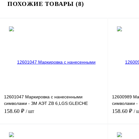
ПОХОЖИЕ ТОВАРЫ (8)
12601047 Маркировка с нанесенными
12600989 Ма
символами - ЗМ АЭТ ZB 6,LGS:GLEICHE
символами -
ZAHLEN 52
441-450
158.60 ₽
158.60 ₽
/ шт
/ 
В корзину