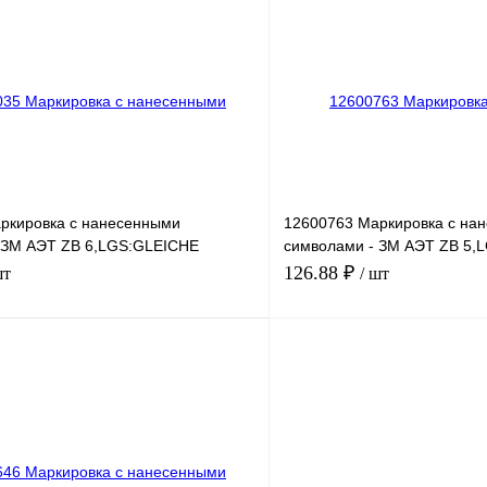
лик
Сравнение
Купить в 1 клик
Под заказ
В избранное
ркировка с нанесенными
12600763 Маркировка с на
 ЗМ АЭТ ZB 6,LGS:GLEICHE
символами - ЗМ АЭТ ZB 5,
ZAHLEN 16
126.88 ₽
шт
/ шт
В корзину
лик
Сравнение
Купить в 1 клик
Под заказ
В избранное