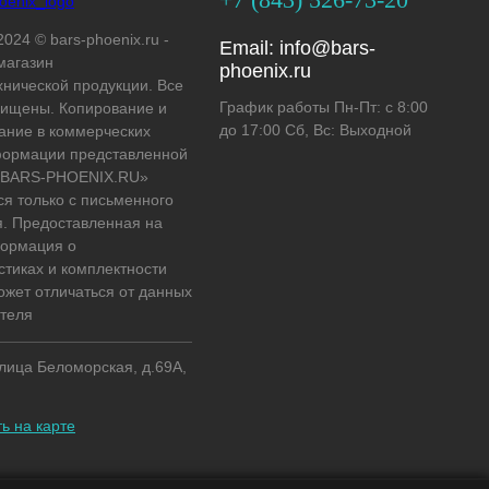
2024 © bars-phoenix.ru -
Email:
info@bars-
магазин
phoenix.ru
хнической продукции. Все
График работы Пн-Пт: с 8:00
ищены. Копирование и
до 17:00 Сб, Вс: Выходной
ание в коммерческих
формации представленной
 «BARS-PHOENIX.RU»
ся только с письменного
. Предоставленная на
формация о
стиках и комплектности
ожет отличаться от данных
теля
улица Беломорская, д.69А,
ь на карте