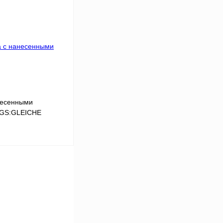
Сравнение
Под заказ
несенными
LGS:GLEICHE
В корзину
Сравнение
Под заказ