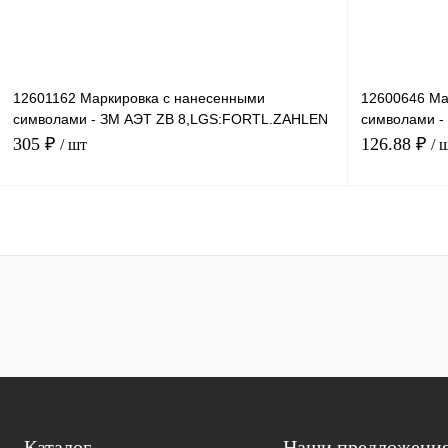
12601162 Маркировка с нанесенными
12600646 Ма
символами - ЗМ АЭТ ZB 8,LGS:FORTL.ZAHLEN
символами -
81-90
ZAHLEN 82-
305 ₽
126.88 ₽
/ шт
/ 
В корзину
Купить в 1 клик
Сравнение
Купить в 1 к
В избранное
Под заказ
В избранное
Каталог
Наши предложени