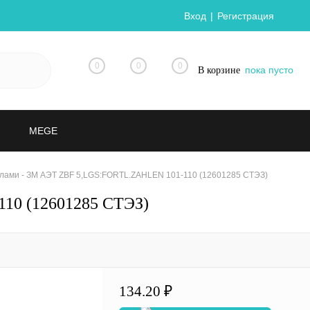
Вход
Регистрация
0
0
0
пока пусто
В корзине
MEGE
лами - ЗМ АЭТ ZBF 5,LGS:FORTL.ZAHLEN 101-110 (12601285 СТЭЗ)
10 (12601285 СТЭЗ)
134.20 ₽