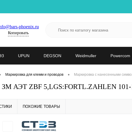
nfo@bars-phoenix.ru
Копировать
ЭЗ
UPUN
DEGSON
Weidmuller
Powercom
•
•
Маркировка для клемм и проводов
Маркировка с нанесенными симво
- ЗМ АЭТ ZBF 5,LGS:FORTL.ZAHLEN 101-1
СТИКИ
ПОХОЖИЕ ТОВАРЫ