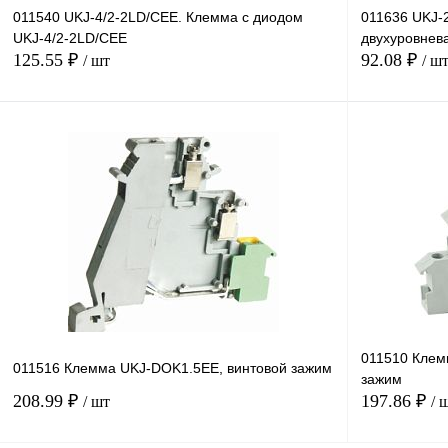
011540 UKJ-4/2-2LD/CEE. Клемма с диодом
011636 UKJ-
UKJ-4/2-2LD/CEE
двухуровнева
125.55 ₽
92.08 ₽
/ шт
/ ш
В корзину
Купить в 1 клик
Сравнение
Купить в 1 к
В избранное
Под заказ
В избранное
011510 Клем
011516 Клемма UKJ-DOK1.5EE, винтовой зажим
зажим
208.99 ₽
197.86 ₽
/ шт
/ 