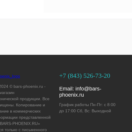
+7 (843) 526-73-20
2024 © bars-phoenix.ru -
Email:
info@bars-
магазин
phoenix.ru
хнической продукции. Все
График работы Пн-Пт: с 8:00
ищены. Копирование и
до 17:00 Сб, Вс: Выходной
ание в коммерческих
формации представленной
 «BARS-PHOENIX.RU»
ся только с письменного