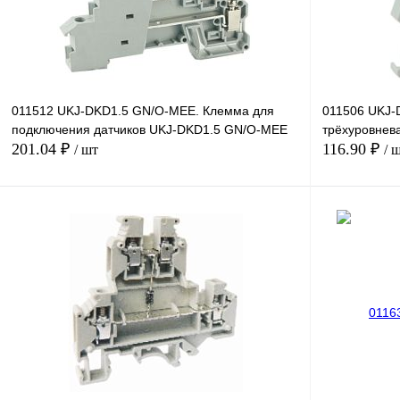
011512 UKJ-DKD1.5 GN/O-MEE. Клемма для
011506 UKJ-
подключения датчиков UKJ-DKD1.5 GN/O-MEE
трёхуровнев
201.04 ₽
116.90 ₽
/ шт
/ 
В корзину
Купить в 1 клик
Сравнение
Купить в 1 к
В избранное
Под заказ
В избранное