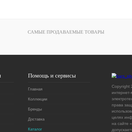
В корзину
лик
Сравнение
САМЫЕ ПРОДАВАЕМЫЕ ТОВАРЫ
Под заказ
я
Помощь и сервисы
Copyright 
Главная
интернет-
электроте
Коллекции
права защ
Бренды
использов
целях ин
Доставка
на сайте
Каталог
допускает