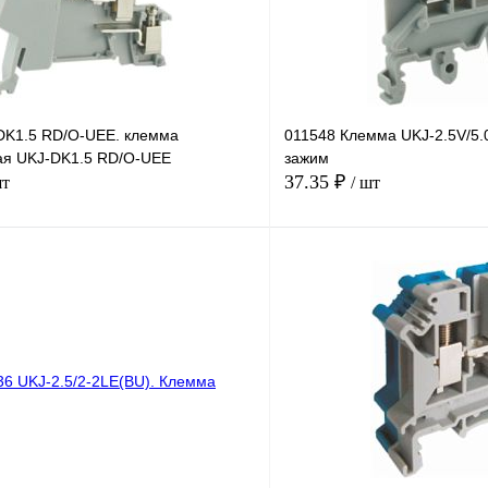
DK1.5 RD/O-UEE. клемма
011548 Клемма UKJ-2.5V/5.
ая UKJ-DK1.5 RD/O-UEE
зажим
37.35 ₽
шт
/ шт
В корзину
лик
Сравнение
Купить в 1 клик
Под заказ
В избранное