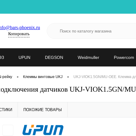
nfo@bars-phoenix.ru
Копировать
ЭЗ
UPUN
DEGSON
Weidmuller
Powercom
•
•
N-рейку
Клеммы винтовые UKJ
UKJ-VIOK1.5GN/MU-OEE. Клемма дл
одключения датчиков UKJ-VIOK1.5GN/MU
СТИКИ
ПОХОЖИЕ ТОВАРЫ