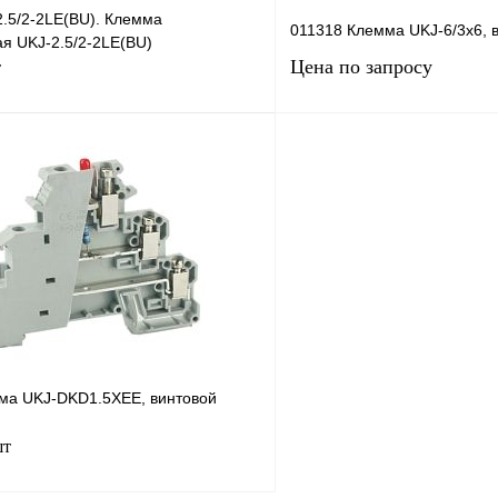
2.5/2-2LE(BU). Клемма
011318 Клемма UKJ-6/3x6, 
я UKJ-2.5/2-2LE(BU)
Цена по запросу
т
В корзину
Запросить
лик
Сравнение
Купить в 1 клик
Под заказ
В избранное
ма UKJ-DKD1.5XEE, винтовой
шт