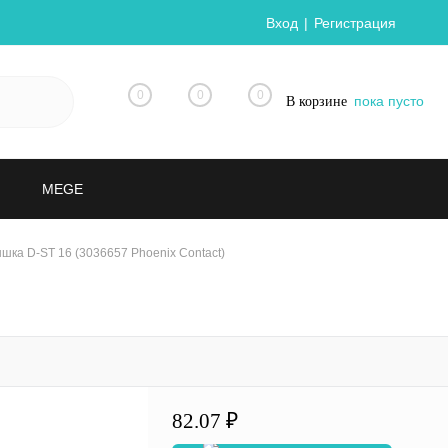
Вход
Регистрация
0
0
0
пока пусто
В корзине
MEGE
шка D-ST 16 (3036657 Phoenix Contact)
82.07 ₽