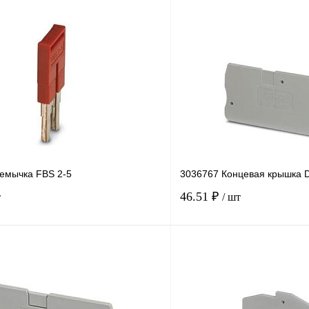
емычка FBS 2-5
3036767 Концевая крышка 
46.51 ₽
т
/ шт
В корзину
лик
Сравнение
Купить в 1 клик