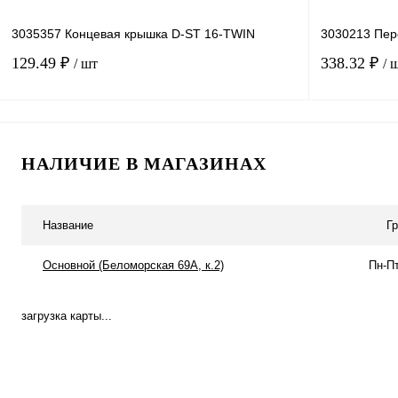
3035357 Концевая крышка D-ST 16-TWIN
3030213 Пер
129.49 ₽
338.32 ₽
/ шт
/ 
В корзину
НАЛИЧИЕ В МАГАЗИНАХ
Купить в 1 клик
Сравнение
Купить в 1 к
В избранное
Под заказ
В избранное
Название
Г
Основной (Беломорская 69А, к.2)
Пн-Пт
загрузка карты...