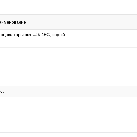
аименование
онцевая крышка UJ5-16G, серый
ct