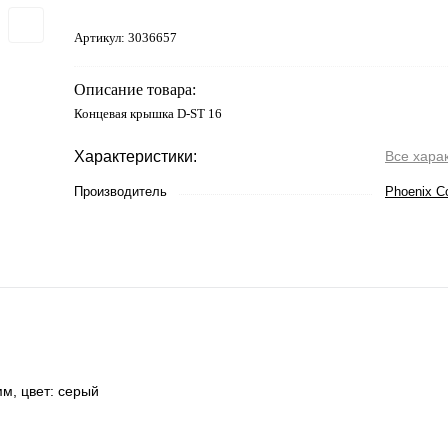
Артикул:
3036657
Описание товара:
Концевая крышка D-ST 16
Характеристики:
Все хара
Производитель
Phoenix C
мм, цвет: cерый