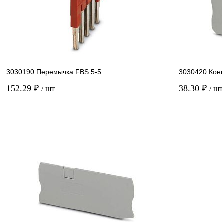
В избранное
В
В избранное
наличии
3030190 Перемычка FBS 5-5
3030420 Кон
152.29 ₽
38.30 ₽
/ шт
/ ш
В корзину
Купить в 1 клик
Сравнение
Купить в 1 к
В избранное
В
В избранное
наличии