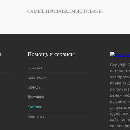
САМЫЕ ПРОДАВАЕМЫЕ ТОВАРЫ
я
Помощь и сервисы
Copyright 
Главная
интернет-
электроте
Коллекции
права защ
Бренды
использов
целях ин
Доставка
на сайте
Каталог
допускает
одобрения
Контакты
сайте ин
характери