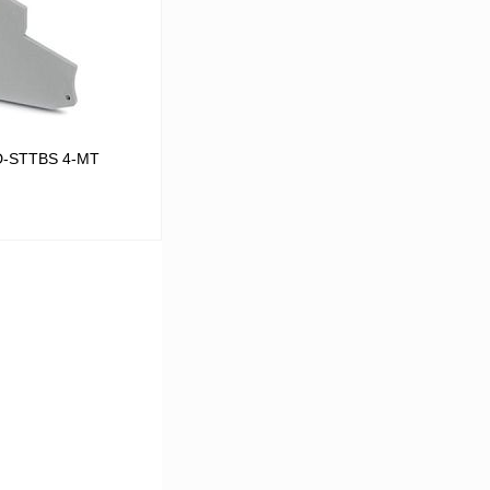
Под заказ
D-STTBS 4-MT
В корзину
Сравнение
В
аличии