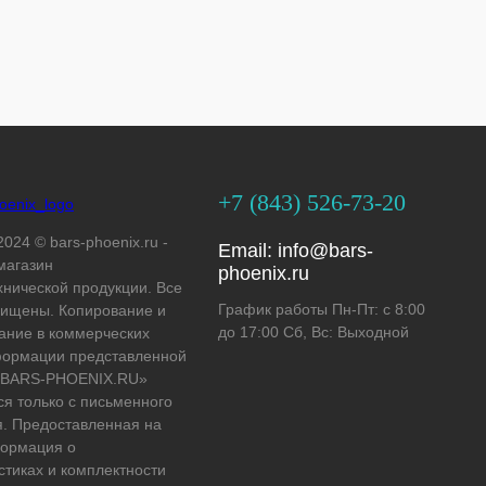
+7 (843) 526-73-20
2024 © bars-phoenix.ru -
Email:
info@bars-
магазин
phoenix.ru
хнической продукции. Все
График работы Пн-Пт: с 8:00
ищены. Копирование и
до 17:00 Сб, Вс: Выходной
ание в коммерческих
формации представленной
 «BARS-PHOENIX.RU»
ся только с письменного
. Предоставленная на
формация о
стиках и комплектности