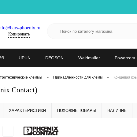
nfo@bars-phoenix.ru
Копировать
ЭЗ
UPUN
DEGSON
Weidmuller
Powercom
•
•
тротехнические клеммы
Принадлежности для клемм
Концевая кры
ix Contact)
ХАРАКТЕРИСТИКИ
ПОХОЖИЕ ТОВАРЫ
НАЛИЧИЕ