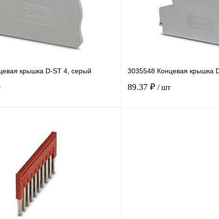
В
В избранное
наличии
цевая крышка D-ST 4, серый
3035548 Концевая крышка 
89.37 ₽
т
/ шт
В корзину
лик
Сравнение
Купить в 1 клик
Под заказ
В избранное
н