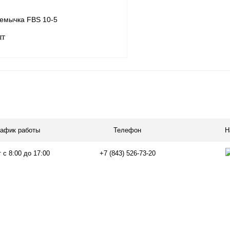
емычка FBS 10-5
шт
В корзину
лик
Сравнение
В
рафик работы
Телефон
Н
наличии
 с 8:00 до 17:00
+7 (843) 526-73-20