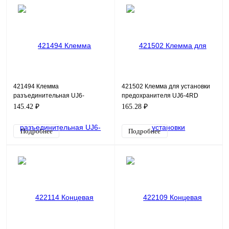
421494 Клемма
421502 Клемма для установки
разъединительная UJ6-
предохранителя UJ6-4RD
2.5/1X2FD
145.42 ₽
165.28 ₽
Подробнее
Подробнее