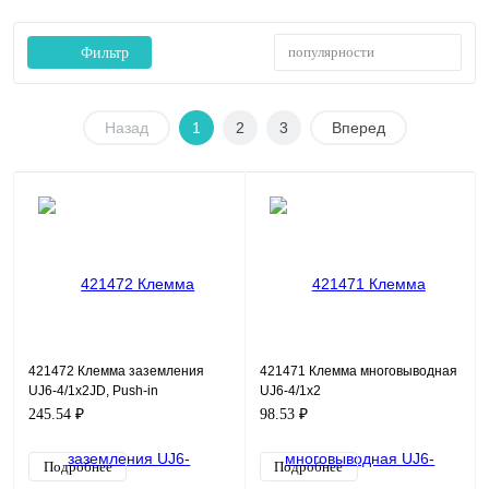
популярности
Фильтр
Назад
1
2
3
Вперед
421472 Клемма заземления
421471 Клемма многовыводная
UJ6-4/1x2JD, Push-in
UJ6-4/1x2
245.54 ₽
98.53 ₽
Подробнее
Подробнее