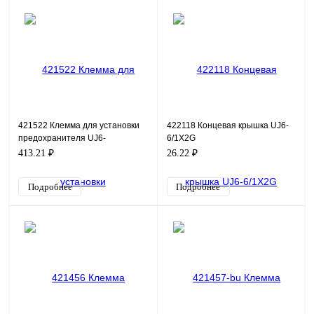
421522 Клемма для установки
422118 Концевая крышка UJ6-
предохранителя UJ6-
6/1X2G
4RDX/250(5X20)
413.21 ₽
26.22 ₽
Подробнее
Подробнее