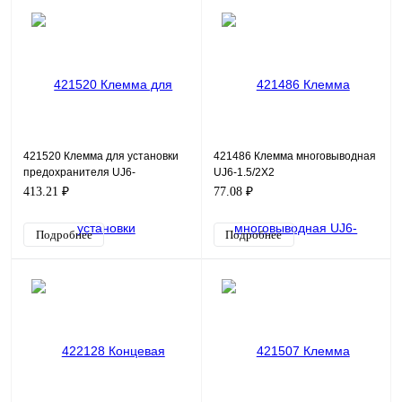
421520 Клемма для установки
421486 Клемма многовыводная
предохранителя UJ6-
UJ6-1.5/2X2
4RDX/24(5X20)
413.21 ₽
77.08 ₽
Подробнее
Подробнее