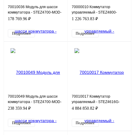
70010036 Модуль для шасси
70000010 Коммутатор
коммутатора - STEZ4700-MOD-
управляемый - STEZ4800-
4SFP-DDM
16GSFP-L2
178 769.96 ₽
1 226 763.83 ₽
Подробнее
Подробнее
70010049 Модуль для шасси
70010017 Коммутатор
коммутатора - STEZ4700-MOD-
управляемый - STEZ4616G-
4FX-MM
24GSFP-8CG-4XSFP
238 359.94 ₽
4 884 850.82 ₽
Подробнее
Подробнее