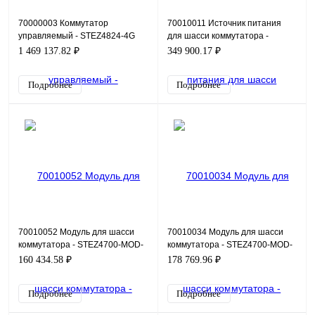
70000003 Коммутатор
70010011 Источник питания
управляемый - STEZ4824-4G
для шасси коммутатора -
STEZ4600-PW-24
1 469 137.82 ₽
349 900.17 ₽
Подробнее
Подробнее
70010052 Модуль для шасси
70010034 Модуль для шасси
коммутатора - STEZ4700-MOD-
коммутатора - STEZ4700-MOD-
2FX-2
4GSFP-DDM
160 434.58 ₽
178 769.96 ₽
Подробнее
Подробнее