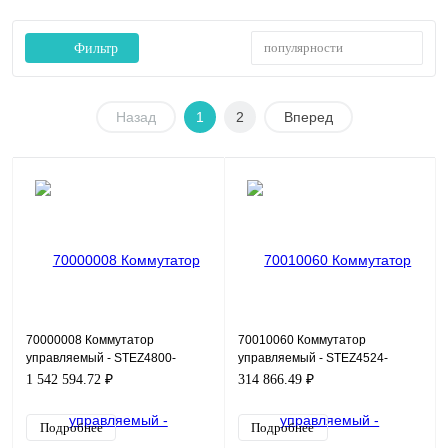
популярности
Фильтр
Назад
1
2
Вперед
70000008 Коммутатор
70010060 Коммутатор
управляемый - STEZ4800-
управляемый - STEZ4524-
24GSFP-4G-L2
4GSFP
1 542 594.72 ₽
314 866.49 ₽
Подробнее
Подробнее