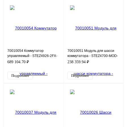
70010054 Коммутатор
70010051 Модуль для шасси
управляемый - STEZ4926-2FX-
коммутатора - STEZ4700-MOD-
LV
SERIAL
689 104.70 ₽
238 359.94 ₽
Подробнее
Подробнее