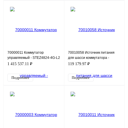
70000011 Коммутатор
70010058 Источник питания
управляемый - STEZ4824-4G-L2
для шасси коммутатора -
STEZ4700-PW-48
1 415 537.11 ₽
119 179.97 ₽
Подробнее
Подробнее