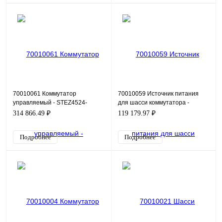
70010061 Коммутатор
70010059 Источник питания
управляемый - STEZ4524-
для шасси коммутатора -
4GSFP-HV
STEZ4700-PW-24
314 866.49 ₽
119 179.97 ₽
Подробнее
Подробнее