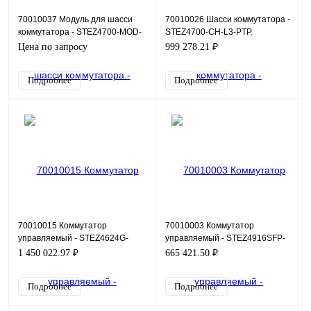
70010037 Модуль для шасси
70010026 Шасси коммутатора -
коммутатора - STEZ4700-MOD-
STEZ4700-CH-L3-PTP.
4
Цена по запросу
999 278.21 ₽
Подробнее
Подробнее
70010015 Коммутатор
70010003 Коммутатор
управляемый - STEZ4624G-
управляемый - STEZ4916SFP-
4GSFP
8T-4G
1 450 022.97 ₽
665 421.50 ₽
Подробнее
Подробнее