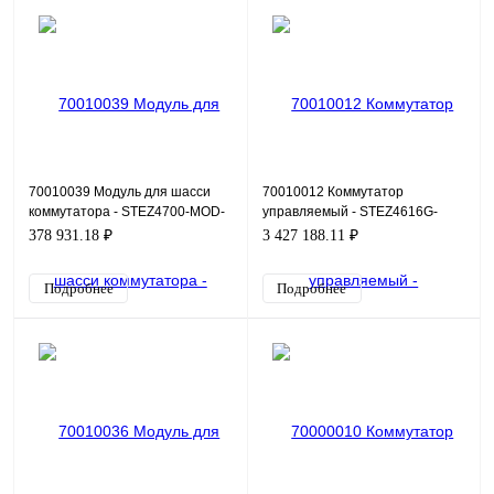
70010039 Модуль для шасси
70010012 Коммутатор
коммутатора - STEZ4700-MOD-
управляемый - STEZ4616G-
HSR/PRP-G
8GSFP-4XSFP
378 931.18 ₽
3 427 188.11 ₽
Подробнее
Подробнее