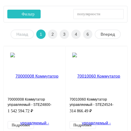
популярности
Фильтр
Назад
1
2
3
4
6
Вперед
70000008 Коммутатор
70010060 Коммутатор
управляемый - STEZ4800-
управляемый - STEZ4524-
24GSFP-4G-L2
4GSFP
1 542 594.72 ₽
314 866.49 ₽
Подробнее
Подробнее