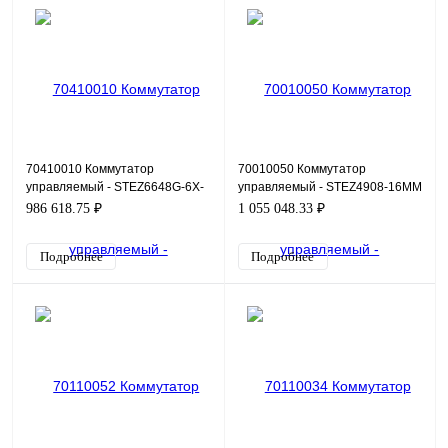
70410010 Коммутатор
70010050 Коммутатор
управляемый - STEZ6648G-6X-
управляемый - STEZ4908-16ММ
POE
986 618.75 ₽
1 055 048.33 ₽
Подробнее
Подробнее