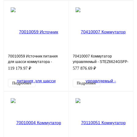
70010059 Источник питания
70410007 Коммутатор
для шасси коммутатора -
управляемый - STEZ6624GSFP-
STEZ4700-PW-24
8GT-6X
119 179.97 ₽
577 876.69 ₽
Подробнее
Подробнее