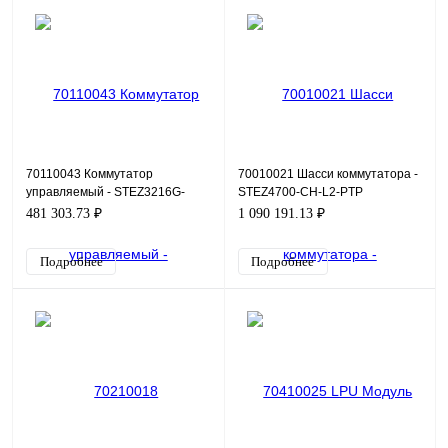
70110043 Коммутатор
70010021 Шасси коммутатора -
управляемый - STEZ3216G-
STEZ4700-CH-L2-PTP
2GSFP-PN
481 303.73 ₽
1 090 191.13 ₽
Подробнее
Подробнее