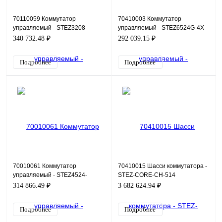
70110059 Коммутатор
70410003 Коммутатор
управляемый - STEZ3208-
управляемый - STEZ6524G-4X-
4GSFP-HV
POE
340 732.48 ₽
292 039.15 ₽
Подробнее
Подробнее
70010061 Коммутатор
70410015 Шасси коммутатора -
управляемый - STEZ4524-
STEZ-CORE-CH-514
4GSFP-HV
314 866.49 ₽
3 682 624.94 ₽
Подробнее
Подробнее