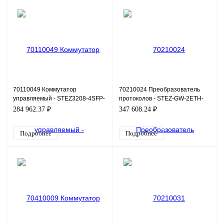
70110049 Коммутатор
70210024 Преобразователь
управляемый - STEZ3208-4SFP-
протоколов - STEZ-GW-2ETH-
PN
24RS232/485/422
284 962.37 ₽
347 608.24 ₽
Подробнее
Подробнее