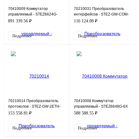
70410009 Коммутатор
70210031 Преобразователь
управляемый - STEZ6624G-
интерфейсов - STEZ-GW-COM-
24GSFP-6X
2ETH-8RS232
891 339.56 ₽
116 124.08 ₽
Подробнее
Подробнее
70210014 Преобразователь
70410008 Коммутатор
протоколов - STEZ-GW-2ETH-
управляемый - STEZ6648G-6X
4RS485
153 558.81 ₽
588 588.55 ₽
Подробнее
Подробнее