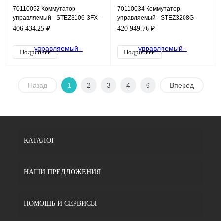
70110052 Коммутатор
70110034 Коммутатор
управляемый - STEZ3106-3FX-
управляемый - STEZ3208G-
ST
4GSFP-PN
406 434.25 ₽
420 949.76 ₽
Подробнее
Подробнее
Назад
1
2
3
4
6
Вперед
КАТАЛОГ
НАШИ ПРЕДЛОЖЕНИЯ
ПОМОЩЬ И СЕРВИСЫ