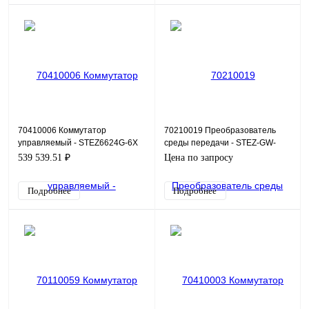
70410006 Коммутатор
70210019 Преобразователь
управляемый - STEZ6624G-6X
среды передачи - STEZ-GW-
SFX-485/232
539 539.51 ₽
Цена по запросу
Подробнее
Подробнее