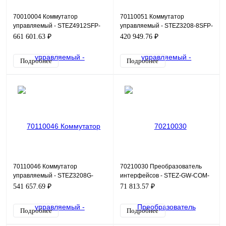
70010004 Коммутатор
70110051 Коммутатор
управляемый - STEZ4912SFP-
управляемый - STEZ3208-8SFP-
12T-4G
PN
661 601.63 ₽
420 949.76 ₽
Подробнее
Подробнее
70110046 Коммутатор
70210030 Преобразователь
управляемый - STEZ3208G-
интерфейсов - STEZ-GW-COM-
8GSFP-PN
2ETH-4RS485
541 657.69 ₽
71 813.57 ₽
Подробнее
Подробнее