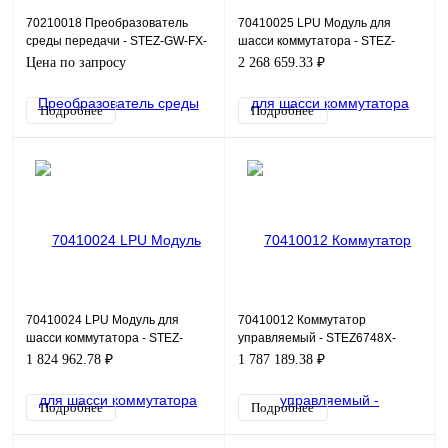
70210018 Преобразователь
70410025 LPU Модуль для
среды передачи - STEZ-GW-FX-
шасси коммутатора - STEZ-
485/232
CORE-LS-48GT-POE
Цена по запросу
2 268 659.33 ₽
Подробнее
Подробнее
70410024 LPU Модуль для
70410012 Коммутатор
шасси коммутатора - STEZ-
управляемый - STEZ6748X-
CORE-LS-48GS
2QX-4CX
1 824 962.78 ₽
1 787 189.38 ₽
Подробнее
Подробнее