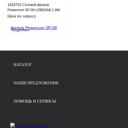
1928702 Сетевой фильтр
Powercom SP-08 USB03AB 1.8М
1.8м (8 розеток) черный
Цена по запросу
(коробка)
Подробнее
КАТАЛОГ
НАШИ ПРЕДЛОЖЕНИЯ
ПОМОЩЬ И СЕРВИСЫ