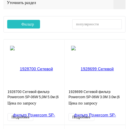
Уточнить раздел
популярности
Фильтр
1928700 Сетевой фильтр
1928699 Сетевой фильтр
Powercom SP-06W 5,0М 5.0м (6
Powercom SP-06W 3.0М 3.0м (6
розеток) белый/серый (коробка)
розеток) белый/серый (коробка)
Цена по запросу
Цена по запросу
Подробнее
Подробнее