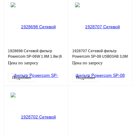
1928698 Сетевой фильтр
1928707 Сетевой фильтр
Powercom SP-06W 1.8М 1.8м (6
Powercom SP-08 USB03AB 3,0М
розеток) белый/серый (коробка)
3м (8 розеток) черный (коробка)
Цена по запросу
Цена по запросу
Подробнее
Подробнее