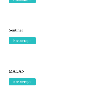
Sentinel
К коллекции
MACAN
К коллекции