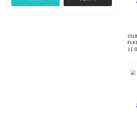
2318
FLK1
11 
Куп
В и