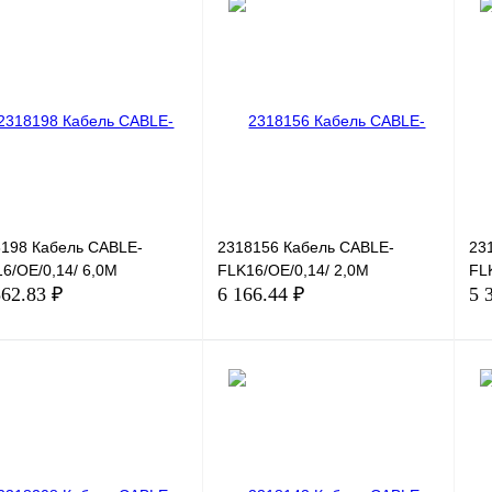
198 Кабель CABLE-
2318156 Кабель CABLE-
23
6/OE/0,14/ 6,0M
FLK16/OE/0,14/ 2,0M
FL
562.83 ₽
6 166.44 ₽
5 
В корзину
В корзину
ить в 1 клик
Сравнение
Купить в 1 клик
Сравнение
Ку
збранное
Под заказ
В избранное
Под заказ
В 