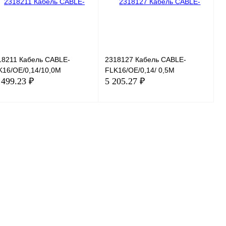
В избранное
Под заказ
18211 Кабель CABLE-
2318127 Кабель CABLE-
K16/OE/0,14/10,0M
FLK16/OE/0,14/ 0,5M
 499.23 ₽
5 205.27 ₽
В корзину
В корзину
пить в 1 клик
Сравнение
Купить в 1 клик
Сравнение
избранное
Под заказ
В избранное
Под заказ