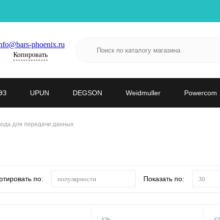
nfo@bars-phoenix.ru
Копировать
ЭЗ
UPUN
DEGSON
Weidmuller
Powercom
ода для передачи данных
ртировать по:
Показать по:
популярности
30