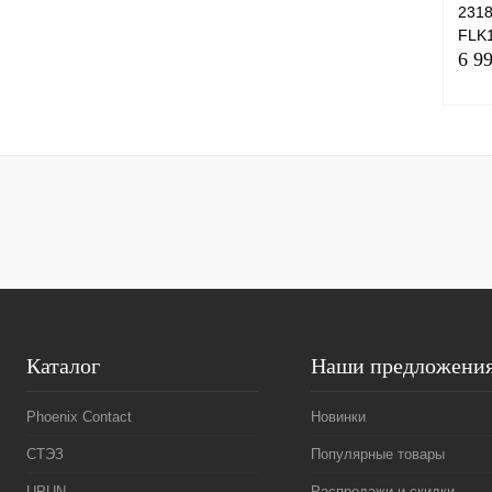
2318
FLK1
6 9
Куп
В и
Каталог
Наши предложени
Phoenix Contact
Новинки
СТЭЗ
Популярные товары
UPUN
Распродажи и скидки