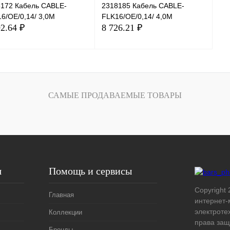
172 Кабель CABLE-
2318185 Кабель CABLE-
6/OE/0,14/ 3,0M
FLK16/OE/0,14/ 4,0M
92.64 ₽
8 726.21 ₽
В корзину
В корзину
САМЫЕ ПРОДАВАЕМЫЕ ТОВАРЫ
ить в 1 клик
Сравнение
Купить в 1 клик
Сравнение
збранное
Под заказ
В избранное
Под заказ
я
Помощь и сервисы
Copyright 
Главная
интернет-
электроте
Коллекции
права защ
Бренды