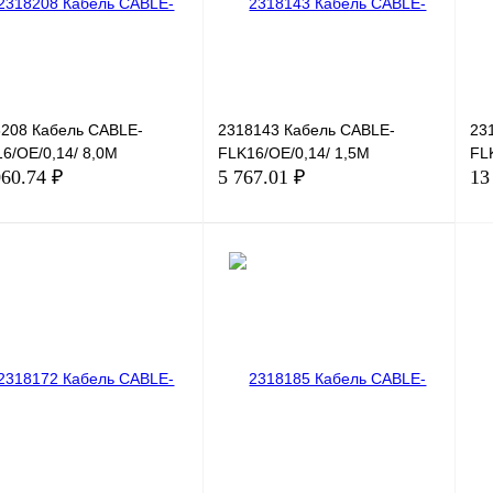
208 Кабель CABLE-
2318143 Кабель CABLE-
23
6/OE/0,14/ 8,0M
FLK16/OE/0,14/ 1,5M
FL
060.74 ₽
5 767.01 ₽
13
В корзину
В корзину
ить в 1 клик
Сравнение
Купить в 1 клик
Сравнение
Ку
збранное
Под заказ
В избранное
Под заказ
В 