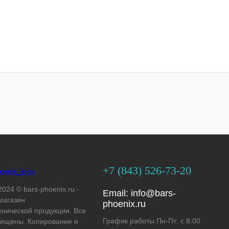
+7 (843) 526-73-20
2024 © bars-phoenix.ru -
Email:
info@bars-
магазин
phoenix.ru
хнической продукции. Все
График работы Пн-Пт: с 8:00
ищены. Копирование и