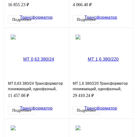
мощность 1000ВА, входное
однофазный, мощность 160ВА,
16 855.23 ₽
4 066.40 ₽
напряжение 380В, выход
входное напряжение 380В,
выход
Подробнее
Подробнее
MT 0,63 380/24 Трансформатор
MT 1,6 380/220 Трансформатор
понижающий, однофазный,
понижающий, однофазный,
мощность 630ВА, входное
мощность 1600ВА, входное
11 457.08 ₽
29 410.24 ₽
напряжение 380В, выходн
напряжение 380В, выход
Подробнее
Подробнее