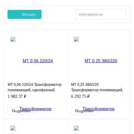
популярности
Фильтр
MT 0,06 220/24 Трансформатор
MT 0,25 380/220
понижающий, однофазный,
Трансформатор понижающий,
мощность 60ВА, входное
однофазный, мощность 250ВА,
1 982.37 ₽
6 292.75 ₽
напряжение 220В, выходно
входное напряжение 380В,
выход
Подробнее
Подробнее