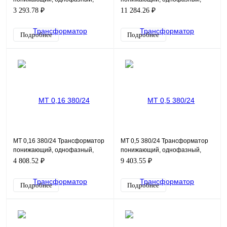
мощность 100ВА, входное
мощность 500ВА, входное
3 293.78 ₽
11 284.26 ₽
напряжение 220В, выходно
напряжение 220В, выходно
Подробнее
Подробнее
MT 0,16 380/24 Трансформатор
MT 0,5 380/24 Трансформатор
понижающий, однофазный,
понижающий, однофазный,
мощность 160ВА, входное
мощность 500ВА, входное
4 808.52 ₽
9 403.55 ₽
напряжение 380В, выходн
напряжение 380В, выходно
Подробнее
Подробнее