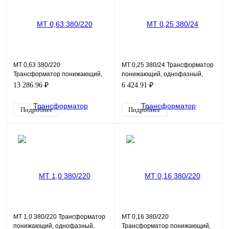
MT 0,63 380/220
MT 0,25 380/24 Трансформатор
Трансформатор понижающий,
понижающий, однофазный,
однофазный, мощность 630ВА,
мощность 250ВА, входное
13 286.96 ₽
6 424.91 ₽
входное напряжение 380В,
напряжение 380В, выходн
выход
Подробнее
Подробнее
MT 1,0 380/220 Трансформатор
MT 0,16 380/220
понижающий, однофазный,
Трансформатор понижающий,