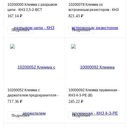
10200000 Клемма с разрывом
10200078 Клемма со
цепи - КНЗ 2,5-2-ВСТ
встроенным резистором - КНЗ
2,5-2У-Р/Н 2К
167.14 ₽
821.43 ₽
Подробнее
Подробнее
10200052 Клемма с
10000092 Клемма пружинная -
держателем предохранителя -
КНЗ 4-3-РЕ (В)
КНЗ 4-2-250 (5х20) (В)
717.36 ₽
245.22 ₽
Подробнее
Подробнее