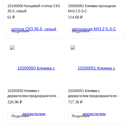
15100000 Концевой стопор СКЗ
10000081 Клемма проходная
35-5, серый
КНЗ 2,5-3-С
61 ₽
114.68 ₽
Подробнее
Подробнее
10200050 Клемма с
10200051 Клемма с
держателем предохранителя -
держателем предохранителя -
КНЗ 4-2 (5х20) (В)
КНЗ 4-2-24 (5х20) (В)
326.96 ₽
717.36 ₽
Подробнее
Подробнее