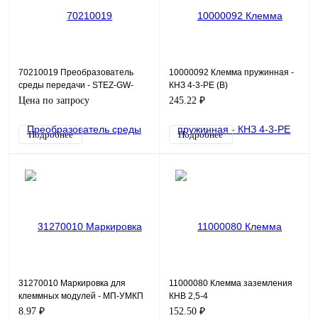
70210019 Преобразователь
10000092 Клемма пружинная -
среды передачи - STEZ-GW-
КНЗ 4-3-РЕ (В)
SFX-485/232
Цена по запросу
245.22 ₽
Подробнее
Подробнее
31270010 Маркировка для
11000080 Клемма заземления
клеммных модулей - МП-УМКП
КНВ 2,5-4
5
8.97 ₽
152.50 ₽