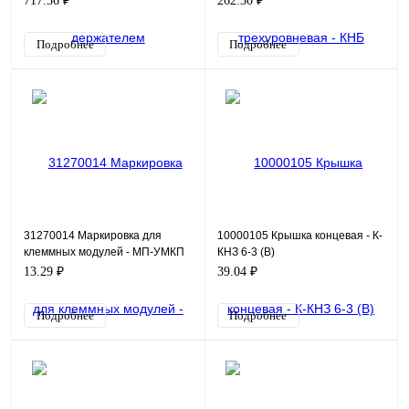
717.36 ₽
262.30 ₽
Подробнее
Подробнее
31270014 Маркировка для
10000105 Крышка концевая - К-
клеммных модулей - МП-УМКП
КНЗ 6-3 (В)
12
13.29 ₽
39.04 ₽
Подробнее
Подробнее