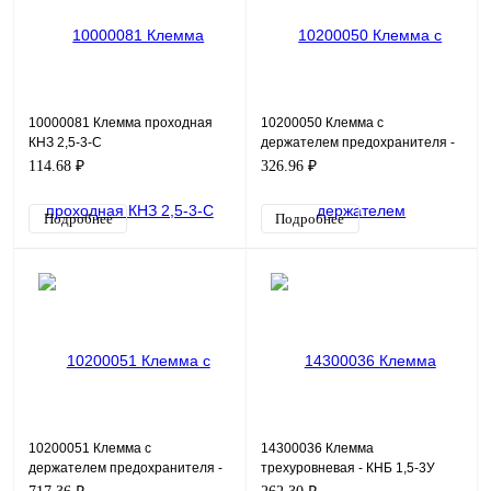
10000081 Клемма проходная
10200050 Клемма с
КНЗ 2,5-3-С
держателем предохранителя -
КНЗ 4-2 (5х20) (В)
114.68 ₽
326.96 ₽
Подробнее
Подробнее
10200051 Клемма с
14300036 Клемма
держателем предохранителя -
трехуровневая - КНБ 1,5-3У
КНЗ 4-2-24 (5х20) (В)