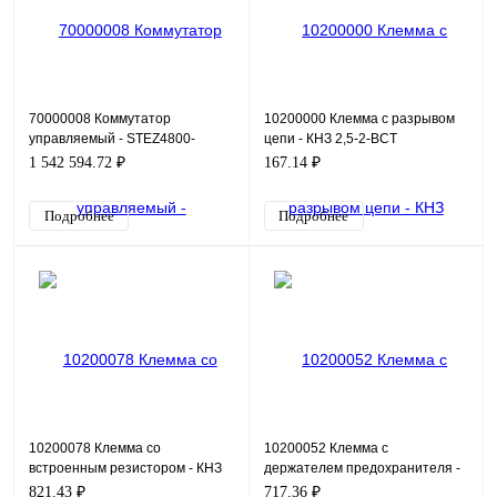
70000008 Коммутатор
10200000 Клемма с разрывом
управляемый - STEZ4800-
цепи - КНЗ 2,5-2-ВСТ
24GSFP-4G-L2
1 542 594.72 ₽
167.14 ₽
Подробнее
Подробнее
10200078 Клемма со
10200052 Клемма с
встроенным резистором - КНЗ
держателем предохранителя -
2,5-2У-Р/Н 2К
КНЗ 4-2-250 (5х20) (В)
821.43 ₽
717.36 ₽