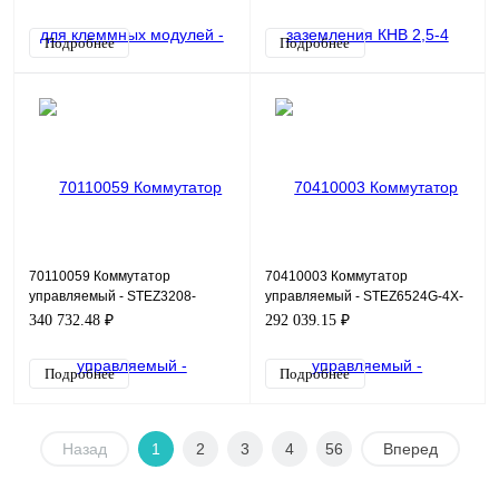
Подробнее
Подробнее
70110059 Коммутатор
70410003 Коммутатор
управляемый - STEZ3208-
управляемый - STEZ6524G-4X-
4GSFP-HV
POE
340 732.48 ₽
292 039.15 ₽
Подробнее
Подробнее
Назад
1
2
3
4
56
Вперед