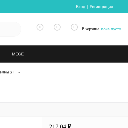
Вход
Регистрация
0
0
0
пока пусто
В корзине
MEGE
•
леммы ST
217.04 ₽