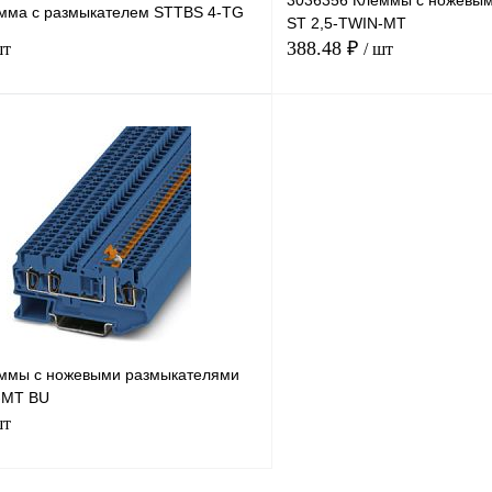
3036356 Клеммы с ножевы
мма с размыкателем STTBS 4-TG
ST 2,5-TWIN-MT
388.48 ₽
шт
/ шт
В корзину
лик
Сравнение
Купить в 1 клик
Под заказ
В избранное
н
ммы с ножевыми размыкателями
-MT BU
шт