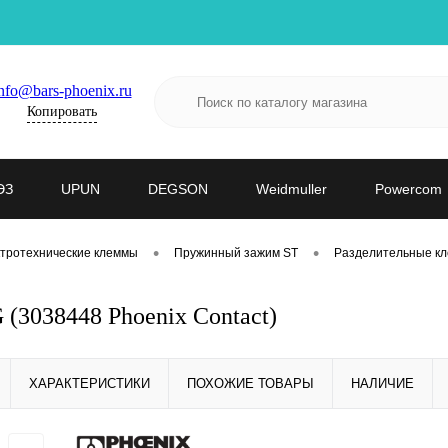
nfo@bars-phoenix.ru
Копировать
ЭЗ
UPUN
DEGSON
Weidmuller
Powercom
•
•
тротехнические клеммы
Пружинный зажим ST
Разделительные к
(3038448 Phoenix Contact)
ХАРАКТЕРИСТИКИ
ПОХОЖИЕ ТОВАРЫ
НАЛИЧИЕ