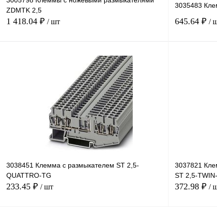
3005798 Клеммы с ножевыми размыкателями
3035483 Кле
ZDMTK 2,5
1 418.04 ₽
645.64 ₽
/ шт
/ 
В корзину
Купить в 1 клик
Сравнение
Купить в 1 к
В избранное
В
В избранное
наличии
3038451 Клемма с размыкателем ST 2,5-
3037821 Кле
QUATTRO-TG
ST 2,5-TWIN
233.45 ₽
372.98 ₽
/ шт
/ 