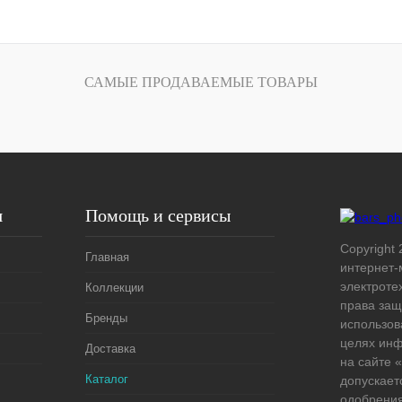
В корзину
лик
Сравнение
САМЫЕ ПРОДАВАЕМЫЕ ТОВАРЫ
Под заказ
я
Помощь и сервисы
Copyright 
Главная
интернет-
электроте
Коллекции
права защ
Бренды
использов
целях ин
Доставка
на сайте
Каталог
допускает
одобрения