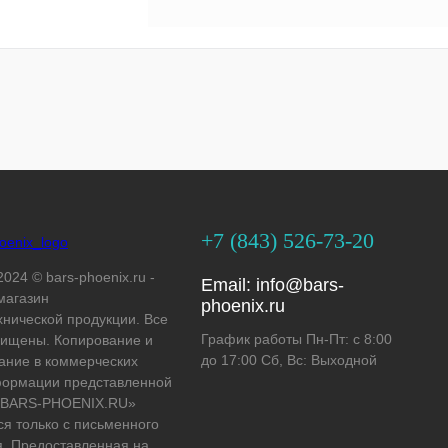
+7 (843) 526-73-20
2024 © bars-phoenix.ru -
Email:
info@bars-
магазин
phoenix.ru
хнической продукции. Все
График работы Пн-Пт: с 8:00
ищены. Копирование и
до 17:00 Сб, Вс: Выходной
ание в коммерческих
формации представленной
 «BARS-PHOENIX.RU»
ся только с письменного
. Предоставленная на