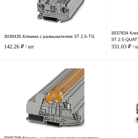
3037834 Кле
3038435 Клемма с размыкателем ST 2,5-TG
ST 2,5-QUA
142.26 ₽
331.03 ₽
/ шт
/ 
В корзину
Купить в 1 клик
Сравнение
Купить в 1 к
В избранное
Под заказ
В избранное