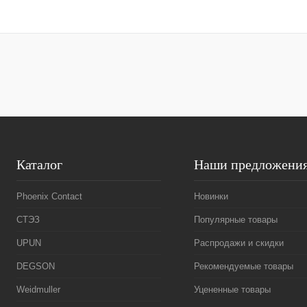
В корзину
Купить в 1 клик
Сравнение
Купить в 1 к
В избранное
Под заказ
В избранное
Каталог
Наши предложени
Phoenix Contact
Новинки
СТЭЗ
Популярные товары
UPUN
Распродажи и скидки
DEGSON
Рекомендуемые товары
Weidmuller
Уцененные товары