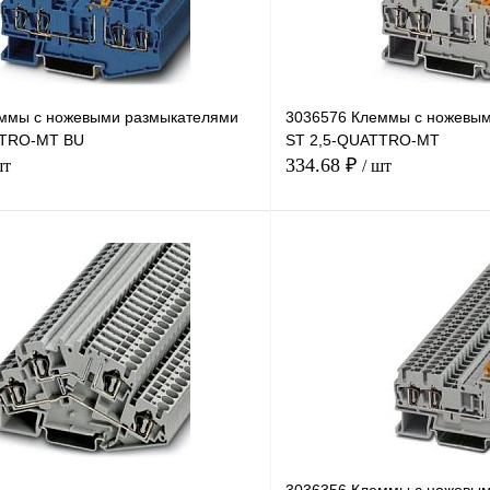
ммы с ножевыми размыкателями
3036576 Клеммы с ножевы
TTRO-MT BU
ST 2,5-QUATTRO-MT
334.68 ₽
шт
/ шт
В корзину
лик
Сравнение
Купить в 1 клик
Под заказ
В избранное