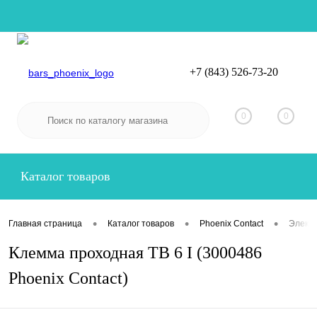
+7 (843) 526-73-20
Вход
Регистрация
0
0
Каталог товаров
•
•
•
Главная страница
Каталог товаров
Phoenix Contact
Электр
Клемма проходная TB 6 I (3000486
Phoenix Contact)