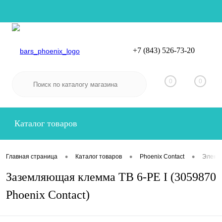
+7 (843) 526-73-20
Вход
Регистрация
0
0
Каталог товаров
•
•
•
Главная страница
Каталог товаров
Phoenix Contact
Электр
Заземляющая клемма TB 6-PE I (3059870
Phoenix Contact)