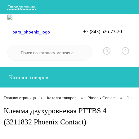
Определение
+7 (843) 526-73-20
Вход
Регистрация
0
0
Каталог товаров
•
•
•
Главная страница
Каталог товаров
Phoenix Contact
Электр
Клемма двухуровневая PTTBS 4
(3211832 Phoenix Contact)