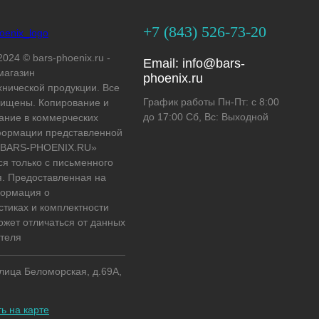
+7 (843) 526-73-20
2024 © bars-phoenix.ru -
Email:
info@bars-
магазин
phoenix.ru
хнической продукции. Все
График работы Пн-Пт: с 8:00
ищены. Копирование и
до 17:00 Сб, Вс: Выходной
ание в коммерческих
формации представленной
 «BARS-PHOENIX.RU»
ся только с письменного
. Предоставленная на
формация о
стиках и комплектности
ожет отличаться от данных
теля
улица Беломорская, д.69А,
ь на карте