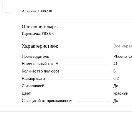
Артикул:
1008238
Описание товара:
Перемычка FBS 6-6
Характеристики:
Все хара
Производитель
Phoenix C
Номинальный ток, А
41
Количество полюсов
6
Размер шага
6,2
С изоляцией
Да
Цвет
красный
С защитой от прикосновения
Да