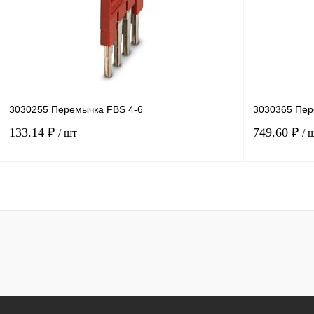
В избранное
В
В избранное
наличии
3030255 Перемычка FBS 4-6
3030365 Пер
133.14 ₽
749.60 ₽
/ шт
/ 
В корзину
Купить в 1 клик
Сравнение
Купить в 1 к
В избранное
В
В избранное
наличии