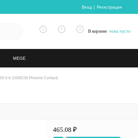
Вход
Регистрация
0
0
0
пока пусто
В корзине
MEGE
S 6-6 (1008238 Phoenix Contact)
465.08 ₽