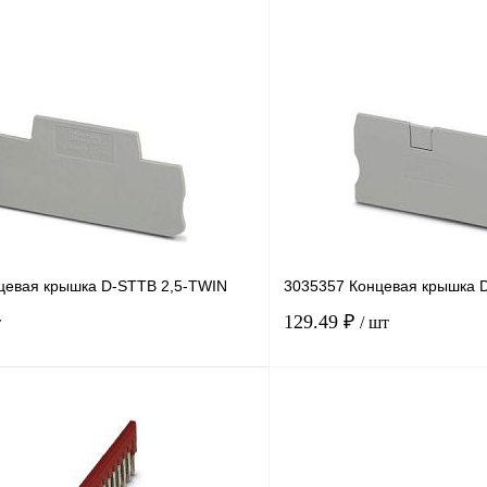
В корзину
лик
Сравнение
Купить в 1 клик
В
В избранное
наличии
н
цевая крышка D-STTB 2,5-TWIN
3035357 Концевая крышка 
129.49 ₽
т
/ шт
В корзину
лик
Сравнение
Купить в 1 клик