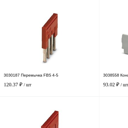
В корзину
Купить в 1 клик
Сравнение
Купить в 1 к
В избранное
В
В избранное
наличии
3030187 Перемычка FBS 4-5
3038558 Кон
120.37 ₽
93.02 ₽
/ шт
/ ш
В корзину
Купить в 1 клик
Сравнение
Купить в 1 к