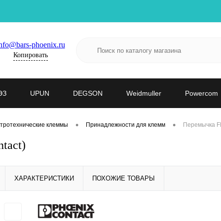
nfo@bars-phoenix.ru
Копировать
ЭЗ
UPUN
DEGSON
Weidmuller
Powercom
•
•
тротехнические клеммы
Принадлежности для клемм
Перемычка FB
tact)
ХАРАКТЕРИСТИКИ
ПОХОЖИЕ ТОВАРЫ