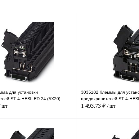
мма для установки
3035182 Клеммы для устан
елей ST 4-HESILED 24 (5X20)
предохранителей ST 4-HESI
1 493.73 ₽
/ шт
/ шт
В корзину