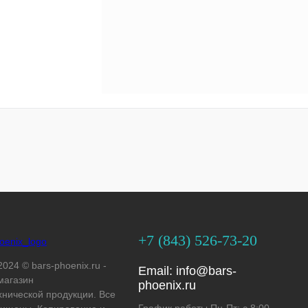
+7 (843) 526-73-20
2024 © bars-phoenix.ru -
Email:
info@bars-
магазин
phoenix.ru
хнической продукции. Все
График работы Пн-Пт: с 8:00