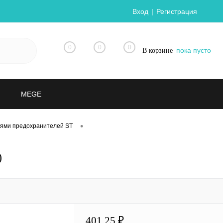
Вход
Регистрация
0
0
0
пока пусто
В корзине
MEGE
•
ями предохранителей ST
)
401.25 ₽