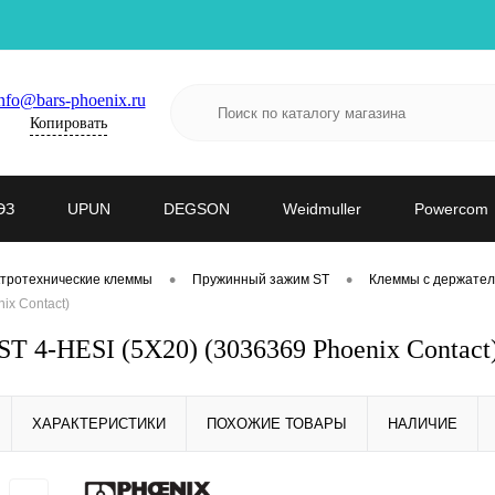
nfo@bars-phoenix.ru
Копировать
ЭЗ
UPUN
DEGSON
Weidmuller
Powercom
•
•
тротехнические клеммы
Пружинный зажим ST
Клеммы с держател
ix Contact)
T 4-HESI (5X20) (3036369 Phoenix Contact
ХАРАКТЕРИСТИКИ
ПОХОЖИЕ ТОВАРЫ
НАЛИЧИЕ