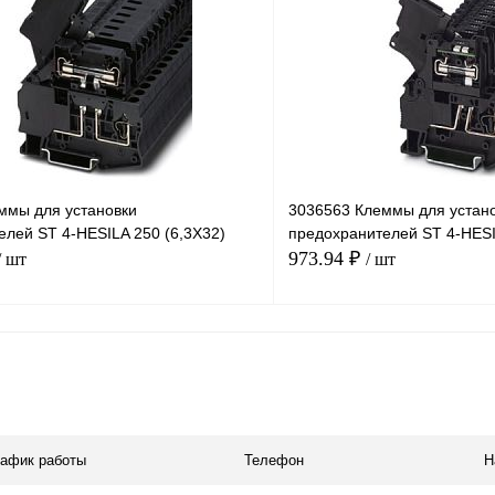
лик
Сравнение
Купить в 1 клик
В
В избранное
наличии
ммы для установки
3036563 Клеммы для устан
елей ST 4-HESILA 250 (6,3X32)
предохранителей ST 4-HESI
973.94 ₽
/ шт
/ шт
В корзину
лик
Сравнение
Купить в 1 клик
Под заказ
В избранное
рафик работы
Телефон
Н
н