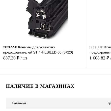
Купить в 1 клик
Сравнение
Купить в 1 к
В избранное
Под заказ
В избранное
3036550 Клеммы для установки
3038778 Кле
предохранителей ST 4-HESILED 60 (5X20)
предохранит
887.30 ₽
1 668.82 ₽
/ шт
В корзину
НАЛИЧИЕ В МАГАЗИНАХ
Купить в 1 клик
Сравнение
Купить в 1 к
В избранное
Под заказ
В избранное
Название
Г