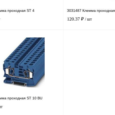
мма проходная ST 4
3031487 Клемма проходная
120.37 ₽
т
/ шт
В корзину
лик
Сравнение
Купить в 1 клик
В
В избранное
наличии
н
мма проходная ST 10 BU
шт