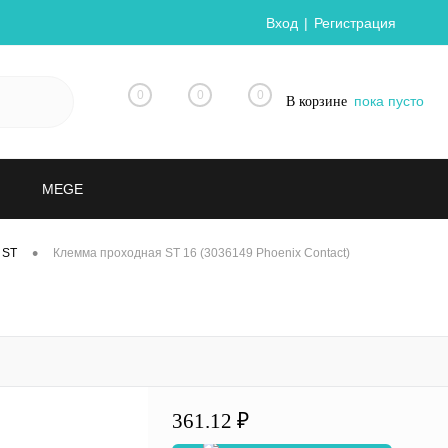
Вход
Регистрация
0
0
0
пока пусто
В корзине
MEGE
•
 ST
Клемма проходная ST 16 (3036149 Phoenix Contact)
361.12 ₽