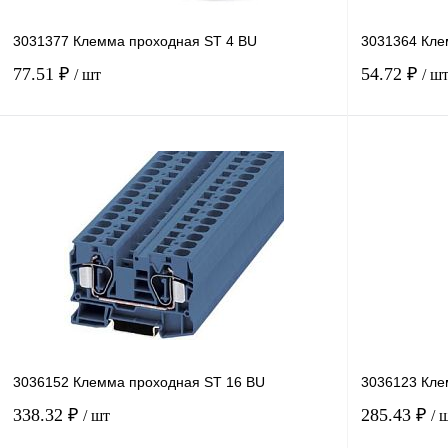
3031377 Клемма проходная ST 4 BU
3031364 Кле
77.51 ₽
54.72 ₽
/ шт
/ ш
В корзину
Купить в 1 клик
Сравнение
Купить в 1 к
В избранное
В
В избранное
наличии
3036152 Клемма проходная ST 16 BU
3036123 Кле
338.32 ₽
285.43 ₽
/ шт
/ 