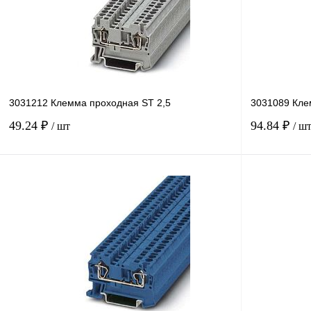
3031212 Клемма проходная ST 2,5
3031089 Кле
49.24 ₽
94.84 ₽
/ шт
/ ш
В корзину
Купить в 1 клик
Сравнение
Купить в 1 к
В избранное
В
В избранное
наличии