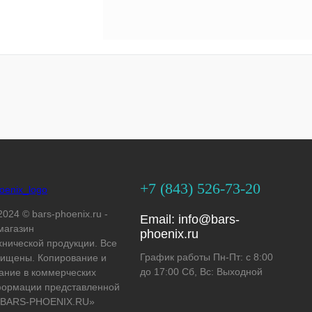
+7 (843) 526-73-20
2024 © bars-phoenix.ru -
Email:
info@bars-
магазин
phoenix.ru
хнической продукции. Все
График работы Пн-Пт: с 8:00
ищены. Копирование и
до 17:00 Сб, Вс: Выходной
ание в коммерческих
формации представленной
 «BARS-PHOENIX.RU»