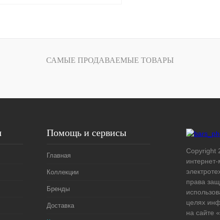
В корзину
лик
Сравнение
САМЫЕ ПРОДАВАЕМЫЕ ТОВАРЫ
В
наличии
я
Помощь и сервисы
Copyright 
Главная
интернет-
электроте
Коллекции
права защ
Бренды
использов
целях ин
Доставка
на сайте