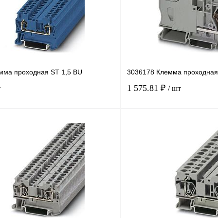
мма проходная ST 1,5 BU
3036178 Клемма проходная
1 575.81 ₽
т
/ шт
В корзину
лик
Сравнение
Купить в 1 клик
Под заказ
В избранное