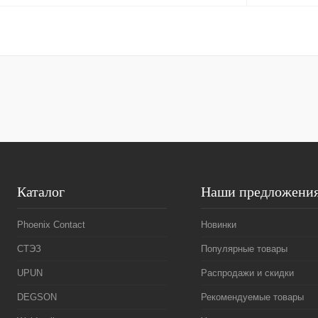
В корзину
Купить в 1 клик
Сравнение
Купить в 1 к
В избранное
Под заказ
В избранное
Каталог
Наши предложени
Phoenix Contact
Новинки
СТЭЗ
Популярные товары
UPUN
Распродажи и скидки
DEGSON
Рекомендуемые товары