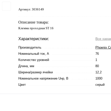
Артикул:
3036149
Описание товара:
Клемма проходная ST 16
Характеристики:
Все хара
Производитель
Phoenix C
Номинальный ток, А
76
Количество уровней
1
Длина, мм
80
Ширина/размер ячейки
12,2
Номинальное напряжение Uнр, В
1000
Цвет
серый