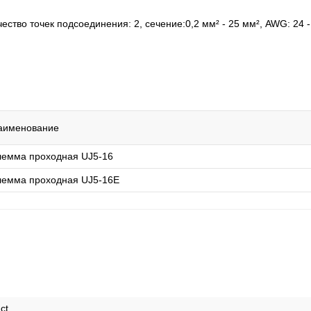
тво точек подсоединения: 2, cечение:0,2 мм² - 25 мм², AWG: 24 - 
аименование
лемма проходная UJ5-16
лемма проходная UJ5-16E
ct