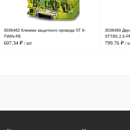
3036482 Клемма защитного провода ST 6-
3038480 Дву
TWIN-PE
STTBS 2,5-P
607.34 ₽
799.76 ₽
/ шт
/ 
В корзину
Купить в 1 клик
Сравнение
Купить в 1 к
В избранное
Под заказ
В избранное