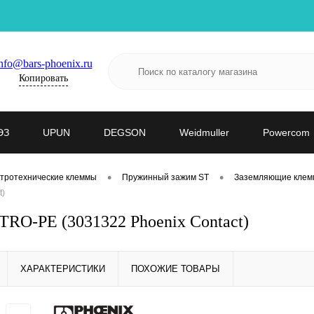
nfo@bars-phoenix.ru
Копировать
ЭЗ
UPUN
DEGSON
Weidmuller
Powercom
•
•
тротехнические клеммы
Пружинный зажим ST
Заземляющие клем
t)
RO-PE (3031322 Phoenix Contact)
ХАРАКТЕРИСТИКИ
ПОХОЖИЕ ТОВАРЫ