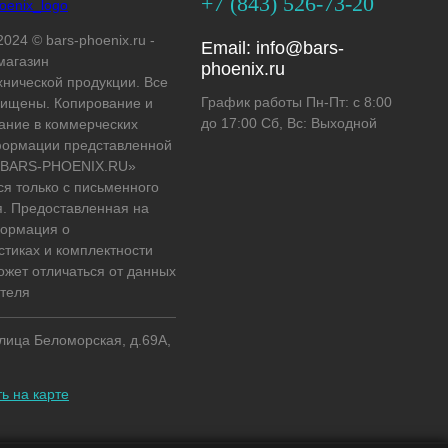
+7 (843) 526-73-20
2024 © bars-phoenix.ru -
Email:
info@bars-
магазин
phoenix.ru
хнической продукции. Все
График работы Пн-Пт: с 8:00
ищены. Копирование и
до 17:00 Сб, Вс: Выходной
ание в коммерческих
формации представленной
 «BARS-PHOENIX.RU»
ся только с письменного
. Предоставленная на
формация о
стиках и комплектности
ожет отличаться от данных
теля
улица Беломорская, д.69А,
ь на карте