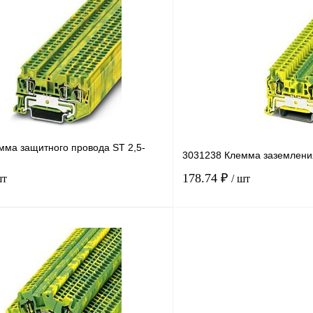
лик
Сравнение
Купить в 1 клик
В
В избранное
наличии
мма защитного провода ST 2,5-
3031238 Клемма заземлени
178.74 ₽
шт
/ шт
В корзину
лик
Сравнение
Купить в 1 клик
Под заказ
В избранное
н