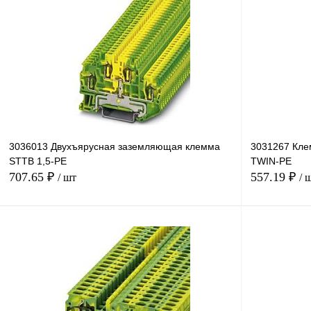
Купить в 1 клик
Сравнение
Купить в 1 к
В избранное
Под заказ
В избранное
3036013 Двухъярусная заземляющая клемма
3031267 Кле
STTB 1,5-PE
TWIN-PE
707.65 ₽
557.19 ₽
/ шт
/ 
В корзину
Купить в 1 клик
Сравнение
Купить в 1 к
В избранное
Под заказ
В избранное