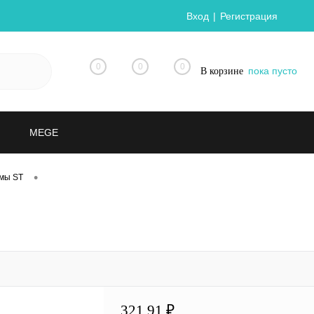
Вход
Регистрация
0
0
0
пока пусто
В корзине
MEGE
•
мы ST
321.91 ₽