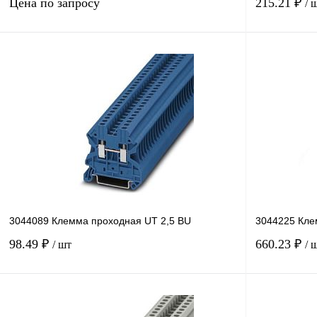
Цена по запросу
215.21 ₽
/ 
Запросить цену
Купить в 1 к
Купить в 1 клик
Сравнение
В избранное
В избранное
Под заказ
3044089 Клемма проходная UT 2,5 BU
3044225 Кле
98.49 ₽
660.23 ₽
/ шт
/ 
В корзину