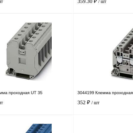
359.30 ₽
шт
/ шт
В корзину
лик
Сравнение
Купить в 1 клик
В
В избранное
наличии
н
мма проходная UT 35
3044199 Клемма проходная
352 ₽
шт
/ шт
В корзину