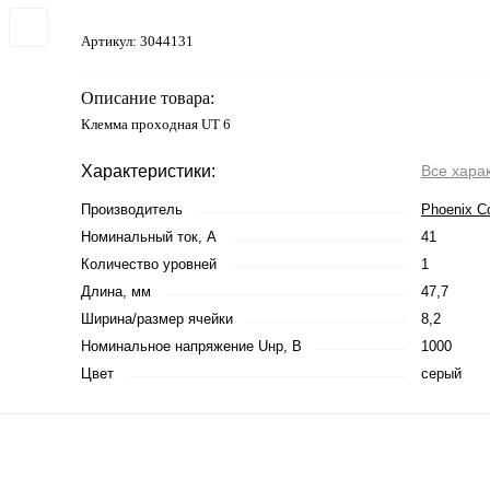
Артикул:
3044131
Описание товара:
Клемма проходная UT 6
Характеристики:
Все хара
Производитель
Phoenix C
Номинальный ток, А
41
Количество уровней
1
Длина, мм
47,7
Ширина/размер ячейки
8,2
Номинальное напряжение Uнр, В
1000
Цвет
серый