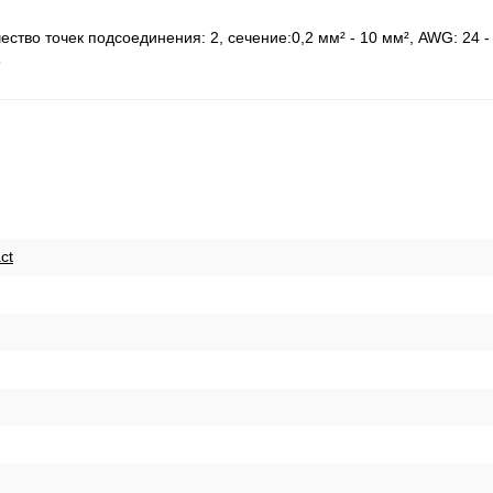
во точек подсоединения: 2, cечение:0,2 мм² - 10 мм², AWG: 24 - 
5
ct