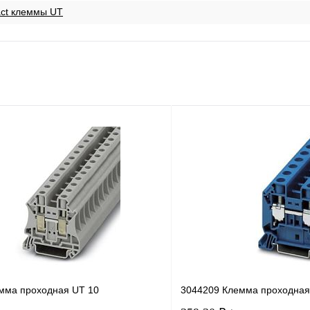
act клеммы UT
мма проходная UT 10
3044209 Клемма проходная