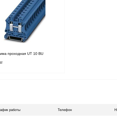
лик
Сравнение
Купить в 1 клик
В
В избранное
наличии
мма проходная UT 10 BU
шт
В корзину
лик
Сравнение
В
рафик работы
Телефон
Н
наличии