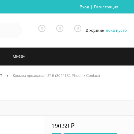
Вход
Регистрация
0
0
0
пока пусто
В корзине
MEGE
•
UT
Клемма проходная UT 6 (3044131 Phoenix Contact)
190.59 ₽