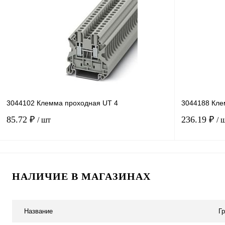
Купить в 1 клик
Сравнение
Купить в 1 к
В избранное
Под заказ
В избранное
3044102 Клемма проходная UT 4
3044188 Кле
85.72 ₽
236.19 ₽
/ шт
/ 
В корзину
НАЛИЧИЕ В МАГАЗИНАХ
Купить в 1 клик
Сравнение
Купить в 1 к
В избранное
В
В избранное
Название
Г
наличии