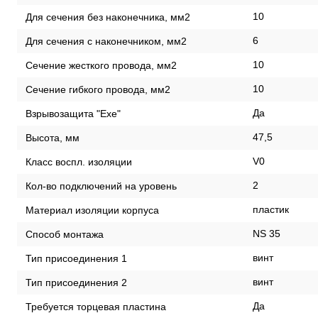
10
Для сечения без наконечника, мм2
6
Для сечения с наконечником, мм2
10
Сечение жесткого провода, мм2
10
Сечение гибкого провода, мм2
Да
Взрывозащита "Exe"
47,5
Высота, мм
V0
Класс воспл. изоляции
2
Кол-во подключений на уровень
пластик
Материал изоляции корпуса
NS 35
Способ монтажа
винт
Тип присоединения 1
винт
Тип присоединения 2
Да
Требуется торцевая пластина