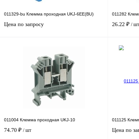
011329-bu Клемма проходная UKJ-6EE(BU)
011282 Клем
Цена по запросу
26.22 ₽
/ ш
Запросить цену
Купить в 1 к
Купить в 1 клик
Сравнение
В избранное
В избранное
Под заказ
011004 Клемма проходная UKJ-10
011125 Клем
74.70 ₽
Цена по за
/ шт