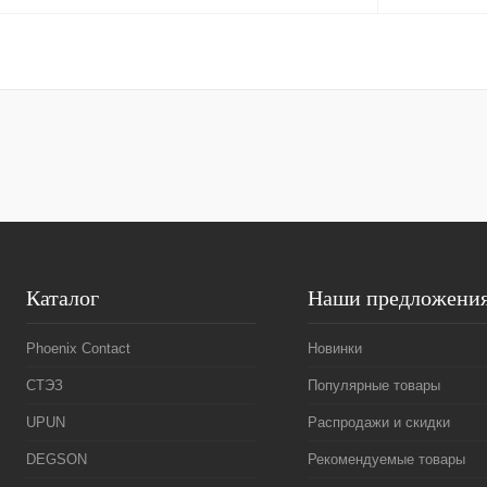
В корзину
Купить в 1 клик
Сравнение
Купить в 1 к
В избранное
Под заказ
В избранное
Каталог
Наши предложени
Phoenix Contact
Новинки
СТЭЗ
Популярные товары
UPUN
Распродажи и скидки
DEGSON
Рекомендуемые товары