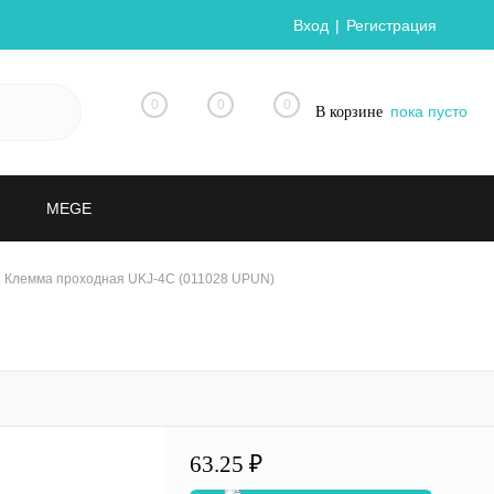
Вход
Регистрация
0
0
0
пока пусто
В корзине
MEGE
Клемма проходная UKJ-4C (011028 UPUN)
63.25 ₽