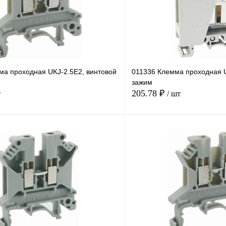
ма проходная UKJ-2.5E2, винтовой
011336 Клемма проходная 
зажим
205.78 ₽
т
/ шт
В корзину
лик
Сравнение
Купить в 1 клик
Под заказ
В избранное