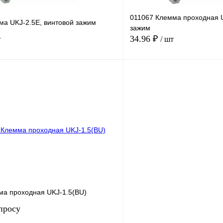
011067 Клемма проходная U
ма UKJ-2.5E, винтовой зажим
зажим
34.96 ₽
т
/ шт
В корзину
лик
Сравнение
Купить в 1 клик
В
В избранное
наличии
ма проходная UKJ-1.5(BU)
просу