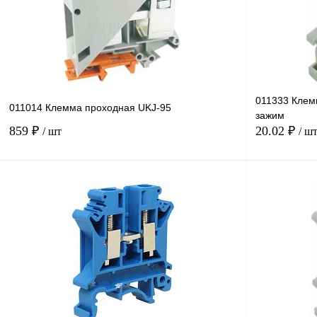
011333 Клем
011014 Клемма проходная UKJ-95
зажим
859 ₽
20.02 ₽
/ шт
/ ш
В корзину
Купить в 1 клик
Сравнение
Купить в 1 к
В избранное
В
В избранное
наличии