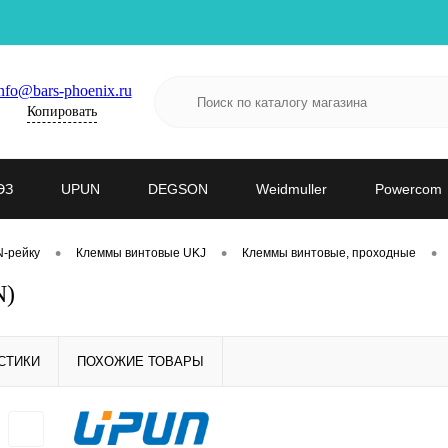
nfo@bars-phoenix.ru
Копировать
ЭЗ
UPUN
DEGSON
Weidmuller
Powercom
•
•
•
N-рейку
Клеммы винтовые UKJ
Клеммы винтовые, проходные
N)
СТИКИ
ПОХОЖИЕ ТОВАРЫ