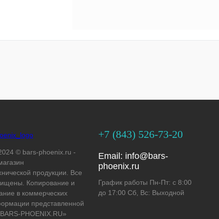
+7 (843) 526-73-20
2024 © bars-phoenix.ru -
Email:
info@bars-
магазин
phoenix.ru
хнической продукции. Все
График работы Пн-Пт: с 8:00
ищены. Копирование и
до 17:00 Сб, Вс: Выходной
ание в коммерческих
формации представленной
 «BARS-PHOENIX.RU»