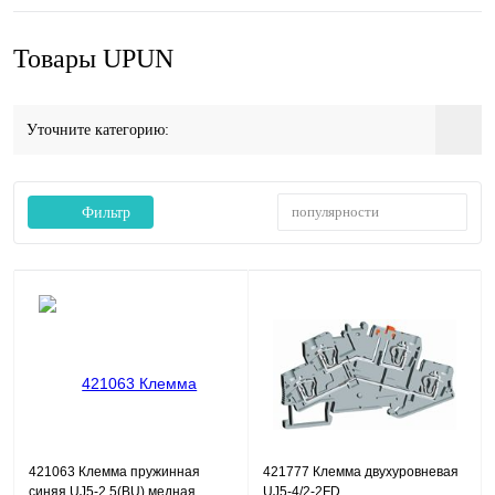
Товары UPUN
Уточните категорию:
популярности
Фильтр
421063 Клемма пружинная
421777 Клемма двухуровневая
синяя UJ5-2.5(BU) медная
UJ5-4/2-2FD