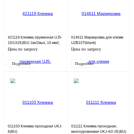
421119 Клемма пружинная UJ5-
014611 Маркировка для клемм
10/1X2E(BU) 1вх/2вых, 10 мм2,
UZB10T(blank)
синяя
Цена по запросу
Цена по запросу
Подробнее
Подробнее
011103 Клемма проходная UKJ-
011111 Клемма проходная,
6(BU)
многоуровневая UKJ-4/2-2E(BU)