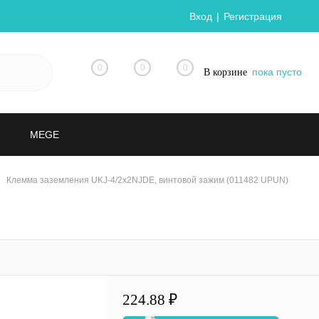
Вход
Регистрация
0
0
0
пока пусто
В корзине
MEGE
Клемма заземления UKJ-4/2x2NJDE, винтовой зажим (011482 UPUN)
224.88 ₽