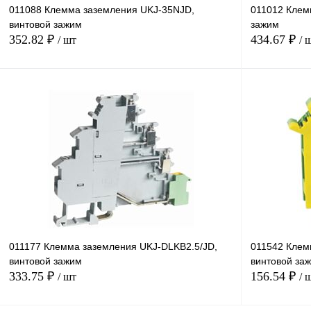
011088 Клемма заземления UKJ-35NJD,
011012 Клем
винтовой зажим
зажим
352.82 ₽
434.67 ₽
/ шт
/ 
В корзину
Купить в 1 клик
Сравнение
Купить в 1 к
В избранное
Под заказ
В избранное
011177 Клемма заземления UKJ-DLKB2.5/JD,
011542 Клем
винтовой зажим
винтовой за
333.75 ₽
156.54 ₽
/ шт
/ 