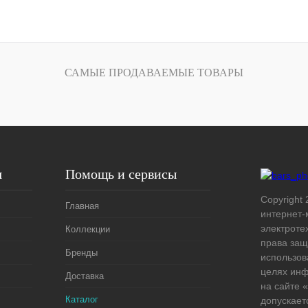
В корзину
лик
Сравнение
САМЫЕ ПРОДАВАЕМЫЕ ТОВАРЫ
Под заказ
я
Помощь и сервисы
Copyright 
Главная
интернет-
электроте
Коллекции
права защ
Бренды
использов
целях ин
Доставка
на сайте
Каталог
допускает