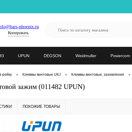
nfo@bars-phoenix.ru
Копировать
ЭЗ
UPUN
DEGSON
Weidmuller
Powercom
•
•
•
N-рейку
Клеммы винтовые UKJ
Клеммы винтовые, заземления
товой зажим (011482 UPUN)
СТИКИ
ПОХОЖИЕ ТОВАРЫ