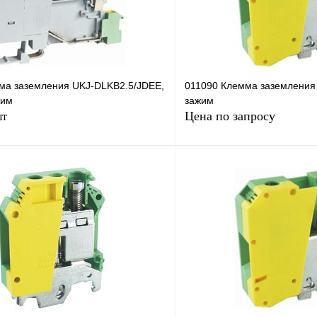
ма заземления UKJ-DLKB2.5/JDEE,
011090 Клемма заземления 
жим
зажим
Цена по запросу
шт
В корзину
Запросить
лик
Сравнение
Купить в 1 клик
Под заказ
В избранное