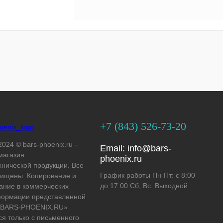
+7 (843) 526-73-20
2024 © bars-phoenix.ru -
Email:
info@bars-
магазин
phoenix.ru
хнической продукции. Все
График работы Пн-Пт: с 8:00
ищены. Копирование и
до 17:00 Сб, Вс: Выходной
ание в коммерческих
формации представленной
 «BARS-PHOENIX.RU»
ся только с письменного