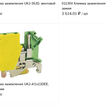
ма заземления UKJ-35JD, винтовой
011304 Клемма заземления 
зажим
3 614.01 ₽
шт
/ шт
В корзину
лик
Сравнение
Купить в 1 клик
Под заказ
В избранное
н
ма заземления UKJ-4/1x2JDEE,
жим
шт