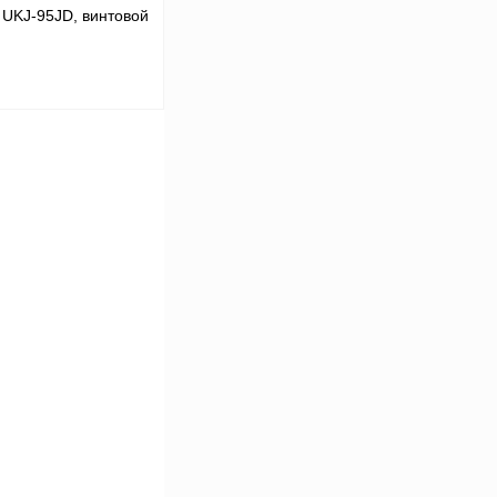
UKJ-95JD, винтовой
В корзину
Сравнение
В
аличии