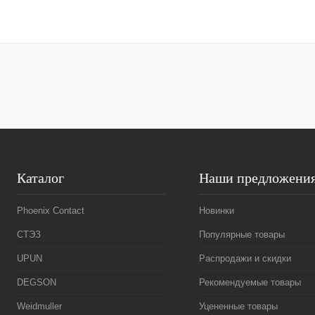
В корзину
Купить в 1 клик
Сравнение
Купить в 1 к
В избранное
Под заказ
В избранное
Каталог
Наши предложени
Phoenix Contact
Новинки
СТЭЗ
Популярные товары
UPUN
Распродажи и скидки
DEGSON
Рекомендуемые товары
Weidmuller
Уцененные товары