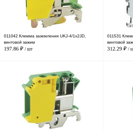
011042 Клемма заземления UKJ-4/1x2JD,
011531 Клем
винтовой зажим
винтовой за
197.86 ₽
312.29 ₽
/ шт
/ 
В корзину
Купить в 1 клик
Сравнение
Купить в 1 к
В избранное
Под заказ
В избранное