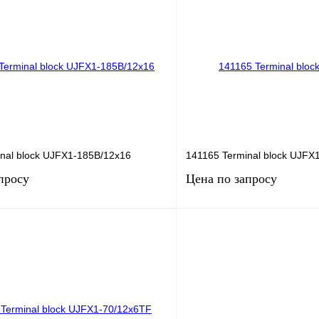
Запросить цену
Запросить
лик
Сравнение
Купить в 1 клик
Под заказ
В избранное
nal block UJFX1-185B/12x16
141165 Terminal block UJF
просу
Цена по запросу
Запросить цену
Запросить
лик
Сравнение
Купить в 1 клик
Под заказ
В избранное