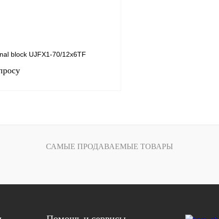
nal block UJFX1-70/12x6TF
просу
Запросить цену
САМЫЕ ПРОДАВАЕМЫЕ ТОВАРЫ
лик
Сравнение
Под заказ
я
Помощь и сервисы