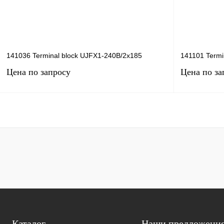
141036 Terminal block UJFX1-240B/2x185
141101 Termi
Цена по запросу
Цена по за
Запросить цену
Купить в 1 клик
Сравнение
Купить в 1 к
В избранное
Под заказ
В избранное
Каталог
Наши предложени