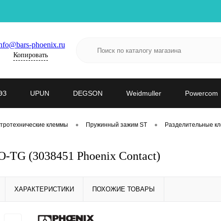
nfo@bars-phoenix.ru
Копировать
ЭЗ
UPUN
DEGSON
Weidmuller
Powercom
•
•
тротехнические клеммы
Пружинный зажим ST
Разделительные к
-TG (3038451 Phoenix Contact)
ХАРАКТЕРИСТИКИ
ПОХОЖИЕ ТОВАРЫ