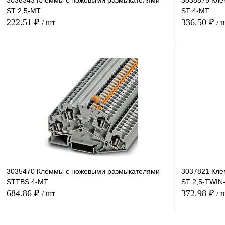
3036343 Клеммы с ножевыми размыкателями
3038875 Кле
ST 2,5-MT
ST 4-MT
222.51 ₽
336.50 ₽
/ шт
/ 
В корзину
Купить в 1 клик
Сравнение
Купить в 1 к
В избранное
Под заказ
В избранное
3035470 Клеммы с ножевыми размыкателями
3037821 Кле
STTBS 4-MT
ST 2,5-TWIN
684.86 ₽
372.98 ₽
/ шт
/ 