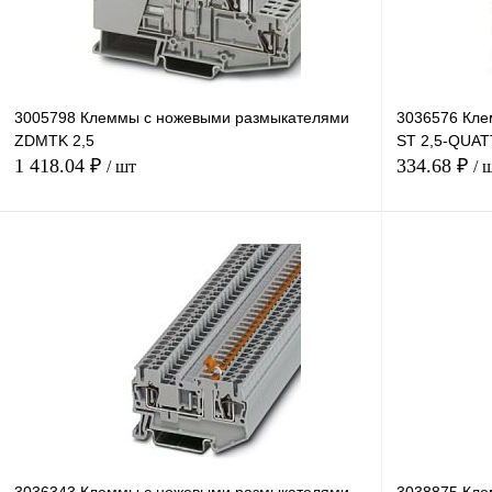
3005798 Клеммы с ножевыми размыкателями
3036576 Кле
ZDMTK 2,5
ST 2,5-QUA
1 418.04 ₽
334.68 ₽
/ шт
/ 
В корзину
Купить в 1 клик
Сравнение
Купить в 1 к
В избранное
В
В избранное
наличии