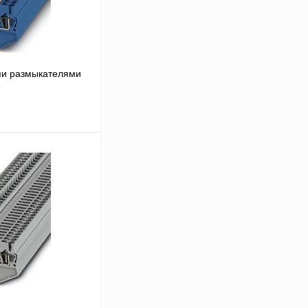
ми размыкателями
В корзину
Сравнение
В
аличии