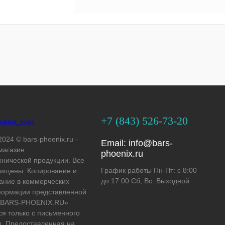
+7 (843) 526-73-20
2024 © bars-phoenix.ru -
Email:
info@bars-
магазин
phoenix.ru
хнической продукции. Все
График работы Пн-Пт: с 8:00
ищены. Копирование и
до 17:00 Сб, Вс: Выходной
ание в коммерческих
формации представленной
 «BARS-PHOENIX.RU»
ся только с письменного
. Предоставленная на