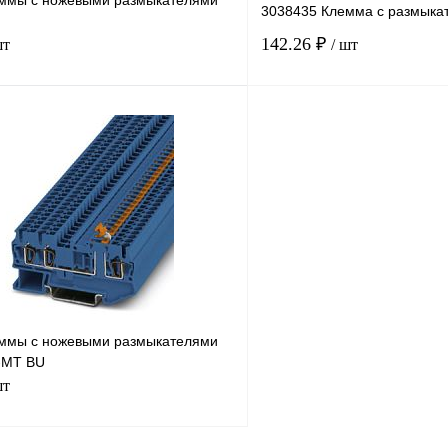
ммы с ножевыми размыкателями
3038435 Клемма с размыка
142.26 ₽
шт
/ шт
В корзину
лик
Сравнение
Купить в 1 клик
В
В избранное
наличии
ммы с ножевыми размыкателями
-MT BU
шт