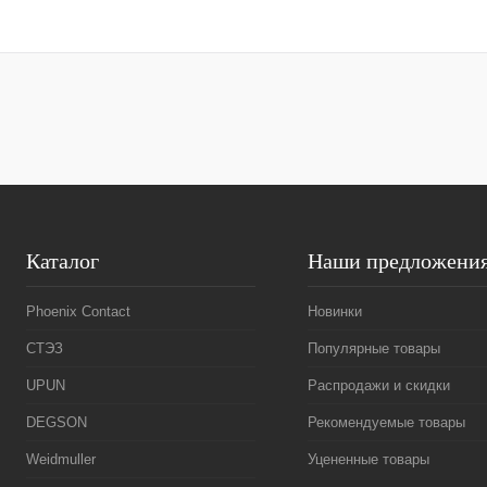
В корзину
Купить в 1 клик
Сравнение
Купить в 1 к
В избранное
В
В избранное
наличии
Каталог
Наши предложени
Phoenix Contact
Новинки
СТЭЗ
Популярные товары
UPUN
Распродажи и скидки
DEGSON
Рекомендуемые товары
Weidmuller
Уцененные товары