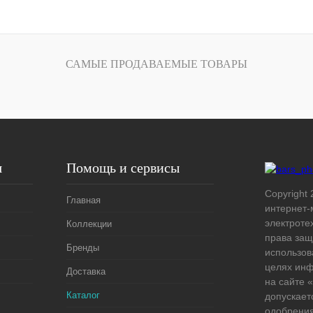
В корзину
лик
Сравнение
САМЫЕ ПРОДАВАЕМЫЕ ТОВАРЫ
Под заказ
я
Помощь и сервисы
Copyright 
Главная
интернет-
электроте
Коллекции
права защ
Бренды
использов
целях ин
Доставка
на сайте
Каталог
допускает
одобрения