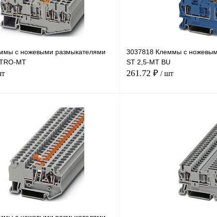
ммы с ножевыми размыкателями
3037818 Клеммы с ножевы
TTRO-MT
ST 2,5-MT BU
261.72 ₽
шт
/ шт
В корзину
лик
Сравнение
Купить в 1 клик
Под заказ
В избранное
н