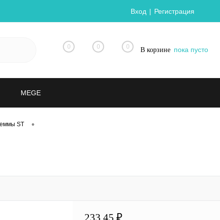
Вход
Регистрация
0
0
0
пока пусто
В корзине
MEGE
•
леммы ST
233.45 ₽