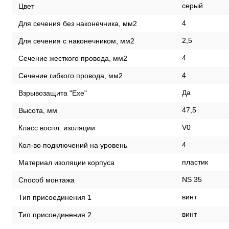
серый
Цвет
4
Для сечения без наконечника, мм2
2,5
Для сечения с наконечником, мм2
4
Сечение жесткого провода, мм2
4
Сечение гибкого провода, мм2
Да
Взрывозащита "Exe"
47,5
Высота, мм
V0
Класс воспл. изоляции
4
Кол-во подключений на уровень
пластик
Материал изоляции корпуса
NS 35
Способ монтажа
винт
Тип присоединения 1
винт
Тип присоединения 2