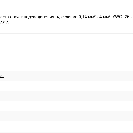
тво точек подсоединения: 4, cечение:0,14 мм² - 4 мм², AWG: 26 - 
35/15
ct