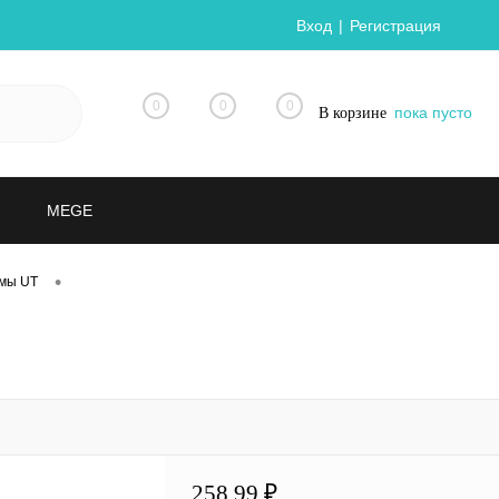
Вход
Регистрация
0
0
0
пока пусто
В корзине
MEGE
•
мы UT
258.99 ₽