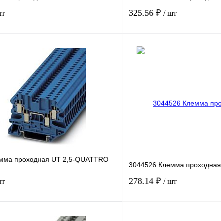
325.56 ₽
шт
/ шт
В корзину
лик
Сравнение
Купить в 1 клик
Под заказ
В избранное
н
мма проходная UT 2,5-QUATTRO
3044526 Клемма проходная
278.14 ₽
шт
/ шт
В корзину