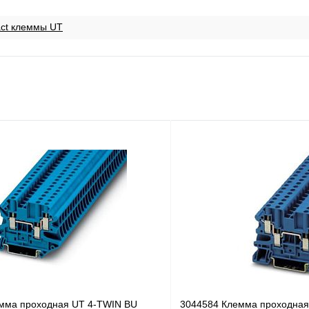
act клеммы UT
мма проходная UT 4-TWIN BU
3044584 Клемма проходна