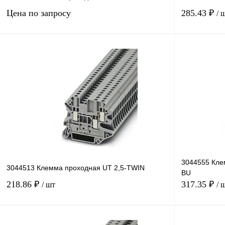
Цена по запросу
285.43 ₽
/ 
Запросить цену
Купить в 1 к
Купить в 1 клик
Сравнение
В избранное
В избранное
Под заказ
3044555 Кле
3044513 Клемма проходная UT 2,5-TWIN
BU
218.86 ₽
317.35 ₽
/ шт
/ 
В корзину