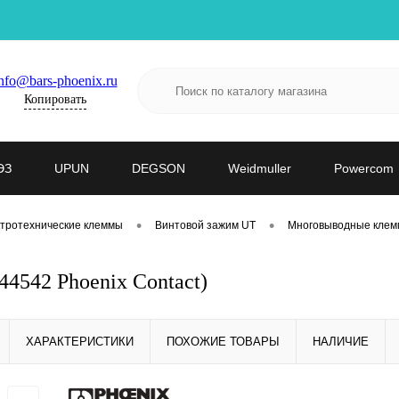
nfo@bars-phoenix.ru
Копировать
ЭЗ
UPUN
DEGSON
Weidmuller
Powercom
•
•
тротехнические клеммы
Винтовой зажим UT
Многовыводные клем
4542 Phoenix Contact)
ХАРАКТЕРИСТИКИ
ПОХОЖИЕ ТОВАРЫ
НАЛИЧИЕ