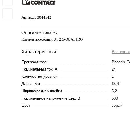
Артикул:
3044542
Описание товара:
Клемма проходная UT 2,5-QUATTRO
Характеристики:
Все хара
Производитель
Phoenix C
Номинальный ток, А
24
Количество уровней
1
Длина, мм
65,4
Ширина/размер ячейки
5,2
Номинальное напряжение Uнр, В
500
Цвет
серый