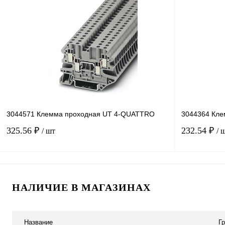
Купить в 1 клик
Сравнение
Купить в 1 к
В избранное
В
В избранное
наличии
3044571 Клемма проходная UT 4-QUATTRO
3044364 Кле
325.56 ₽
232.54 ₽
/ шт
/ 
В корзину
НАЛИЧИЕ В МАГАЗИНАХ
Купить в 1 клик
Сравнение
Купить в 1 к
В избранное
Под заказ
В избранное
Название
Г