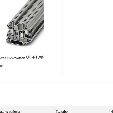
лик
Сравнение
Купить в 1 клик
В
В избранное
наличии
мма проходная UT 4-TWIN
шт
В корзину
лик
Сравнение
Под заказ
рафик работы
Телефон
Н