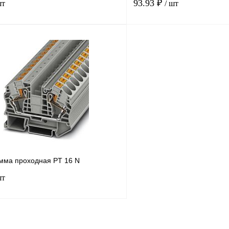
93.93 ₽
шт
/ шт
В корзину
лик
Сравнение
Купить в 1 клик
Под заказ
В избранное
мма проходная PT 16 N
шт
В корзину