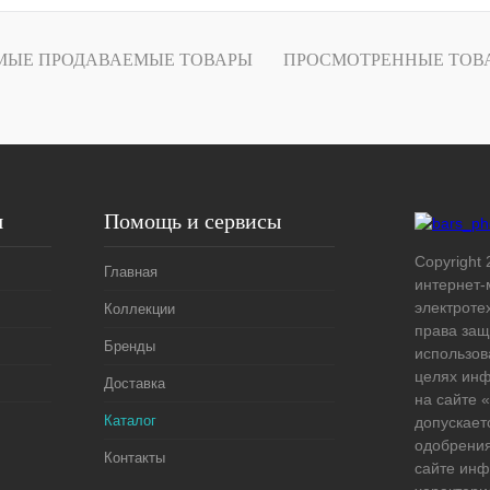
лик
Сравнение
МЫЕ ПРОДАВАЕМЫЕ ТОВАРЫ
ПРОСМОТРЕННЫЕ ТОВ
В
наличии
я
Помощь и сервисы
Copyright 
Главная
интернет-
электроте
Коллекции
права защ
Бренды
использов
целях ин
Доставка
на сайте
Каталог
допускает
одобрения
Контакты
сайте ин