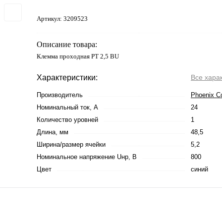
Артикул:
3209523
Описание товара:
Клемма проходная PT 2,5 BU
Характеристики:
Все хара
Производитель
Phoenix C
Номинальный ток, А
24
Количество уровней
1
Длина, мм
48,5
Ширина/размер ячейки
5,2
Номинальное напряжение Uнр, В
800
Цвет
синий