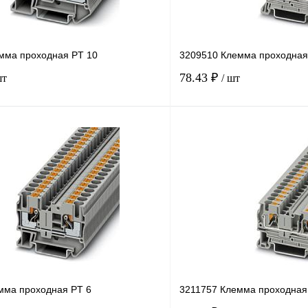
мма проходная PT 10
3209510 Клемма проходная
78.43 ₽
шт
/ шт
В корзину
лик
Сравнение
Купить в 1 клик
Под заказ
В избранное
н
мма проходная PT 6
3211757 Клемма проходная