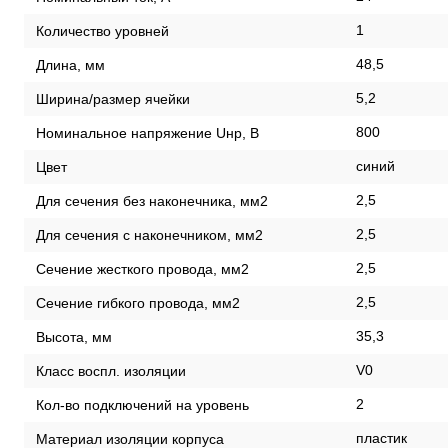
1
Количество уровней
48,5
Длина, мм
5,2
Ширина/размер ячейки
800
Номинальное напряжение Uнр, В
синий
Цвет
2,5
Для сечения без наконечника, мм2
2,5
Для сечения с наконечником, мм2
2,5
Сечение жесткого провода, мм2
2,5
Сечение гибкого провода, мм2
35,3
Высота, мм
V0
Класс воспл. изоляции
2
Кол-во подключений на уровень
пластик
Материал изоляции корпуса