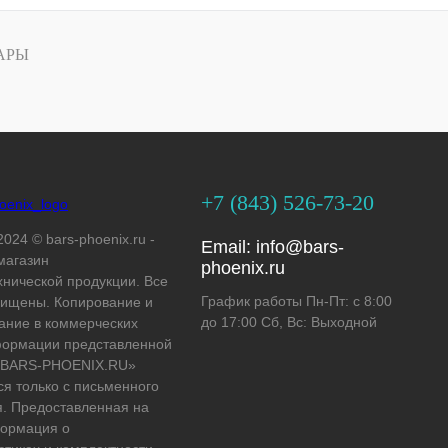
АРЫ
+7 (843) 526-73-20
2024 © bars-phoenix.ru -
Email:
info@bars-
магазин
phoenix.ru
хнической продукции. Все
График работы Пн-Пт: с 8:00
ищены. Копирование и
до 17:00 Сб, Вс: Выходной
ание в коммерческих
формации представленной
 «BARS-PHOENIX.RU»
ся только с письменного
. Предоставленная на
формация о