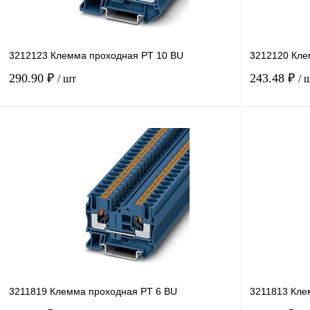
3212123 Клемма проходная PT 10 BU
3212120 Кле
290.90 ₽
243.48 ₽
/ шт
/ 
В корзину
Купить в 1 клик
Сравнение
Купить в 1 к
В избранное
Под заказ
В избранное
3211819 Клемма проходная PT 6 BU
3211813 Кле