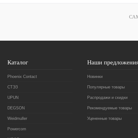
Купить в 1 клик
Сравнение
Купить в 1 к
СА
В избранное
В
В избранное
наличии
Каталог
Наши предложени
Phoenix Contact
Новинки
СТЭЗ
Популярные товары
UPUN
Распродажи и скидки
DEGSON
Рекомендуемые товары
Weidmuller
Уцененные товары
Powercom