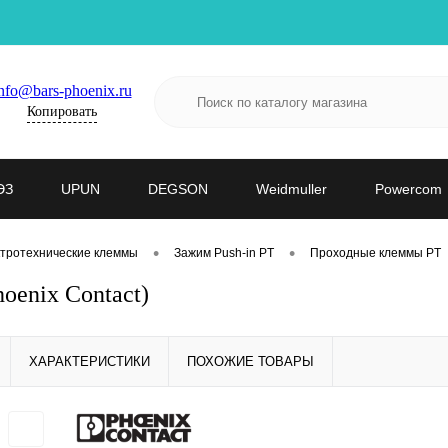
nfo@bars-phoenix.ru
Копировать
ЭЗ
UPUN
DEGSON
Weidmuller
Powercom
•
•
тротехнические клеммы
Зажим Push-in PT
Проходные клеммы PT
oenix Contact)
ХАРАКТЕРИСТИКИ
ПОХОЖИЕ ТОВАРЫ