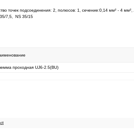
о точек подсоединения: 2, полюсов: 1, cечение:0,14 мм² - 4 мм², 
 35/7,5, NS 35/15
аименование
лемма проходная UJ6-2.5(BU)
ct