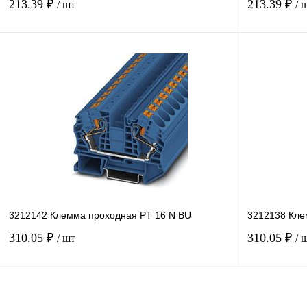
213.39 ₽
213.39 ₽
/ шт
/ 
В корзину
Купить в 1 клик
Сравнение
Купить в 1 к
В избранное
В
В избранное
наличии
3212142 Клемма проходная PT 16 N BU
3212138 Кле
310.05 ₽
310.05 ₽
/ шт
/ 
В корзину