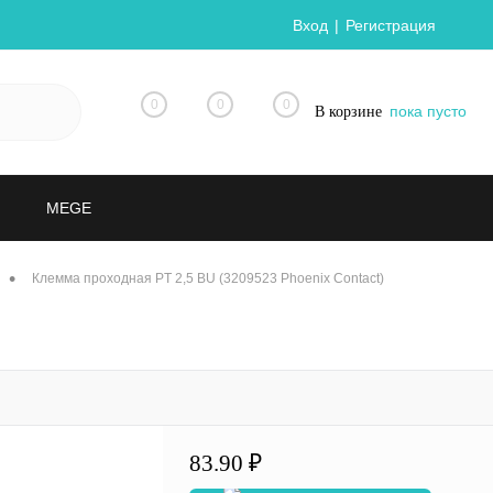
Вход
Регистрация
0
0
0
пока пусто
В корзине
MEGE
•
Клемма проходная PT 2,5 BU (3209523 Phoenix Contact)
83.90 ₽