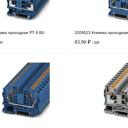
мма проходная PT 6 BU
3209523 Клемма проходная
83.90 ₽
шт
/ шт
В корзину
лик
Сравнение
Купить в 1 клик
В
В избранное
наличии