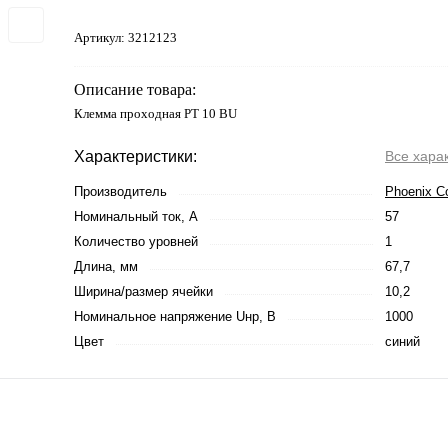
Артикул:
3212123
Описание товара:
Клемма проходная PT 10 BU
Характеристики:
Все хара
Производитель
Phoenix C
Номинальный ток, А
57
Количество уровней
1
Длина, мм
67,7
Ширина/размер ячейки
10,2
Номинальное напряжение Uнр, В
1000
Цвет
синий