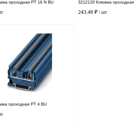
мма проходная PT 16 N BU
3212120 Клемма проходная
243.48 ₽
шт
/ шт
В корзину
лик
Сравнение
Купить в 1 клик
В
В избранное
наличии
мма проходная PT 4 BU
шт