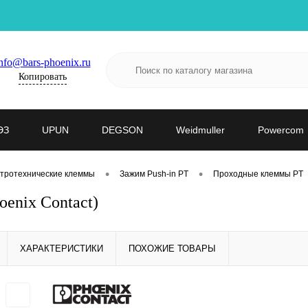
nfo@bars-phoenix.ru
Копировать
ЭЗ
UPUN
DEGSON
Weidmuller
Powercom
•
•
тротехнические клеммы
Зажим Push-in PT
Проходные клеммы PT
enix Contact)
ХАРАКТЕРИСТИКИ
ПОХОЖИЕ ТОВАРЫ