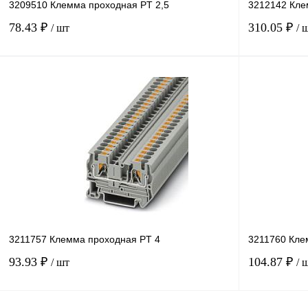
3209510 Клемма проходная PT 2,5
3212142 Кле
78.43 ₽
310.05 ₽
/ шт
/ 
В корзину
Купить в 1 клик
Сравнение
Купить в 1 к
В избранное
В
В избранное
наличии
3211757 Клемма проходная PT 4
3211760 Кле
93.93 ₽
104.87 ₽
/ шт
/ 