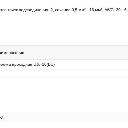
о точек подсоединения: 2, cечение:0,5 мм² - 16 мм², AWG: 20 - 6,
аименование
лемма проходная UJ6-10(BU)
ct