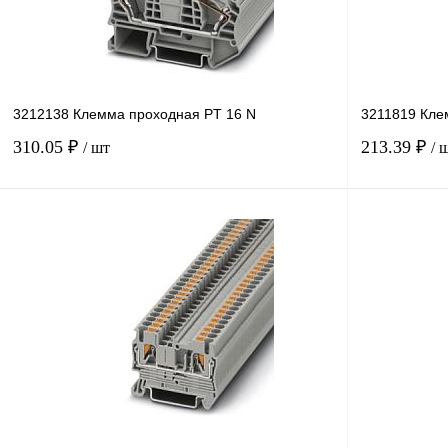
3212138 Клемма проходная PT 16 N
3211819 Кле
310.05 ₽
213.39 ₽
/ шт
/ 
В корзину
Купить в 1 клик
Сравнение
Купить в 1 к
В избранное
В
В избранное
наличии