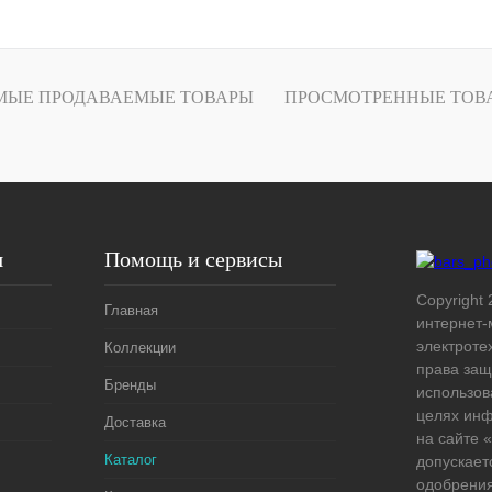
В корзину
лик
Сравнение
МЫЕ ПРОДАВАЕМЫЕ ТОВАРЫ
ПРОСМОТРЕННЫЕ ТОВ
В
наличии
я
Помощь и сервисы
Copyright 
Главная
интернет-
электроте
Коллекции
права защ
Бренды
использов
целях ин
Доставка
на сайте
Каталог
допускает
одобрения