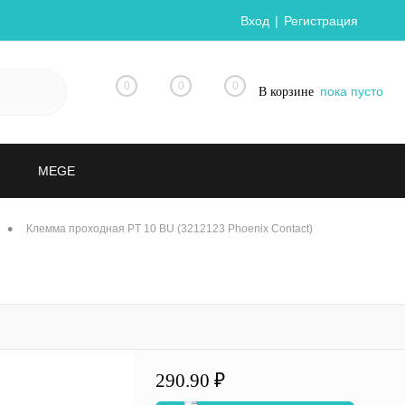
Вход
Регистрация
0
0
0
пока пусто
В корзине
MEGE
•
Клемма проходная PT 10 BU (3212123 Phoenix Contact)
290.90 ₽