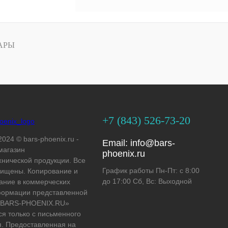
АРЫ
+7 (843) 526-73-20
2024 © bars-phoenix.ru -
Email:
info@bars-
магазин
phoenix.ru
хнической продукции. Все
График работы Пн-Пт: с 8:00
ищены. Копирование и
до 17:00 Сб, Вс: Выходной
ание в коммерческих
формации представленной
 «BARS-PHOENIX.RU»
ся только с письменного
. Предоставленная на