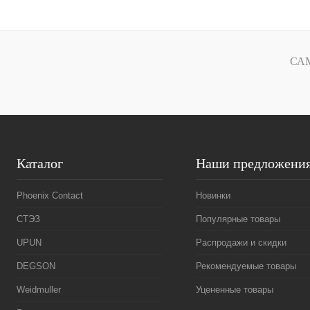
В корзину
Купить в 1 клик
Сравнение
Купить в 1 к
СА
В избранное
Под заказ
В избранное
Каталог
Наши предложени
Phoenix Contact
Новинки
СТЭЗ
Популярные товары
UPUN
Распродажи и скидки
DEGSON
Рекомендуемые товары
Weidmuller
Уцененные товары